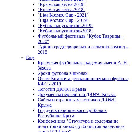
"Крымская весна-2019"
"Крымская весна-2018"
"Liga Космос Cup - 2021"
"Liga Космос Cup - 2019"
"Кубок выпускников-2019"
"Кубок выпускников-2018"
Футбольный фестиваль "Кубок Тавриды –
2020"
Турнир среди дворовых и сельских команд -
2018
Еще
Крымская футбольная академия имени А. Н.
Заяева
Уроки футбола в школах
Отчет Комитета детско-юношеского футбола
КФС - 2019
Логотип ДЮФЛ Крыма
Документы первенства ДЮФЛ Крыма
Сайты и страницы участников ДЮФЛ
Крыма
Год детско-юношеского футбола в
Республике Крым
Конференция "Структура и содержание
подготовки юных футболистов на базовом
этапе (7-14 лет)"