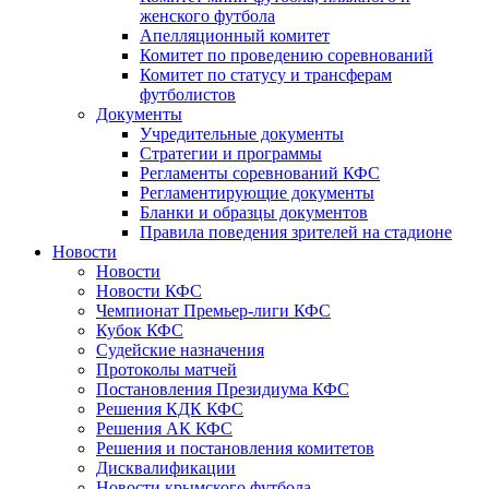
женского футбола
Апелляционный комитет
Комитет по проведению соревнований
Комитет по статусу и трансферам
футболистов
Документы
Учредительные документы
Стратегии и программы
Регламенты соревнований КФС
Регламентирующие документы
Бланки и образцы документов
Правила поведения зрителей на стадионе
Новости
Новости
Новости КФС
Чемпионат Премьер-лиги КФС
Кубок КФС
Судейские назначения
Протоколы матчей
Постановления Президиума КФС
Решения КДК КФС
Решения АК КФС
Решения и постановления комитетов
Дисквалификации
Новости крымского футбола