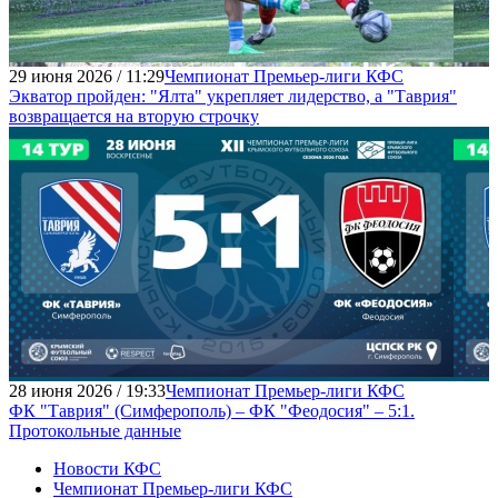
29 июня 2026 / 11:29
Чемпионат Премьер-лиги КФС
Экватор пройден: "Ялта" укрепляет лидерство, а "Таврия"
возвращается на вторую строчку
28 июня 2026 / 19:33
Чемпионат Премьер-лиги КФС
ФК "Таврия" (Симферополь) – ФК "Феодосия" – 5:1.
Протокольные данные
Новости КФС
Чемпионат Премьер-лиги КФС