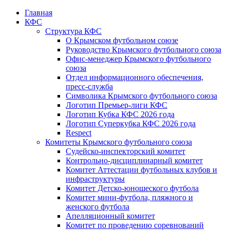
Главная
КФС
Структура КФС
О Крымском футбольном союзе
Руководство Крымского футбольного союза
Офис-менеджер Крымского футбольного
союза
Отдел информационного обеспечения,
пресс-служба
Символика Крымского футбольного союза
Логотип Премьер-лиги КФС
Логотип Кубка КФС 2026 года
Логотип Суперкубка КФС 2026 года
Respect
Комитеты Крымского футбольного союза
Судейско-инспекторский комитет
Контрольно-дисциплинарный комитет
Комитет Аттестации футбольных клубов и
инфраструктуры
Комитет Детско-юношеского футбола
Комитет мини-футбола, пляжного и
женского футбола
Апелляционный комитет
Комитет по проведению соревнований