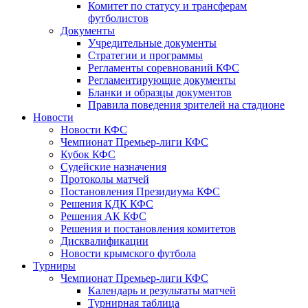
Комитет по статусу и трансферам
футболистов
Документы
Учредительные документы
Стратегии и программы
Регламенты соревнований КФС
Регламентирующие документы
Бланки и образцы документов
Правила поведения зрителей на стадионе
Новости
Новости КФС
Чемпионат Премьер-лиги КФС
Кубок КФС
Судейские назначения
Протоколы матчей
Постановления Президиума КФС
Решения КДК КФС
Решения АК КФС
Решения и постановления комитетов
Дисквалификации
Новости крымского футбола
Турниры
Чемпионат Премьер-лиги КФС
Календарь и результаты матчей
Турнирная таблица