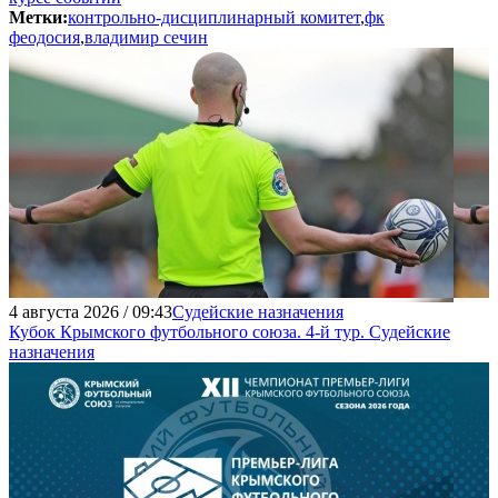
Метки:
контрольно-дисциплинарный комитет
,
фк
феодосия
,
владимир сечин
4 августа 2026 / 09:43
Судейские назначения
Кубок Крымского футбольного союза. 4-й тур. Судейские
назначения