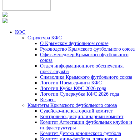
КФС
Структура КФС
О Крымском футбольном союзе
Руководство Крымского футбольного союза
Офис-менеджер Крымского футбольного
союза
Отдел информационного обеспечения,
пресс-служба
Символика Крымского футбольного союза
Логотип Премьер-лиги КФС
Логотип Кубка КФС 2026 года
Логотип Суперкубка КФС 2026 года
Respect
Комитеты Крымского футбольного союза
Судейско-инспекторский комитет
Контрольно-дисциплинарный комитет
Комитет Аттестации футбольных клубов и
инфраструктуры
Комитет Детско-юношеского футбола
Комитет мини-футбола, пляжного и