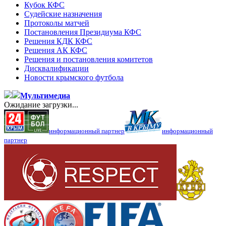
Кубок КФС
Судейские назначения
Протоколы матчей
Постановления Президиума КФС
Решения КДК КФС
Решения АК КФС
Решения и постановления комитетов
Дисквалификации
Новости крымского футбола
Мультимедиа
Ожидание загрузки...
информационный партнер
информационный
партнер