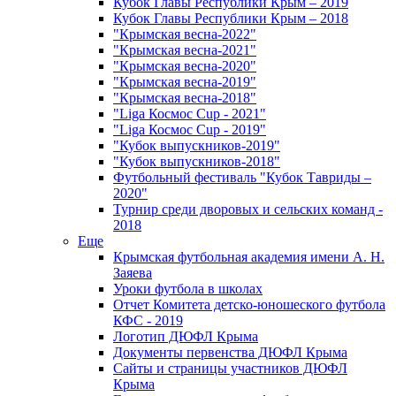
Кубок Главы Республики Крым – 2019
Кубок Главы Республики Крым – 2018
"Крымская весна-2022"
"Крымская весна-2021"
"Крымская весна-2020"
"Крымская весна-2019"
"Крымская весна-2018"
"Liga Космос Cup - 2021"
"Liga Космос Cup - 2019"
"Кубок выпускников-2019"
"Кубок выпускников-2018"
Футбольный фестиваль "Кубок Тавриды –
2020"
Турнир среди дворовых и сельских команд -
2018
Еще
Крымская футбольная академия имени А. Н.
Заяева
Уроки футбола в школах
Отчет Комитета детско-юношеского футбола
КФС - 2019
Логотип ДЮФЛ Крыма
Документы первенства ДЮФЛ Крыма
Сайты и страницы участников ДЮФЛ
Крыма