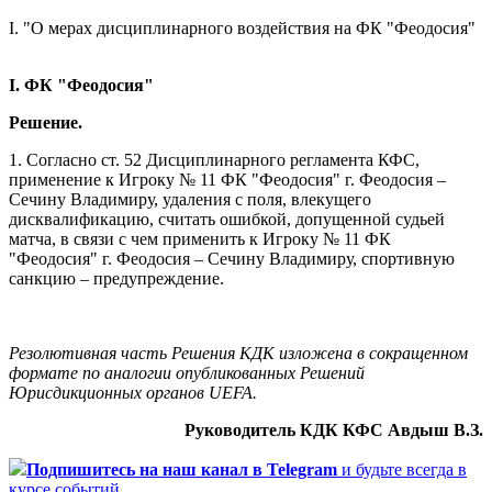
I. "О мерах дисциплинарного воздействия на ФК "Феодосия"
I. ФК "Феодосия"
Решение.
1. Согласно ст. 52 Дисциплинарного регламента КФС,
применение к Игроку № 11 ФК "Феодосия" г. Феодосия –
Сечину Владимиру, удаления с поля, влекущего
дисквалификацию, считать ошибкой, допущенной судьей
матча, в связи с чем применить к Игроку № 11 ФК
"Феодосия" г. Феодосия – Сечину Владимиру, спортивную
санкцию – предупреждение.
Резолютивная часть Решения КДК изложена в сокращенном
формате по аналогии опубликованных Решений
Юрисдикционных органов UEFA.
Руководитель КДК КФС Авдыш В.З.
Подпишитесь
на наш канал в Telegram
и будьте всегда в
курсе событий