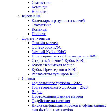
Статистика
Команды
Новости
Кубок КФС
Календарь и результаты матчей
Статистика
Команды
Новости
Другие турниры
Онлайн матчей
Суперкубок КФС
Зимний Кубок КФС
Переходные матчи Премьер-лиги КФС
Открытый зимний Кубок КФС
Кубок "Крымская весна"
Кубок Премьер-лиги КФС
Регламенты турниров КФС
Ссылки
Год сельского футбола – 2021
Год ветеранского футбола – 2020
Видео
Протокольные данные матчей
Судейские назначения
Дисквалификации игроков и официальных
лиц футбольных клубов