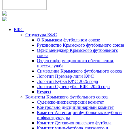
КФС
Структура КФС
О Крымском футбольном союзе
Руководство Крымского футбольного союза
Офис-менеджер Крымского футбольного
союза
Отдел информационного обеспечения,
пресс-служба
Символика Крымского футбольного союза
Логотип Премьер-лиги КФС
Логотип Кубка КФС 2026 года
Логотип Суперкубка КФС 2026 года
Respect
Комитеты Крымского футбольного союза
Судейско-инспекторский комитет
Контрольно-дисциплинарный комитет
Комитет Аттестации футбольных клубов и
инфраструктуры
Комитет Детско-юношеского футбола
Комитет мини-футбола, пляжного и