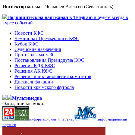
Инспектор матча
– Челышев Алексей (Севастополь).
Подпишитесь
на наш канал в Telegram
и будьте всегда в
курсе событий
Новости КФС
Чемпионат Премьер-лиги КФС
Кубок КФС
Судейские назначения
Протоколы матчей
Постановления Президиума КФС
Решения КДК КФС
Решения АК КФС
Решения и постановления комитетов
Дисквалификации
Новости крымского футбола
Мультимедиа
Ожидание загрузки...
информационный партнер
информационный
партнер