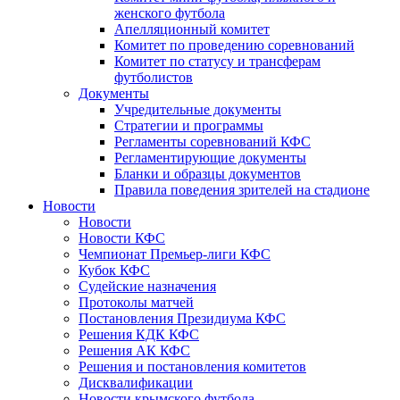
женского футбола
Апелляционный комитет
Комитет по проведению соревнований
Комитет по статусу и трансферам
футболистов
Документы
Учредительные документы
Стратегии и программы
Регламенты соревнований КФС
Регламентирующие документы
Бланки и образцы документов
Правила поведения зрителей на стадионе
Новости
Новости
Новости КФС
Чемпионат Премьер-лиги КФС
Кубок КФС
Судейские назначения
Протоколы матчей
Постановления Президиума КФС
Решения КДК КФС
Решения АК КФС
Решения и постановления комитетов
Дисквалификации
Новости крымского футбола