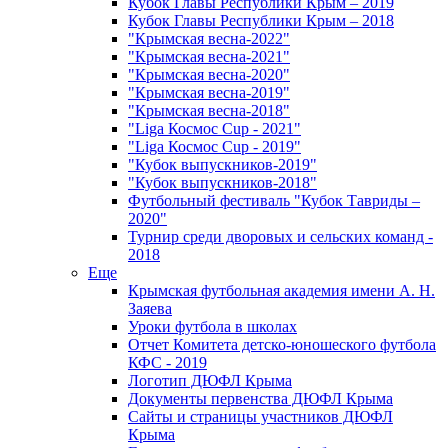
Кубок Главы Республики Крым – 2019
Кубок Главы Республики Крым – 2018
"Крымская весна-2022"
"Крымская весна-2021"
"Крымская весна-2020"
"Крымская весна-2019"
"Крымская весна-2018"
"Liga Космос Cup - 2021"
"Liga Космос Cup - 2019"
"Кубок выпускников-2019"
"Кубок выпускников-2018"
Футбольный фестиваль "Кубок Тавриды –
2020"
Турнир среди дворовых и сельских команд -
2018
Еще
Крымская футбольная академия имени А. Н.
Заяева
Уроки футбола в школах
Отчет Комитета детско-юношеского футбола
КФС - 2019
Логотип ДЮФЛ Крыма
Документы первенства ДЮФЛ Крыма
Сайты и страницы участников ДЮФЛ
Крыма