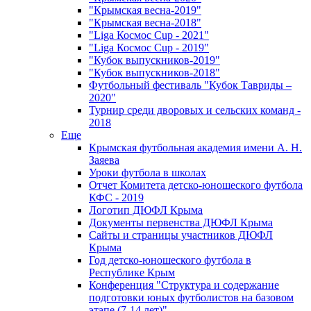
"Крымская весна-2019"
"Крымская весна-2018"
"Liga Космос Cup - 2021"
"Liga Космос Cup - 2019"
"Кубок выпускников-2019"
"Кубок выпускников-2018"
Футбольный фестиваль "Кубок Тавриды –
2020"
Турнир среди дворовых и сельских команд -
2018
Еще
Крымская футбольная академия имени А. Н.
Заяева
Уроки футбола в школах
Отчет Комитета детско-юношеского футбола
КФС - 2019
Логотип ДЮФЛ Крыма
Документы первенства ДЮФЛ Крыма
Сайты и страницы участников ДЮФЛ
Крыма
Год детско-юношеского футбола в
Республике Крым
Конференция "Структура и содержание
подготовки юных футболистов на базовом
этапе (7-14 лет)"