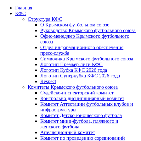
Главная
КФС
Структура КФС
О Крымском футбольном союзе
Руководство Крымского футбольного союза
Офис-менеджер Крымского футбольного
союза
Отдел информационного обеспечения,
пресс-служба
Символика Крымского футбольного союза
Логотип Премьер-лиги КФС
Логотип Кубка КФС 2026 года
Логотип Суперкубка КФС 2026 года
Respect
Комитеты Крымского футбольного союза
Судейско-инспекторский комитет
Контрольно-дисциплинарный комитет
Комитет Аттестации футбольных клубов и
инфраструктуры
Комитет Детско-юношеского футбола
Комитет мини-футбола, пляжного и
женского футбола
Апелляционный комитет
Комитет по проведению соревнований