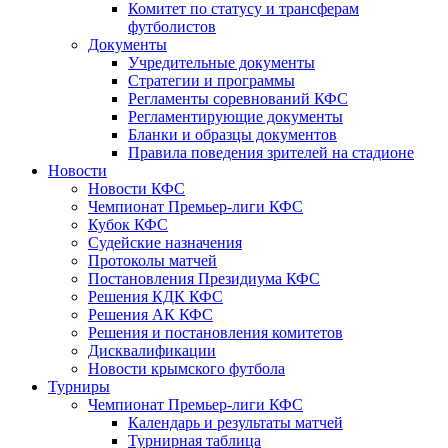
Комитет по статусу и трансферам
футболистов
Документы
Учредительные документы
Стратегии и программы
Регламенты соревнований КФС
Регламентирующие документы
Бланки и образцы документов
Правила поведения зрителей на стадионе
Новости
Новости КФС
Чемпионат Премьер-лиги КФС
Кубок КФС
Судейские назначения
Протоколы матчей
Постановления Президиума КФС
Решения КДК КФС
Решения АК КФС
Решения и постановления комитетов
Дисквалификации
Новости крымского футбола
Турниры
Чемпионат Премьер-лиги КФС
Календарь и результаты матчей
Турнирная таблица