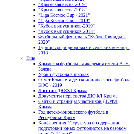
"Крымская весна-2019"
"Крымская весна-2018"
"Liga Космос Cup - 2021"
"Liga Космос Cup - 2019"
"Кубок выпускников-2019"
"Кубок выпускников-2018"
Футбольный фестиваль "Кубок Тавриды –
2020"
Турнир среди дворовых и сельских команд -
2018
Еще
Крымская футбольная академия имени А. Н.
Заяева
Уроки футбола в школах
Отчет Комитета детско-юношеского футбола
КФС - 2019
Логотип ДЮФЛ Крыма
Документы первенства ДЮФЛ Крыма
Сайты и страницы участников ДЮФЛ
Крыма
Год детско-юношеского футбола в
Республике Крым
Конференция "Структура и содержание
подготовки юных футболистов на базовом
этапе (7-14 лет)"