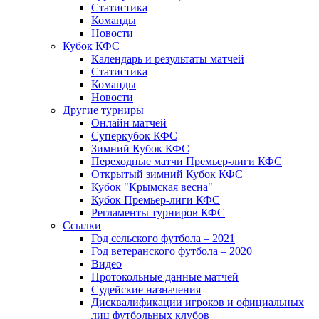
Статистика
Команды
Новости
Кубок КФС
Календарь и результаты матчей
Статистика
Команды
Новости
Другие турниры
Онлайн матчей
Суперкубок КФС
Зимний Кубок КФС
Переходные матчи Премьер-лиги КФС
Открытый зимний Кубок КФС
Кубок "Крымская весна"
Кубок Премьер-лиги КФС
Регламенты турниров КФС
Ссылки
Год сельского футбола – 2021
Год ветеранского футбола – 2020
Видео
Протокольные данные матчей
Судейские назначения
Дисквалификации игроков и официальных
лиц футбольных клубов