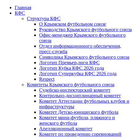
Главная
КФС
Структура КФС
О Крымском футбольном союзе
Руководство Крымского футбольного союза
Офис-менеджер Крымского футбольного
союза
Отдел информационного обеспечения,
пресс-служба
Символика Крымского футбольного союза
Логотип Премьер-лиги КФС
Логотип Кубка КФС 2026 года
Логотип Суперкубка КФС 2026 года
Respect
Комитеты Крымского футбольного союза
Судейско-инспекторский комитет
Контрольно-дисциплинарный комитет
Комитет Аттестации футбольных клубов и
инфраструктуры
Комитет Детско-юношеского футбола
Комитет мини-футбола, пляжного и
женского футбола
Апелляционный комитет
Комитет по проведению соревнований