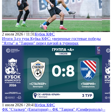
2 июля 2026 / 11:31
Кубок КФС
Итоги 3-го тура Кубка КФС: уверенные гостевые победы
"Ялты" и "Таврии" перед паузой в турнирах
1 июля 2026 / 20:41
Кубок КФС
ФК "Сталкер" (Евпатория) – ФК "Таврия" (Симферополь) –