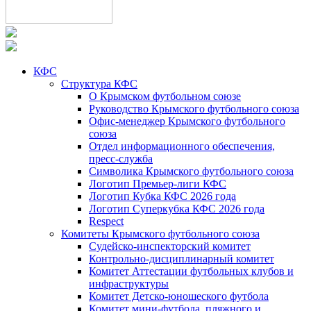
КФС
Структура КФС
О Крымском футбольном союзе
Руководство Крымского футбольного союза
Офис-менеджер Крымского футбольного
союза
Отдел информационного обеспечения,
пресс-служба
Символика Крымского футбольного союза
Логотип Премьер-лиги КФС
Логотип Кубка КФС 2026 года
Логотип Суперкубка КФС 2026 года
Respect
Комитеты Крымского футбольного союза
Судейско-инспекторский комитет
Контрольно-дисциплинарный комитет
Комитет Аттестации футбольных клубов и
инфраструктуры
Комитет Детско-юношеского футбола
Комитет мини-футбола, пляжного и