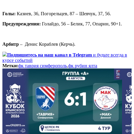
Голы:
Казиев, 36, Погорельцев, 87 – Шевчук, 37, 56.
Предупреждения:
Голайдо, 56 – Белик, 77, Опарин, 90+1.
Арбитр
– Денис Кораблев (Керчь).
Подпишитесь
на наш канал в Telegram
и будьте всегда в
курсе событий
Метки:
фк таврия симферополь
,
фк рубин ялта