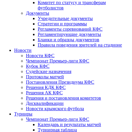
Комитет по статусу и трансферам
футболистов
Документы
Учредительные документы
Стратегии и программы
Регламенты соревнований КФС
Регламентирующие документы
Бланки и образцы документов
Правила поведения зрителей на стадионе
Новости
Новости КФС
Чемпионат Премьер-лиги КФС
Кубок КФС
Судейские назначения
Протоколы матчей
Постановления Президиума КФС
Решения КДК КФС
Решения АК КФС
Решения и постановления комитетов
Дисквалификации
Новости крымского футбола
Турниры
Чемпионат Премьер-лиги КФС
Календарь и результаты матчей
Турнирная таблица