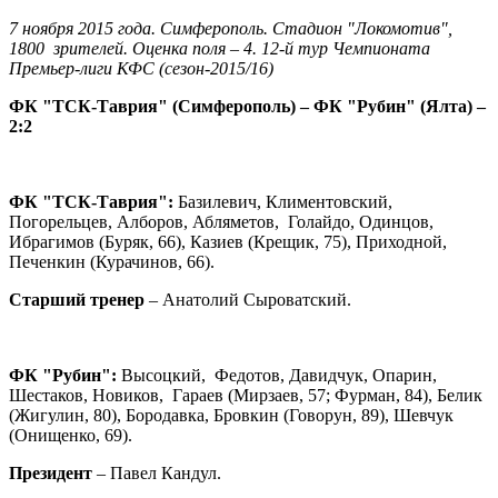
7 ноября 2015 года. Симферополь. Стадион "Локомотив",
1800 зрителей. Оценка поля –
4
. 12-й тур Чемпионата
Премьер-лиги КФС (сезон-2015/16)
ФК "ТСК-Таврия" (Симферополь) – ФК "Рубин" (Ялта) –
2:2
ФК "ТСК-Таврия":
Базилевич, Климентовский,
Погорельцев, Алборов, Абляметов, Голайдо, Одинцов,
Ибрагимов (Буряк, 66), Казиев (Крещик, 75), Приходной,
Печенкин (Курачинов, 66).
Старший тренер
– Анатолий Сыроватский.
ФК "Рубин":
Высоцкий, Федотов, Давидчук, Опарин,
Шестаков, Новиков, Гараев (Мирзаев, 57; Фурман, 84), Белик
(Жигулин, 80), Бородавка, Бровкин (Говорун, 89), Шевчук
(Онищенко, 69).
Президент
– Павел Кандул.