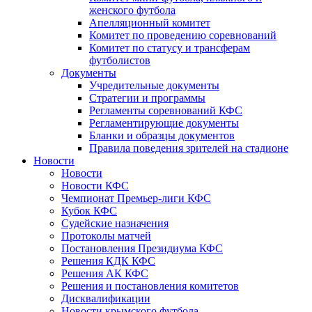
женского футбола
Апелляционный комитет
Комитет по проведению соревнований
Комитет по статусу и трансферам
футболистов
Документы
Учредительные документы
Стратегии и программы
Регламенты соревнований КФС
Регламентирующие документы
Бланки и образцы документов
Правила поведения зрителей на стадионе
Новости
Новости
Новости КФС
Чемпионат Премьер-лиги КФС
Кубок КФС
Судейские назначения
Протоколы матчей
Постановления Президиума КФС
Решения КДК КФС
Решения АК КФС
Решения и постановления комитетов
Дисквалификации
Новости крымского футбола