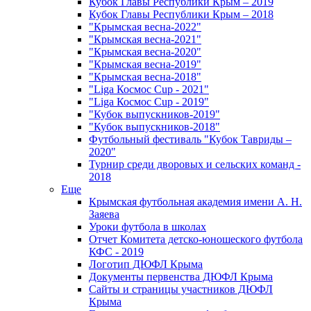
Кубок Главы Республики Крым – 2019
Кубок Главы Республики Крым – 2018
"Крымская весна-2022"
"Крымская весна-2021"
"Крымская весна-2020"
"Крымская весна-2019"
"Крымская весна-2018"
"Liga Космос Cup - 2021"
"Liga Космос Cup - 2019"
"Кубок выпускников-2019"
"Кубок выпускников-2018"
Футбольный фестиваль "Кубок Тавриды –
2020"
Турнир среди дворовых и сельских команд -
2018
Еще
Крымская футбольная академия имени А. Н.
Заяева
Уроки футбола в школах
Отчет Комитета детско-юношеского футбола
КФС - 2019
Логотип ДЮФЛ Крыма
Документы первенства ДЮФЛ Крыма
Сайты и страницы участников ДЮФЛ
Крыма