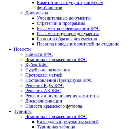
Комитет по статусу и трансферам
футболистов
Документы
Учредительные документы
Стратегии и программы
Регламенты соревнований КФС
Регламентирующие документы
Бланки и образцы документов
Правила поведения зрителей на стадионе
Новости
Новости КФС
Чемпионат Премьер-лиги КФС
Кубок КФС
Судейские назначения
Протоколы матчей
Постановления Президиума КФС
Решения КДК КФС
Решения АК КФС
Решения и постановления комитетов
Дисквалификации
Новости крымского футбола
Турниры
Чемпионат Премьер-лиги КФС
Календарь и результаты матчей
Турнирная таблица