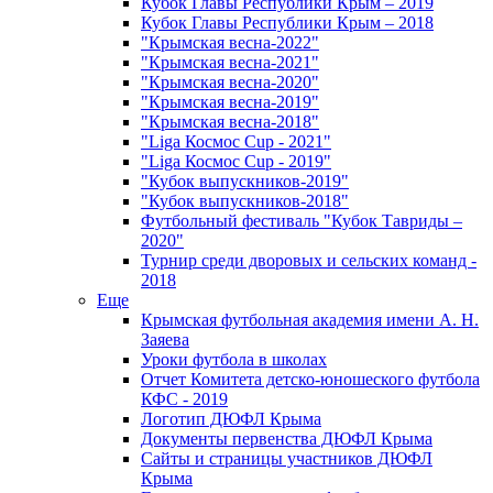
Кубок Главы Республики Крым – 2019
Кубок Главы Республики Крым – 2018
"Крымская весна-2022"
"Крымская весна-2021"
"Крымская весна-2020"
"Крымская весна-2019"
"Крымская весна-2018"
"Liga Космос Cup - 2021"
"Liga Космос Cup - 2019"
"Кубок выпускников-2019"
"Кубок выпускников-2018"
Футбольный фестиваль "Кубок Тавриды –
2020"
Турнир среди дворовых и сельских команд -
2018
Еще
Крымская футбольная академия имени А. Н.
Заяева
Уроки футбола в школах
Отчет Комитета детско-юношеского футбола
КФС - 2019
Логотип ДЮФЛ Крыма
Документы первенства ДЮФЛ Крыма
Сайты и страницы участников ДЮФЛ
Крыма