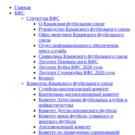
Главная
КФС
Структура КФС
О Крымском футбольном союзе
Руководство Крымского футбольного союза
Офис-менеджер Крымского футбольного
союза
Отдел информационного обеспечения,
пресс-служба
Символика Крымского футбольного союза
Логотип Премьер-лиги КФС
Логотип Кубка КФС 2026 года
Логотип Суперкубка КФС 2026 года
Respect
Комитеты Крымского футбольного союза
Судейско-инспекторский комитет
Контрольно-дисциплинарный комитет
Комитет Аттестации футбольных клубов и
инфраструктуры
Комитет Детско-юношеского футбола
Комитет мини-футбола, пляжного и
женского футбола
Апелляционный комитет
Комитет по проведению соревнований