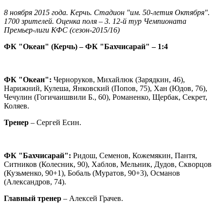
8 ноября 2015 года. Керчь. Стадион "им. 50-летия Октября".
1700 зрителей. Оценка поля – 3. 12-й тур Чемпионата
Премьер-лиги КФС (сезон-2015/16)
ФК "Океан" (Керчь) – ФК "Бахчисарай" – 1:4
ФК "Океан":
Черноруков, Михайлюк (Зарядкин, 46),
Нарижний, Кулеша, Янковский (Попов, 75), Хан (Юдов, 76),
Чечулин (Гогичаишвили Б., 60), Романенко, Щербак, Секрет,
Коляев.
Тренер
– Сергей Есин.
ФК "Бахчисарай":
Ридош, Семенов, Кожемякин, Пантя,
Ситников (Колесник, 90), Хаблов, Мельник, Дудов, Скворцов
(Кузьменко, 90+1), Бобаль (Муратов, 90+3), Османов
(Александров, 74).
Главный тренер
– Алексей Грачев.