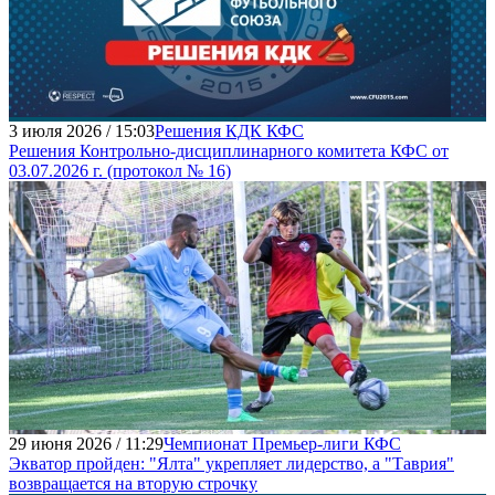
3 июля 2026 / 15:03
Решения КДК КФС
Решения Контрольно-дисциплинарного комитета КФС от
03.07.2026 г. (протокол № 16)
29 июня 2026 / 11:29
Чемпионат Премьер-лиги КФС
Экватор пройден: "Ялта" укрепляет лидерство, а "Таврия"
возвращается на вторую строчку