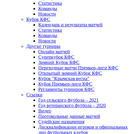
Статистика
Команды
Новости
Кубок КФС
Календарь и результаты матчей
Статистика
Команды
Новости
Другие турниры
Онлайн матчей
Суперкубок КФС
Зимний Кубок КФС
Переходные матчи Премьер-лиги КФС
Открытый зимний Кубок КФС
Кубок "Крымская весна"
Кубок Премьер-лиги КФС
Регламенты турниров КФС
Ссылки
Год сельского футбола – 2021
Год ветеранского футбола – 2020
Видео
Протокольные данные матчей
Судейские назначения
Дисквалификации игроков и официальных
лиц футбольных клубов