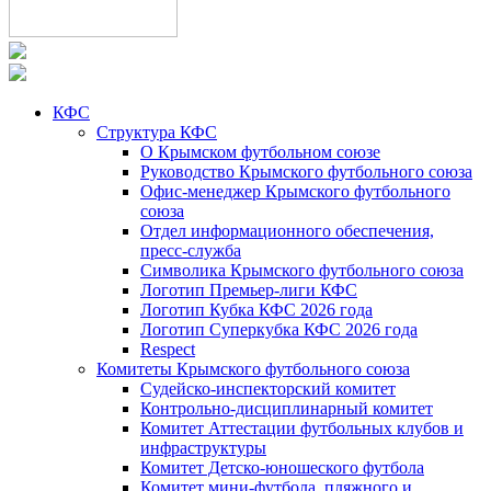
КФС
Структура КФС
О Крымском футбольном союзе
Руководство Крымского футбольного союза
Офис-менеджер Крымского футбольного
союза
Отдел информационного обеспечения,
пресс-служба
Символика Крымского футбольного союза
Логотип Премьер-лиги КФС
Логотип Кубка КФС 2026 года
Логотип Суперкубка КФС 2026 года
Respect
Комитеты Крымского футбольного союза
Судейско-инспекторский комитет
Контрольно-дисциплинарный комитет
Комитет Аттестации футбольных клубов и
инфраструктуры
Комитет Детско-юношеского футбола
Комитет мини-футбола, пляжного и