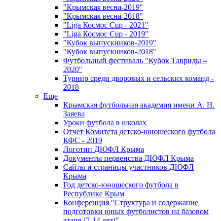
"Крымская весна-2019"
"Крымская весна-2018"
"Liga Космос Cup - 2021"
"Liga Космос Cup - 2019"
"Кубок выпускников-2019"
"Кубок выпускников-2018"
Футбольный фестиваль "Кубок Тавриды –
2020"
Турнир среди дворовых и сельских команд -
2018
Еще
Крымская футбольная академия имени А. Н.
Заяева
Уроки футбола в школах
Отчет Комитета детско-юношеского футбола
КФС - 2019
Логотип ДЮФЛ Крыма
Документы первенства ДЮФЛ Крыма
Сайты и страницы участников ДЮФЛ
Крыма
Год детско-юношеского футбола в
Республике Крым
Конференция "Структура и содержание
подготовки юных футболистов на базовом
этапе (7-14 лет)"