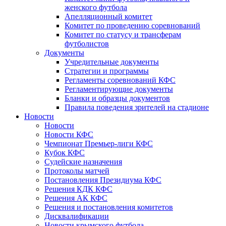
женского футбола
Апелляционный комитет
Комитет по проведению соревнований
Комитет по статусу и трансферам
футболистов
Документы
Учредительные документы
Стратегии и программы
Регламенты соревнований КФС
Регламентирующие документы
Бланки и образцы документов
Правила поведения зрителей на стадионе
Новости
Новости
Новости КФС
Чемпионат Премьер-лиги КФС
Кубок КФС
Судейские назначения
Протоколы матчей
Постановления Президиума КФС
Решения КДК КФС
Решения АК КФС
Решения и постановления комитетов
Дисквалификации
Новости крымского футбола