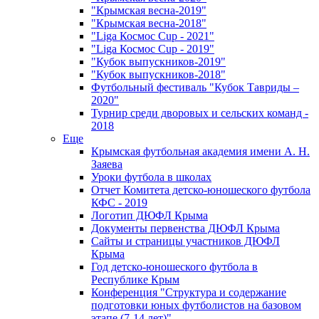
"Крымская весна-2019"
"Крымская весна-2018"
"Liga Космос Cup - 2021"
"Liga Космос Cup - 2019"
"Кубок выпускников-2019"
"Кубок выпускников-2018"
Футбольный фестиваль "Кубок Тавриды –
2020"
Турнир среди дворовых и сельских команд -
2018
Еще
Крымская футбольная академия имени А. Н.
Заяева
Уроки футбола в школах
Отчет Комитета детско-юношеского футбола
КФС - 2019
Логотип ДЮФЛ Крыма
Документы первенства ДЮФЛ Крыма
Сайты и страницы участников ДЮФЛ
Крыма
Год детско-юношеского футбола в
Республике Крым
Конференция "Структура и содержание
подготовки юных футболистов на базовом
этапе (7-14 лет)"