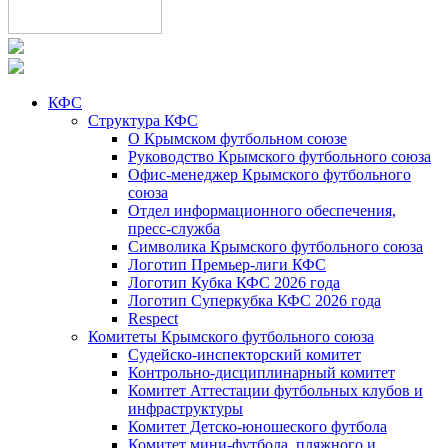
КФС
Структура КФС
О Крымском футбольном союзе
Руководство Крымского футбольного союза
Офис-менеджер Крымского футбольного
союза
Отдел информационного обеспечения,
пресс-служба
Символика Крымского футбольного союза
Логотип Премьер-лиги КФС
Логотип Кубка КФС 2026 года
Логотип Суперкубка КФС 2026 года
Respect
Комитеты Крымского футбольного союза
Судейско-инспекторский комитет
Контрольно-дисциплинарный комитет
Комитет Аттестации футбольных клубов и
инфраструктуры
Комитет Детско-юношеского футбола
Комитет мини-футбола, пляжного и