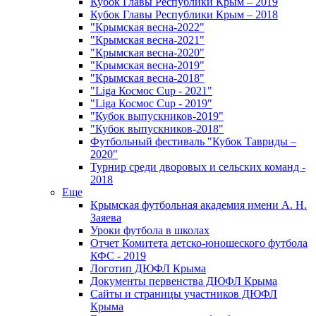
Кубок Главы Республики Крым – 2019
Кубок Главы Республики Крым – 2018
"Крымская весна-2022"
"Крымская весна-2021"
"Крымская весна-2020"
"Крымская весна-2019"
"Крымская весна-2018"
"Liga Космос Cup - 2021"
"Liga Космос Cup - 2019"
"Кубок выпускников-2019"
"Кубок выпускников-2018"
Футбольный фестиваль "Кубок Тавриды –
2020"
Турнир среди дворовых и сельских команд -
2018
Еще
Крымская футбольная академия имени А. Н.
Заяева
Уроки футбола в школах
Отчет Комитета детско-юношеского футбола
КФС - 2019
Логотип ДЮФЛ Крыма
Документы первенства ДЮФЛ Крыма
Сайты и страницы участников ДЮФЛ
Крыма