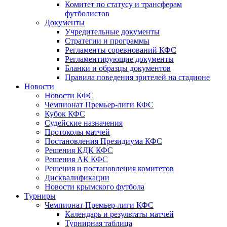
Комитет по статусу и трансферам
футболистов
Документы
Учредительные документы
Стратегии и программы
Регламенты соревнований КФС
Регламентирующие документы
Бланки и образцы документов
Правила поведения зрителей на стадионе
Новости
Новости КФС
Чемпионат Премьер-лиги КФС
Кубок КФС
Судейские назначения
Протоколы матчей
Постановления Президиума КФС
Решения КДК КФС
Решения АК КФС
Решения и постановления комитетов
Дисквалификации
Новости крымского футбола
Турниры
Чемпионат Премьер-лиги КФС
Календарь и результаты матчей
Турнирная таблица