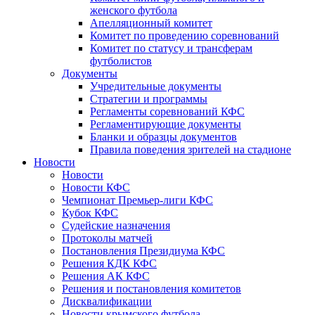
женского футбола
Апелляционный комитет
Комитет по проведению соревнований
Комитет по статусу и трансферам
футболистов
Документы
Учредительные документы
Стратегии и программы
Регламенты соревнований КФС
Регламентирующие документы
Бланки и образцы документов
Правила поведения зрителей на стадионе
Новости
Новости
Новости КФС
Чемпионат Премьер-лиги КФС
Кубок КФС
Судейские назначения
Протоколы матчей
Постановления Президиума КФС
Решения КДК КФС
Решения АК КФС
Решения и постановления комитетов
Дисквалификации
Новости крымского футбола