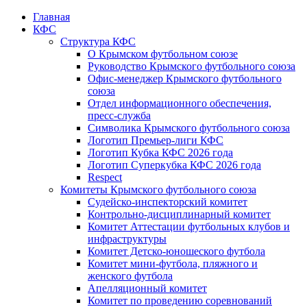
Главная
КФС
Структура КФС
О Крымском футбольном союзе
Руководство Крымского футбольного союза
Офис-менеджер Крымского футбольного
союза
Отдел информационного обеспечения,
пресс-служба
Символика Крымского футбольного союза
Логотип Премьер-лиги КФС
Логотип Кубка КФС 2026 года
Логотип Суперкубка КФС 2026 года
Respect
Комитеты Крымского футбольного союза
Судейско-инспекторский комитет
Контрольно-дисциплинарный комитет
Комитет Аттестации футбольных клубов и
инфраструктуры
Комитет Детско-юношеского футбола
Комитет мини-футбола, пляжного и
женского футбола
Апелляционный комитет
Комитет по проведению соревнований