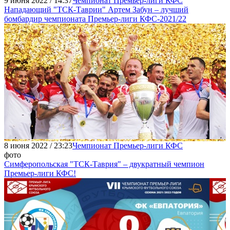
9 июня 2022 / 14:37
Чемпионат Премьер-лиги КФС
Нападающий "ТСК-Таврии" Артем Забун – лучший
бомбардир чемпионата Премьер-лиги КФС-2021/22
8 июня 2022 / 23:23
Чемпионат Премьер-лиги КФС
фото
Симферопольская "ТСК-Таврия" – двукратный чемпион
Премьер-лиги КФС!