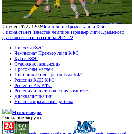
7 июня 2022 / 12:56
Чемпионат Премьер-лиги КФС
8 июня станет известен чемпион Премьер-лиги Крымского
футбольного союза сезона-2021/22
Новости КФС
Чемпионат Премьер-лиги КФС
Кубок КФС
Судейские назначения
Протоколы матчей
Постановления Президиума КФС
Решения КДК КФС
Решения АК КФС
Решения и постановления комитетов
Дисквалификации
Новости крымского футбола
Мультимедиа
Ожидание загрузки...
информационный партнер
информационный