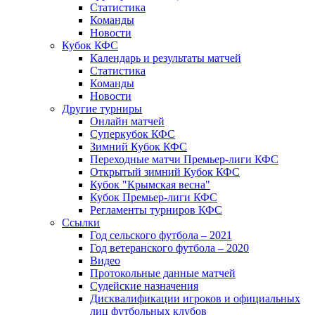
Статистика
Команды
Новости
Кубок КФС
Календарь и результаты матчей
Статистика
Команды
Новости
Другие турниры
Онлайн матчей
Суперкубок КФС
Зимний Кубок КФС
Переходные матчи Премьер-лиги КФС
Открытый зимний Кубок КФС
Кубок "Крымская весна"
Кубок Премьер-лиги КФС
Регламенты турниров КФС
Ссылки
Год сельского футбола – 2021
Год ветеранского футбола – 2020
Видео
Протокольные данные матчей
Судейские назначения
Дисквалификации игроков и официальных
лиц футбольных клубов