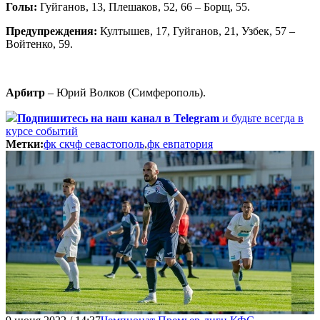
Голы:
Гуйганов, 13, Плешаков, 52, 66 – Борщ, 55.
Предупреждения:
Култышев, 17, Гуйганов, 21, Узбек, 57 –
Войтенко, 59.
Арбитр
– Юрий Волков (Симферополь).
Подпишитесь
на наш канал в Telegram
и будьте всегда в
курсе событий
Метки:
фк скчф севастополь
,
фк евпатория