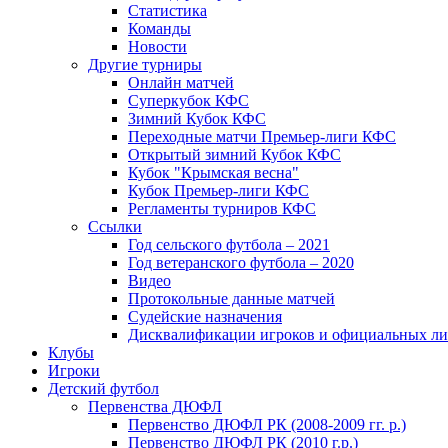
Статистика
Команды
Новости
Другие турниры
Онлайн матчей
Суперкубок КФС
Зимний Кубок КФС
Переходные матчи Премьер-лиги КФС
Открытый зимний Кубок КФС
Кубок "Крымская весна"
Кубок Премьер-лиги КФС
Регламенты турниров КФС
Ссылки
Год сельского футбола – 2021
Год ветеранского футбола – 2020
Видео
Протокольные данные матчей
Судейские назначения
Дисквалификации игроков и официальных ли
Клубы
Игроки
Детский футбол
Первенства ДЮФЛ
Первенство ДЮФЛ РК (2008-2009 гг. р.)
Первенство ДЮФЛ РК (2010 г.р.)