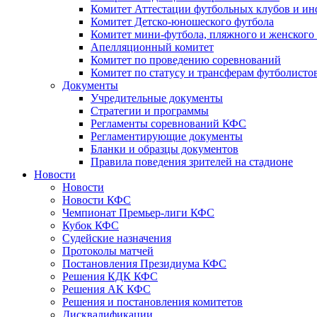
Комитет Аттестации футбольных клубов и и
Комитет Детско-юношеского футбола
Комитет мини-футбола, пляжного и женского
Апелляционный комитет
Комитет по проведению соревнований
Комитет по статусу и трансферам футболисто
Документы
Учредительные документы
Стратегии и программы
Регламенты соревнований КФС
Регламентирующие документы
Бланки и образцы документов
Правила поведения зрителей на стадионе
Новости
Новости
Новости КФС
Чемпионат Премьер-лиги КФС
Кубок КФС
Судейские назначения
Протоколы матчей
Постановления Президиума КФС
Решения КДК КФС
Решения АК КФС
Решения и постановления комитетов
Дисквалификации