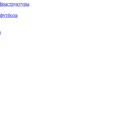
нфраструктуры
 футбола
в