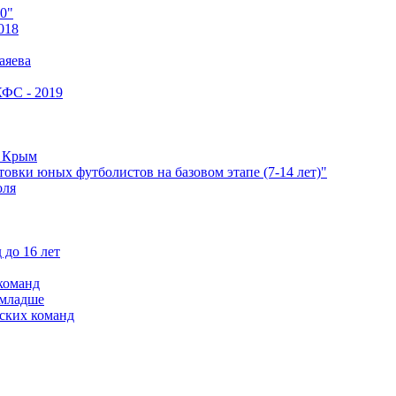
0"
018
аяева
КФС - 2019
е Крым
овки юных футболистов на базовом этапе (7-14 лет)"
оля
 до 16 лет
команд
 младше
ских команд