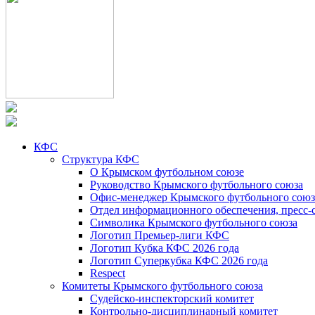
КФС
Структура КФС
О Крымском футбольном союзе
Руководство Крымского футбольного союза
Офис-менеджер Крымского футбольного союз
Отдел информационного обеспечения, пресс-
Символика Крымского футбольного союза
Логотип Премьер-лиги КФС
Логотип Кубка КФС 2026 года
Логотип Суперкубка КФС 2026 года
Respect
Комитеты Крымского футбольного союза
Судейско-инспекторский комитет
Контрольно-дисциплинарный комитет