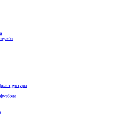
а
служба
нфраструктуры
 футбола
в