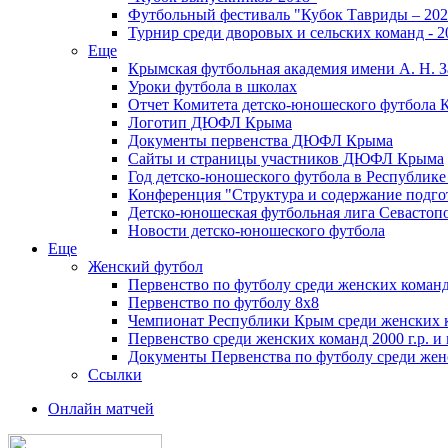
Футбольный фестиваль "Кубок Тавриды – 202
Турнир среди дворовых и сельских команд - 2
Еще
Крымская футбольная академия имени А. Н. З
Уроки футбола в школах
Отчет Комитета детско-юношеского футбола 
Логотип ДЮФЛ Крыма
Документы первенства ДЮФЛ Крыма
Сайты и страницы участников ДЮФЛ Крыма
Год детско-юношеского футбола в Республик
Конференция "Структура и содержание подгот
Детско-юношеская футбольная лига Севастоп
Новости детско-юношеского футбола
Еще
Женский футбол
Первенство по футболу среди женских команд
Первенство по футболу 8х8
Чемпионат Республики Крым среди женских 
Первенство среди женских команд 2000 г.р. и
Документы Первенства по футболу среди жен
Ссылки
Онлайн матчей