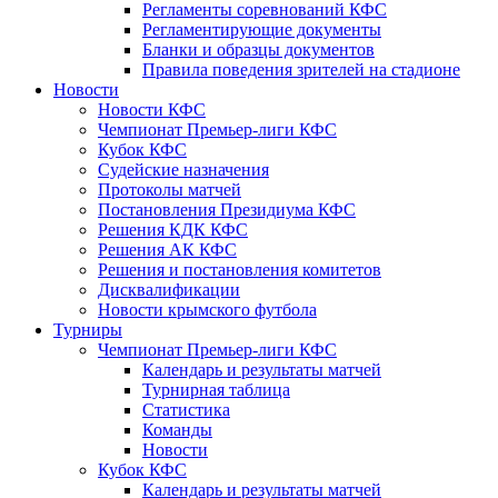
Регламенты соревнований КФС
Регламентирующие документы
Бланки и образцы документов
Правила поведения зрителей на стадионе
Новости
Новости КФС
Чемпионат Премьер-лиги КФС
Кубок КФС
Судейские назначения
Протоколы матчей
Постановления Президиума КФС
Решения КДК КФС
Решения АК КФС
Решения и постановления комитетов
Дисквалификации
Новости крымского футбола
Турниры
Чемпионат Премьер-лиги КФС
Календарь и результаты матчей
Турнирная таблица
Статистика
Команды
Новости
Кубок КФС
Календарь и результаты матчей