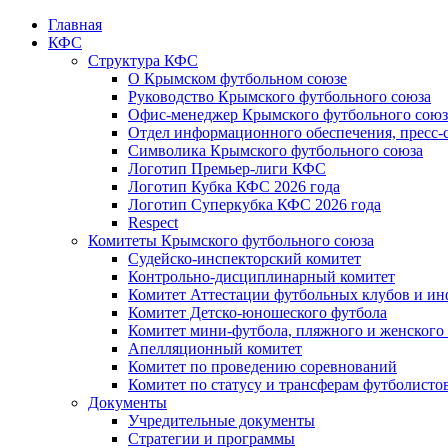
Главная
КФС
Структура КФС
О Крымском футбольном союзе
Руководство Крымского футбольного союза
Офис-менеджер Крымского футбольного союз
Отдел информационного обеспечения, пресс-
Символика Крымского футбольного союза
Логотип Премьер-лиги КФС
Логотип Кубка КФС 2026 года
Логотип Суперкубка КФС 2026 года
Respect
Комитеты Крымского футбольного союза
Судейско-инспекторский комитет
Контрольно-дисциплинарный комитет
Комитет Аттестации футбольных клубов и и
Комитет Детско-юношеского футбола
Комитет мини-футбола, пляжного и женского
Апелляционный комитет
Комитет по проведению соревнований
Комитет по статусу и трансферам футболисто
Документы
Учредительные документы
Стратегии и программы