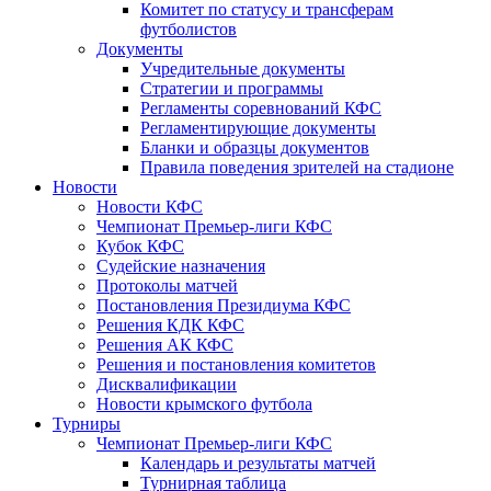
Комитет по статусу и трансферам
футболистов
Документы
Учредительные документы
Стратегии и программы
Регламенты соревнований КФС
Регламентирующие документы
Бланки и образцы документов
Правила поведения зрителей на стадионе
Новости
Новости КФС
Чемпионат Премьер-лиги КФС
Кубок КФС
Судейские назначения
Протоколы матчей
Постановления Президиума КФС
Решения КДК КФС
Решения АК КФС
Решения и постановления комитетов
Дисквалификации
Новости крымского футбола
Турниры
Чемпионат Премьер-лиги КФС
Календарь и результаты матчей
Турнирная таблица