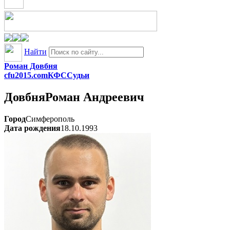
Найти
Роман Довбня
cfu2015.com
КФС
Судьи
Довбня
Роман Андреевич
Город
Симферополь
Дата рождения
18.10.1993