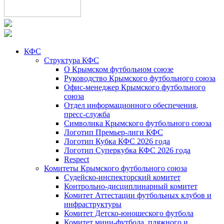
КФС
Структура КФС
О Крымском футбольном союзе
Руководство Крымского футбольного союза
Офис-менеджер Крымского футбольного
союза
Отдел информационного обеспечения,
пресс-служба
Символика Крымского футбольного союза
Логотип Премьер-лиги КФС
Логотип Кубка КФС 2026 года
Логотип Суперкубка КФС 2026 года
Respect
Комитеты Крымского футбольного союза
Судейско-инспекторский комитет
Контрольно-дисциплинарный комитет
Комитет Аттестации футбольных клубов и
инфраструктуры
Комитет Детско-юношеского футбола
Комитет мини-футбола, пляжного и