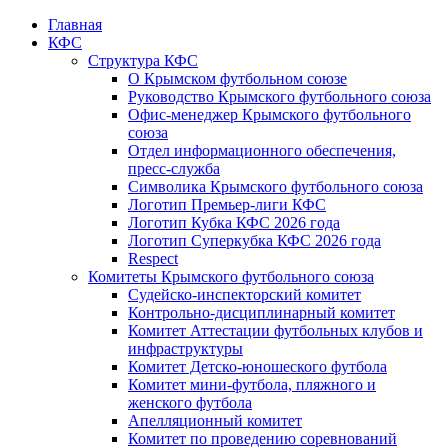
Главная
КФС
Структура КФС
О Крымском футбольном союзе
Руководство Крымского футбольного союза
Офис-менеджер Крымского футбольного
союза
Отдел информационного обеспечения,
пресс-служба
Символика Крымского футбольного союза
Логотип Премьер-лиги КФС
Логотип Кубка КФС 2026 года
Логотип Суперкубка КФС 2026 года
Respect
Комитеты Крымского футбольного союза
Судейско-инспекторский комитет
Контрольно-дисциплинарный комитет
Комитет Аттестации футбольных клубов и
инфраструктуры
Комитет Детско-юношеского футбола
Комитет мини-футбола, пляжного и
женского футбола
Апелляционный комитет
Комитет по проведению соревнований