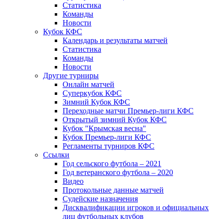
Статистика
Команды
Новости
Кубок КФС
Календарь и результаты матчей
Статистика
Команды
Новости
Другие турниры
Онлайн матчей
Суперкубок КФС
Зимний Кубок КФС
Переходные матчи Премьер-лиги КФС
Открытый зимний Кубок КФС
Кубок "Крымская весна"
Кубок Премьер-лиги КФС
Регламенты турниров КФС
Ссылки
Год сельского футбола – 2021
Год ветеранского футбола – 2020
Видео
Протокольные данные матчей
Судейские назначения
Дисквалификации игроков и официальных
лиц футбольных клубов