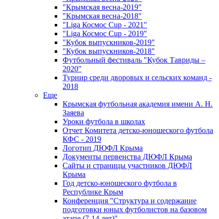
"Крымская весна-2019"
"Крымская весна-2018"
"Liga Космос Cup - 2021"
"Liga Космос Cup - 2019"
"Кубок выпускников-2019"
"Кубок выпускников-2018"
Футбольный фестиваль "Кубок Тавриды –
2020"
Турнир среди дворовых и сельских команд -
2018
Еще
Крымская футбольная академия имени А. Н.
Заяева
Уроки футбола в школах
Отчет Комитета детско-юношеского футбола
КФС - 2019
Логотип ДЮФЛ Крыма
Документы первенства ДЮФЛ Крыма
Сайты и страницы участников ДЮФЛ
Крыма
Год детско-юношеского футбола в
Республике Крым
Конференция "Структура и содержание
подготовки юных футболистов на базовом
этапе (7-14 лет)"