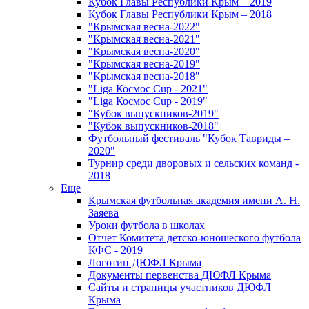
Кубок Главы Республики Крым – 2019
Кубок Главы Республики Крым – 2018
"Крымская весна-2022"
"Крымская весна-2021"
"Крымская весна-2020"
"Крымская весна-2019"
"Крымская весна-2018"
"Liga Космос Cup - 2021"
"Liga Космос Cup - 2019"
"Кубок выпускников-2019"
"Кубок выпускников-2018"
Футбольный фестиваль "Кубок Тавриды –
2020"
Турнир среди дворовых и сельских команд -
2018
Еще
Крымская футбольная академия имени А. Н.
Заяева
Уроки футбола в школах
Отчет Комитета детско-юношеского футбола
КФС - 2019
Логотип ДЮФЛ Крыма
Документы первенства ДЮФЛ Крыма
Сайты и страницы участников ДЮФЛ
Крыма