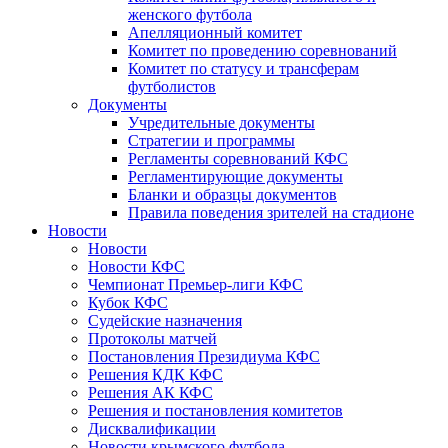
женского футбола
Апелляционный комитет
Комитет по проведению соревнований
Комитет по статусу и трансферам
футболистов
Документы
Учредительные документы
Стратегии и программы
Регламенты соревнований КФС
Регламентирующие документы
Бланки и образцы документов
Правила поведения зрителей на стадионе
Новости
Новости
Новости КФС
Чемпионат Премьер-лиги КФС
Кубок КФС
Судейские назначения
Протоколы матчей
Постановления Президиума КФС
Решения КДК КФС
Решения АК КФС
Решения и постановления комитетов
Дисквалификации
Новости крымского футбола