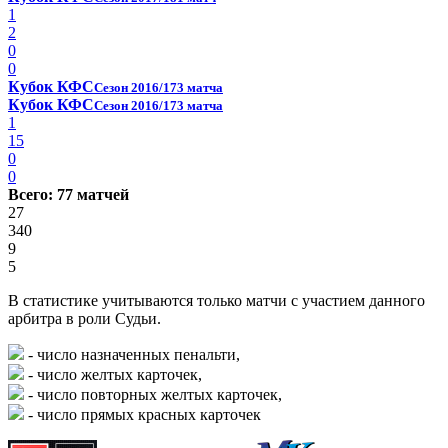
1
2
0
0
Кубок КФС
Сезон 2016/17
3 матча
Кубок КФС
Сезон 2016/17
3 матча
1
15
0
0
Всего: 77 матчей
27
340
9
5
В статистике учитываются только матчи с участием данного
арбитра в роли Судьи.
- число назначенных пенальти,
- число желтых карточек,
- число повторных желтых карточек,
- число прямых красных карточек