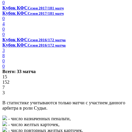
0
Кубок КФС
Сезон 2017/18
1 матч
Кубок КФС
Сезон 2017/18
1 матч
0
4
0
0
Кубок КФС
Сезон 2016/17
2 матча
Кубок КФС
Сезон 2016/17
2 матча
3
8
0
0
Всего: 33 матча
15
152
7
3
В статистике учитываются только матчи с участием данного
арбитра в роли Судьи.
- число назначенных пенальти,
- число желтых карточек,
- число повторных желтых карточек,