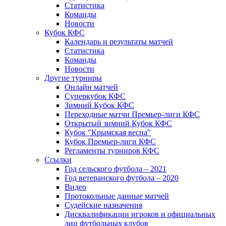
Статистика
Команды
Новости
Кубок КФС
Календарь и результаты матчей
Статистика
Команды
Новости
Другие турниры
Онлайн матчей
Суперкубок КФС
Зимний Кубок КФС
Переходные матчи Премьер-лиги КФС
Открытый зимний Кубок КФС
Кубок "Крымская весна"
Кубок Премьер-лиги КФС
Регламенты турниров КФС
Ссылки
Год сельского футбола – 2021
Год ветеранского футбола – 2020
Видео
Протокольные данные матчей
Судейские назначения
Дисквалификации игроков и официальных
лиц футбольных клубов