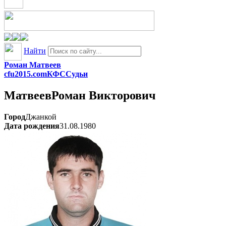
Найти
Роман Матвеев
cfu2015.com
КФС
Судьи
Матвеев
Роман Викторович
Город
Джанкой
Дата рождения
31.08.1980