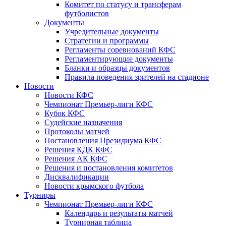
Комитет по статусу и трансферам
футболистов
Документы
Учредительные документы
Стратегии и программы
Регламенты соревнований КФС
Регламентирующие документы
Бланки и образцы документов
Правила поведения зрителей на стадионе
Новости
Новости КФС
Чемпионат Премьер-лиги КФС
Кубок КФС
Судейские назначения
Протоколы матчей
Постановления Президиума КФС
Решения КДК КФС
Решения АК КФС
Решения и постановления комитетов
Дисквалификации
Новости крымского футбола
Турниры
Чемпионат Премьер-лиги КФС
Календарь и результаты матчей
Турнирная таблица