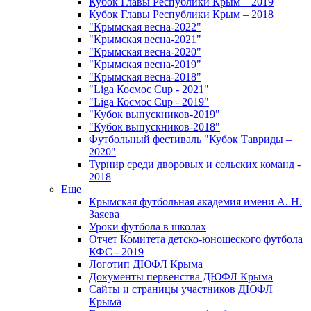
Кубок Главы Республики Крым – 2019
Кубок Главы Республики Крым – 2018
"Крымская весна-2022"
"Крымская весна-2021"
"Крымская весна-2020"
"Крымская весна-2019"
"Крымская весна-2018"
"Liga Космос Cup - 2021"
"Liga Космос Cup - 2019"
"Кубок выпускников-2019"
"Кубок выпускников-2018"
Футбольный фестиваль "Кубок Тавриды –
2020"
Турнир среди дворовых и сельских команд -
2018
Еще
Крымская футбольная академия имени А. Н.
Заяева
Уроки футбола в школах
Отчет Комитета детско-юношеского футбола
КФС - 2019
Логотип ДЮФЛ Крыма
Документы первенства ДЮФЛ Крыма
Сайты и страницы участников ДЮФЛ
Крыма