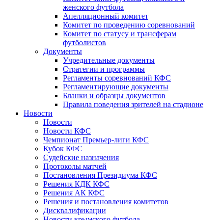
женского футбола
Апелляционный комитет
Комитет по проведению соревнований
Комитет по статусу и трансферам
футболистов
Документы
Учредительные документы
Стратегии и программы
Регламенты соревнований КФС
Регламентирующие документы
Бланки и образцы документов
Правила поведения зрителей на стадионе
Новости
Новости
Новости КФС
Чемпионат Премьер-лиги КФС
Кубок КФС
Судейские назначения
Протоколы матчей
Постановления Президиума КФС
Решения КДК КФС
Решения АК КФС
Решения и постановления комитетов
Дисквалификации
Новости крымского футбола