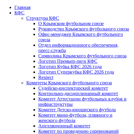
Главная
КФС
Структура КФС
О Крымском футбольном союзе
Руководство Крымского футбольного союза
Офис-менеджер Крымского футбольного
союза
Отдел информационного обеспечения,
пресс-служба
Символика Крымского футбольного союза
Логотип Премьер-лиги КФС
Логотип Кубка КФС 2026 года
Логотип Суперкубка КФС 2026 года
Respect
Комитеты Крымского футбольного союза
Судейско-инспекторский комитет
Контрольно-дисциплинарный комитет
Комитет Аттестации футбольных клубов и
инфраструктуры
Комитет Детско-юношеского футбола
Комитет мини-футбола, пляжного и
женского футбола
Апелляционный комитет
Комитет по проведению соревнований