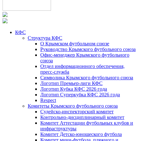
КФС
Структура КФС
О Крымском футбольном союзе
Руководство Крымского футбольного союза
Офис-менеджер Крымского футбольного
союза
Отдел информационного обеспечения,
пресс-служба
Символика Крымского футбольного союза
Логотип Премьер-лиги КФС
Логотип Кубка КФС 2026 года
Логотип Суперкубка КФС 2026 года
Respect
Комитеты Крымского футбольного союза
Судейско-инспекторский комитет
Контрольно-дисциплинарный комитет
Комитет Аттестации футбольных клубов и
инфраструктуры
Комитет Детско-юношеского футбола
Комитет мини-футбола, пляжного и