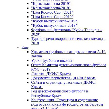
"Крымская весна-2019"
"Крымская весна-2018"
"Liga Космос Cup - 2021"
"Liga Космос Cup - 2019"
"Кубок выпускников-2019"
"Кубок выпускников-2018"
Футбольный фестиваль "Кубок Тавриды –
2020"
Турнир среди дворовых и сельских команд -
2018
Еще
Крымская футбольная академия имени А. Н.
Заяева
Уроки футбола в школах
Отчет Комитета детско-юношеского футбола
КФС - 2019
Логотип ДЮФЛ Крыма
Документы первенства ДЮФЛ Крыма
Сайты и страницы участников ДЮФЛ
Крыма
Год детско-юношеского футбола в
Республике Крым
Конференция "Структура и содержание
подготовки юных футболистов на базовом
этапе (7-14 лет)"