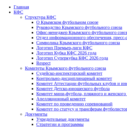
Главная
КФС
Структура КФС
О Крымском футбольном союзе
Руководство Крымского футбольного союза
Офис-менеджер Крымского футбольного союз
Отдел информационного обеспечения, пресс-
Символика Крымского футбольного союза
Логотип Премьер-лиги КФС
Логотип Кубка КФС 2026 года
Логотип Суперкубка КФС 2026 года
Respect
Комитеты Крымского футбольного союза
Судейско-инспекторский комитет
Контрольно-дисциплинарный комитет
Комитет Аттестации футбольных клубов и и
Комитет Детско-юношеского футбола
Комитет мини-футбола, пляжного и женского
Апелляционный комитет
Комитет по проведению соревнований
Комитет по статусу и трансферам футболисто
Документы
Учредительные документы
Стратегии и программы