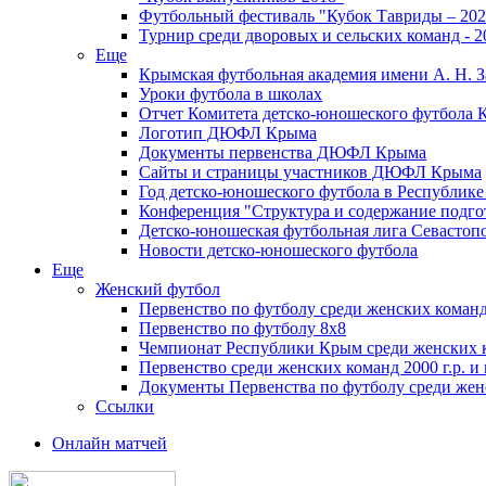
Футбольный фестиваль "Кубок Тавриды – 202
Турнир среди дворовых и сельских команд - 2
Еще
Крымская футбольная академия имени А. Н. З
Уроки футбола в школах
Отчет Комитета детско-юношеского футбола 
Логотип ДЮФЛ Крыма
Документы первенства ДЮФЛ Крыма
Сайты и страницы участников ДЮФЛ Крыма
Год детско-юношеского футбола в Республик
Конференция "Структура и содержание подгот
Детско-юношеская футбольная лига Севастоп
Новости детско-юношеского футбола
Еще
Женский футбол
Первенство по футболу среди женских команд
Первенство по футболу 8х8
Чемпионат Республики Крым среди женских 
Первенство среди женских команд 2000 г.р. и
Документы Первенства по футболу среди жен
Ссылки
Онлайн матчей