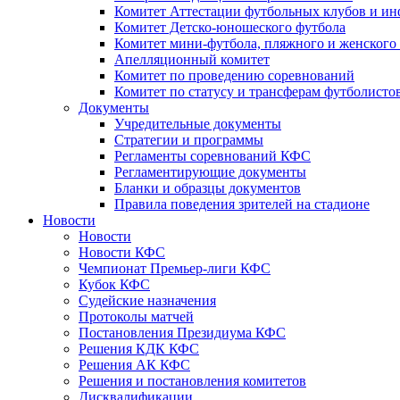
Комитет Аттестации футбольных клубов и и
Комитет Детско-юношеского футбола
Комитет мини-футбола, пляжного и женского
Апелляционный комитет
Комитет по проведению соревнований
Комитет по статусу и трансферам футболисто
Документы
Учредительные документы
Стратегии и программы
Регламенты соревнований КФС
Регламентирующие документы
Бланки и образцы документов
Правила поведения зрителей на стадионе
Новости
Новости
Новости КФС
Чемпионат Премьер-лиги КФС
Кубок КФС
Судейские назначения
Протоколы матчей
Постановления Президиума КФС
Решения КДК КФС
Решения АК КФС
Решения и постановления комитетов
Дисквалификации