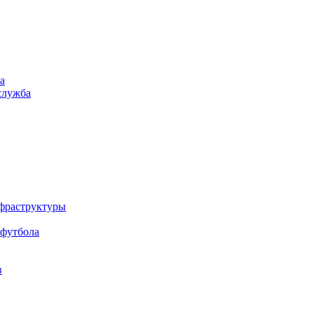
а
служба
нфраструктуры
 футбола
в