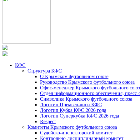
КФС
Структура КФС
О Крымском футбольном союзе
Руководство Крымского футбольного союза
Офис-менеджер Крымского футбольного союз
Отдел информационного обеспечения, пресс-
Символика Крымского футбольного союза
Логотип Премьер-лиги КФС
Логотип Кубка КФС 2026 года
Логотип Суперкубка КФС 2026 года
Respect
Комитеты Крымского футбольного союза
Судейско-инспекторский комитет
Контрольно-дисциплинарный комитет