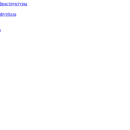
нфраструктуры
 футбола
в