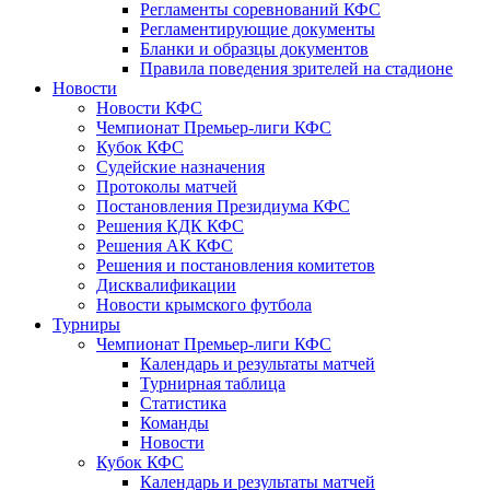
Регламенты соревнований КФС
Регламентирующие документы
Бланки и образцы документов
Правила поведения зрителей на стадионе
Новости
Новости КФС
Чемпионат Премьер-лиги КФС
Кубок КФС
Судейские назначения
Протоколы матчей
Постановления Президиума КФС
Решения КДК КФС
Решения АК КФС
Решения и постановления комитетов
Дисквалификации
Новости крымского футбола
Турниры
Чемпионат Премьер-лиги КФС
Календарь и результаты матчей
Турнирная таблица
Статистика
Команды
Новости
Кубок КФС
Календарь и результаты матчей