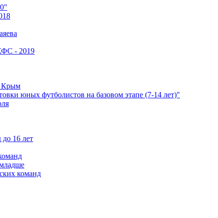
0"
018
аяева
КФС - 2019
е Крым
овки юных футболистов на базовом этапе (7-14 лет)"
оля
 до 16 лет
команд
 младше
ских команд