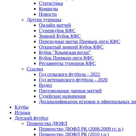
Статистика
Команды
Новости
Другие турниры
Онлайн матчей
Суперкубок КФС
Зимний Кубок КФС
Переходные матчи Премьер-лиги КФС
Открытый зимний Кубок КФС
Кубок "Крымская весна"
Кубок Премьер-лиги КФС
Регламенты турниров КФС
Ссылки
Год сельского футбола – 2021
Год ветеранского футбола – 2020
Видео
Протокольные данные матчей
Судейские назначения
Дисквалификации игроков и официальных ли
Клубы
Игроки
Детский футбол
Первенства ДЮФЛ
Первенство ДЮФЛ РК (2008-2009 гг. р.)
Первенство ДЮФЛ РК (2010 г.р.)