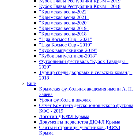
Кубок Главы Республики Крым – 2019
Кубок Главы Республики Крым – 2018
"Крымская весна-2022"
"Крымская весна-2021"
"Крымская весна-2020"
"Крымская весна-2019"
"Крымская весна-2018"
"Liga Космос Cup - 2021"
"Liga Космос Cup - 2019"
"Кубок выпускников-2019"
"Кубок выпускников-2018"
Футбольный фестиваль "Кубок Тавриды –
2020"
Турнир среди дворовых и сельских команд -
2018
Еще
Крымская футбольная академия имени А. Н.
Заяева
Уроки футбола в школах
Отчет Комитета детско-юношеского футбола
КФС - 2019
Логотип ДЮФЛ Крыма
Документы первенства ДЮФЛ Крыма
Сайты и страницы участников ДЮФЛ
Крыма