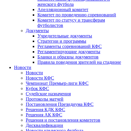
женского футбола
Апелляционный комитет
Комитет по проведению соревнований
Комитет по статусу и трансферам
футболистов
Документы
Учредительные документы
Стратегии и программы
Регламенты соревнований КФС
Регламентирующие документы
Бланки и образцы документов
Правила поведения зрителей на стадионе
Новости
Новости
Новости КФС
Чемпионат Премьер-лиги КФС
Кубок КФС
Судейские назначения
Протоколы матчей
Постановления Президиума КФС
Решения КДК КФС
Решения АК КФС
Решения и постановления комитетов
Дисквалификации
Новости крымского футбола