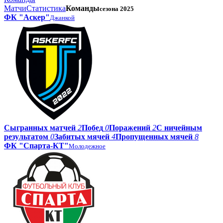
Матчи
Статистика
Команды
сезона 2025
ФК "Аскер"
Джанкой
Сыгранных матчей
2
Побед
0
Поражений
2
С ничейным
результатом
0
Забитых мячей
4
Пропущенных мячей
8
ФК "Спарта-КТ"
Молодежное