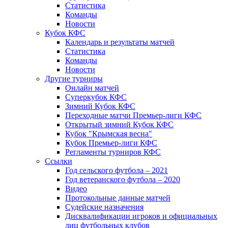
Статистика
Команды
Новости
Кубок КФС
Календарь и результаты матчей
Статистика
Команды
Новости
Другие турниры
Онлайн матчей
Суперкубок КФС
Зимний Кубок КФС
Переходные матчи Премьер-лиги КФС
Открытый зимний Кубок КФС
Кубок "Крымская весна"
Кубок Премьер-лиги КФС
Регламенты турниров КФС
Ссылки
Год сельского футбола – 2021
Год ветеранского футбола – 2020
Видео
Протокольные данные матчей
Судейские назначения
Дисквалификации игроков и официальных
лиц футбольных клубов