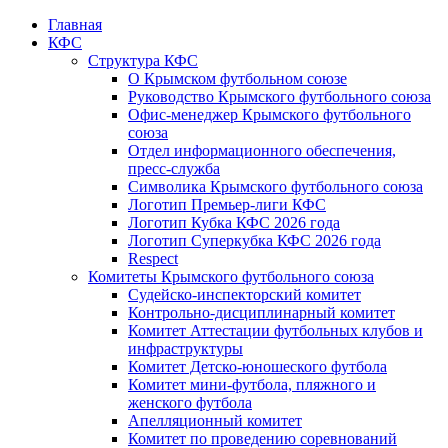
Главная
КФС
Структура КФС
О Крымском футбольном союзе
Руководство Крымского футбольного союза
Офис-менеджер Крымского футбольного
союза
Отдел информационного обеспечения,
пресс-служба
Символика Крымского футбольного союза
Логотип Премьер-лиги КФС
Логотип Кубка КФС 2026 года
Логотип Суперкубка КФС 2026 года
Respect
Комитеты Крымского футбольного союза
Судейско-инспекторский комитет
Контрольно-дисциплинарный комитет
Комитет Аттестации футбольных клубов и
инфраструктуры
Комитет Детско-юношеского футбола
Комитет мини-футбола, пляжного и
женского футбола
Апелляционный комитет
Комитет по проведению соревнований