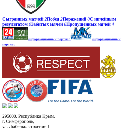
Сыгранных матчей
2
Побед
2
Поражений
0
С ничейным
результатом
0
Забитых мячей
8
Пропущенных мячей
4
информационный партнер
информационный
партнер
295000,
Республика Крым
,
г. Симферополь
,
ул. Дыбенко, строение 1