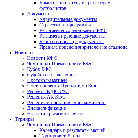
Комитет по статусу и трансферам
футболистов
Документы
Учредительные документы
Стратегии и программы
Регламенты соревнований КФС
Регламентирующие документы
Бланки и образцы документов
Правила поведения зрителей на стадионе
Новости
Новости КФС
Чемпионат Премьер-лиги КФС
Кубок КФС
Судейские назначения
Протоколы матчей
Постановления Президиума КФС
Решения КДК КФС
Решения АК КФС
Решения и постановления комитетов
Дисквалификации
Новости крымского футбола
Турниры
Чемпионат Премьер-лиги КФС
Календарь и результаты матчей
Турнирная таблица