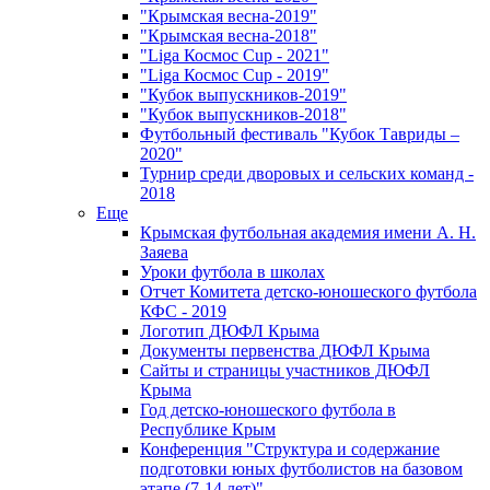
"Крымская весна-2019"
"Крымская весна-2018"
"Liga Космос Cup - 2021"
"Liga Космос Cup - 2019"
"Кубок выпускников-2019"
"Кубок выпускников-2018"
Футбольный фестиваль "Кубок Тавриды –
2020"
Турнир среди дворовых и сельских команд -
2018
Еще
Крымская футбольная академия имени А. Н.
Заяева
Уроки футбола в школах
Отчет Комитета детско-юношеского футбола
КФС - 2019
Логотип ДЮФЛ Крыма
Документы первенства ДЮФЛ Крыма
Сайты и страницы участников ДЮФЛ
Крыма
Год детско-юношеского футбола в
Республике Крым
Конференция "Структура и содержание
подготовки юных футболистов на базовом
этапе (7-14 лет)"