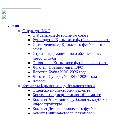
КФС
Структура КФС
О Крымском футбольном союзе
Руководство Крымского футбольного союза
Офис-менеджер Крымского футбольного
союза
Отдел информационного обеспечения,
пресс-служба
Символика Крымского футбольного союза
Логотип Премьер-лиги КФС
Логотип Кубка КФС 2026 года
Логотип Суперкубка КФС 2026 года
Respect
Комитеты Крымского футбольного союза
Судейско-инспекторский комитет
Контрольно-дисциплинарный комитет
Комитет Аттестации футбольных клубов и
инфраструктуры
Комитет Детско-юношеского футбола
Комитет мини-футбола, пляжного и