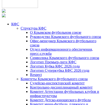
КФС
Структура КФС
О Крымском футбольном союзе
Руководство Крымского футбольного союза
Офис-менеджер Крымского футбольного
союза
Отдел информационного обеспечения,
пресс-служба
Символика Крымского футбольного союза
Логотип Премьер-лиги КФС
Логотип Кубка КФС 2026 года
Логотип Суперкубка КФС 2026 года
Respect
Комитеты Крымского футбольного союза
Судейско-инспекторский комитет
Контрольно-дисциплинарный комитет
Комитет Аттестации футбольных клубов и
инфраструктуры
Комитет Детско-юношеского футбола
Комитет мини-футбола, пляжного и