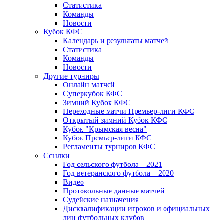
Статистика
Команды
Новости
Кубок КФС
Календарь и результаты матчей
Статистика
Команды
Новости
Другие турниры
Онлайн матчей
Суперкубок КФС
Зимний Кубок КФС
Переходные матчи Премьер-лиги КФС
Открытый зимний Кубок КФС
Кубок "Крымская весна"
Кубок Премьер-лиги КФС
Регламенты турниров КФС
Ссылки
Год сельского футбола – 2021
Год ветеранского футбола – 2020
Видео
Протокольные данные матчей
Судейские назначения
Дисквалификации игроков и официальных
лиц футбольных клубов