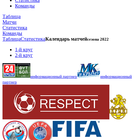
Статистика
Команды
Таблица
Матчи
Статистика
Команды
Таблица
Статистика
Календарь матчей
сезона 2022
1-й круг
2-й круг
информационный партнер
информационный
партнер