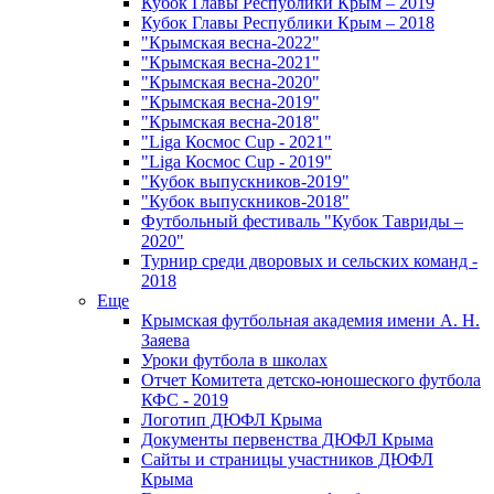
Кубок Главы Республики Крым – 2019
Кубок Главы Республики Крым – 2018
"Крымская весна-2022"
"Крымская весна-2021"
"Крымская весна-2020"
"Крымская весна-2019"
"Крымская весна-2018"
"Liga Космос Cup - 2021"
"Liga Космос Cup - 2019"
"Кубок выпускников-2019"
"Кубок выпускников-2018"
Футбольный фестиваль "Кубок Тавриды –
2020"
Турнир среди дворовых и сельских команд -
2018
Еще
Крымская футбольная академия имени А. Н.
Заяева
Уроки футбола в школах
Отчет Комитета детско-юношеского футбола
КФС - 2019
Логотип ДЮФЛ Крыма
Документы первенства ДЮФЛ Крыма
Сайты и страницы участников ДЮФЛ
Крыма