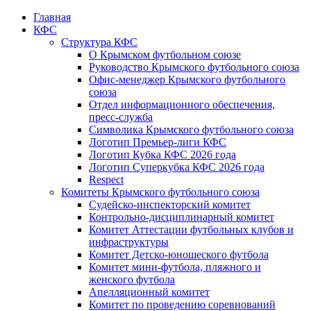
Главная
КФС
Структура КФС
О Крымском футбольном союзе
Руководство Крымского футбольного союза
Офис-менеджер Крымского футбольного
союза
Отдел информационного обеспечения,
пресс-служба
Символика Крымского футбольного союза
Логотип Премьер-лиги КФС
Логотип Кубка КФС 2026 года
Логотип Суперкубка КФС 2026 года
Respect
Комитеты Крымского футбольного союза
Судейско-инспекторский комитет
Контрольно-дисциплинарный комитет
Комитет Аттестации футбольных клубов и
инфраструктуры
Комитет Детско-юношеского футбола
Комитет мини-футбола, пляжного и
женского футбола
Апелляционный комитет
Комитет по проведению соревнований