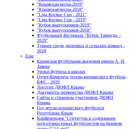
"Крымская весна-2019"
"Крымская весна-2018"
"Liga Космос Cup - 2021"
"Liga Космос Cup - 2019"
"Кубок выпускников-2019"
"Кубок выпускников-2018"
Футбольный фестиваль "Кубок Тавриды –
2020"
Турнир среди дворовых и сельских команд -
2018
Еще
Крымская футбольная академия имени А. Н.
Заяева
Уроки футбола в школах
Отчет Комитета детско-юношеского футбола
КФС - 2019
Логотип ДЮФЛ Крыма
Документы первенства ДЮФЛ Крыма
Сайты и страницы участников ДЮФЛ
Крыма
Год детско-юношеского футбола в
Республике Крым
Конференция "Структура и содержание
подготовки юных футболистов на базовом
этапе (7-14 лет)"