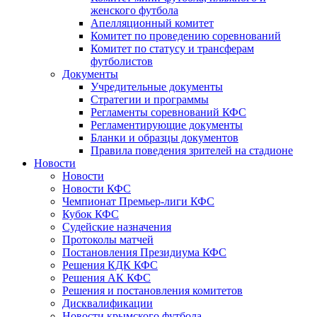
женского футбола
Апелляционный комитет
Комитет по проведению соревнований
Комитет по статусу и трансферам
футболистов
Документы
Учредительные документы
Стратегии и программы
Регламенты соревнований КФС
Регламентирующие документы
Бланки и образцы документов
Правила поведения зрителей на стадионе
Новости
Новости
Новости КФС
Чемпионат Премьер-лиги КФС
Кубок КФС
Судейские назначения
Протоколы матчей
Постановления Президиума КФС
Решения КДК КФС
Решения АК КФС
Решения и постановления комитетов
Дисквалификации
Новости крымского футбола