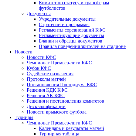
Комитет по статусу и трансферам
футболистов
Документы
Учредительные документы
Стратегии и программы
Регламенты соревнований КФС
Регламентирующие документы
Бланки и образцы документов
Правила поведения зрителей на стадионе
Новости
Новости КФС
Чемпионат Премьер-лиги КФС
Кубок КФС
Судейские назначения
Протоколы матчей
Постановления Президиума КФС
Решения КДК КФС
Решения АК КФС
Решения и постановления комитетов
Дисквалификации
Новости крымского футбола
Турниры
Чемпионат Премьер-лиги КФС
Календарь и результаты матчей
Турнирная таблица