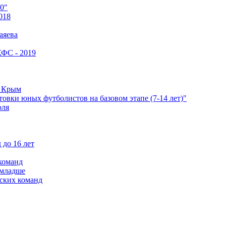
0"
018
аяева
КФС - 2019
е Крым
овки юных футболистов на базовом этапе (7-14 лет)"
оля
 до 16 лет
команд
 младше
ских команд