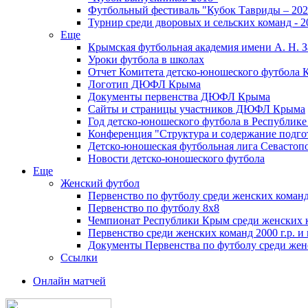
Футбольный фестиваль "Кубок Тавриды – 202
Турнир среди дворовых и сельских команд - 2
Еще
Крымская футбольная академия имени А. Н. З
Уроки футбола в школах
Отчет Комитета детско-юношеского футбола 
Логотип ДЮФЛ Крыма
Документы первенства ДЮФЛ Крыма
Сайты и страницы участников ДЮФЛ Крыма
Год детско-юношеского футбола в Республик
Конференция "Структура и содержание подгот
Детско-юношеская футбольная лига Севастоп
Новости детско-юношеского футбола
Еще
Женский футбол
Первенство по футболу среди женских команд
Первенство по футболу 8х8
Чемпионат Республики Крым среди женских 
Первенство среди женских команд 2000 г.р. и
Документы Первенства по футболу среди жен
Ссылки
Онлайн матчей