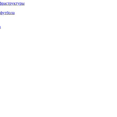
нфраструктуры
 футбола
в