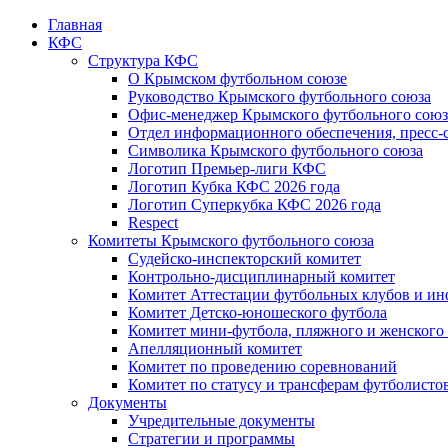
Главная
КФС
Структура КФС
О Крымском футбольном союзе
Руководство Крымского футбольного союза
Офис-менеджер Крымского футбольного союз
Отдел информационного обеспечения, пресс-
Символика Крымского футбольного союза
Логотип Премьер-лиги КФС
Логотип Кубка КФС 2026 года
Логотип Суперкубка КФС 2026 года
Respect
Комитеты Крымского футбольного союза
Судейско-инспекторский комитет
Контрольно-дисциплинарный комитет
Комитет Аттестации футбольных клубов и и
Комитет Детско-юношеского футбола
Комитет мини-футбола, пляжного и женского
Апелляционный комитет
Комитет по проведению соревнований
Комитет по статусу и трансферам футболисто
Документы
Учредительные документы
Стратегии и программы