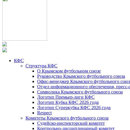
КФС
Структура КФС
О Крымском футбольном союзе
Руководство Крымского футбольного союза
Офис-менеджер Крымского футбольного союз
Отдел информационного обеспечения, пресс-
Символика Крымского футбольного союза
Логотип Премьер-лиги КФС
Логотип Кубка КФС 2026 года
Логотип Суперкубка КФС 2026 года
Respect
Комитеты Крымского футбольного союза
Судейско-инспекторский комитет
Контрольно-дисциплинарный комитет