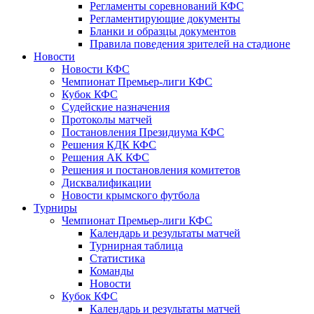
Регламенты соревнований КФС
Регламентирующие документы
Бланки и образцы документов
Правила поведения зрителей на стадионе
Новости
Новости КФС
Чемпионат Премьер-лиги КФС
Кубок КФС
Судейские назначения
Протоколы матчей
Постановления Президиума КФС
Решения КДК КФС
Решения АК КФС
Решения и постановления комитетов
Дисквалификации
Новости крымского футбола
Турниры
Чемпионат Премьер-лиги КФС
Календарь и результаты матчей
Турнирная таблица
Статистика
Команды
Новости
Кубок КФС
Календарь и результаты матчей