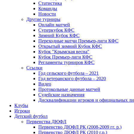
Статистика
Команды
Новости
Другие турниры
Онлайн матчей
Суперкубок КФС
Зимний Кубок КФС
Переходные матчи Премьер-лиги КФС
Открытый зимний Кубок КФС
Кубок "Крымская весна"
Кубок Премьер-лиги КФС
Регламенты турниров КФС
Ссылки
Год сельского футбола – 2021
Год ветеранского футбола – 2020
Видео
Протокольные данные матчей
Судейские назначения
Дисквалификации игроков и официальных ли
Клубы
Игроки
Детский футбол
Первенства ДЮФЛ
Первенство ДЮФЛ РК (2008-2009 гг. р.)
Первенство ДЮФЛ РК (2010 г.р.)