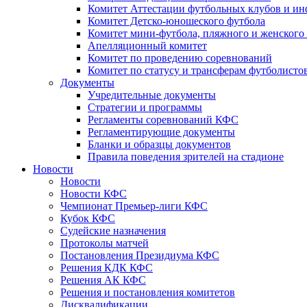
Комитет Аттестации футбольных клубов и и
Комитет Детско-юношеского футбола
Комитет мини-футбола, пляжного и женского
Апелляционный комитет
Комитет по проведению соревнований
Комитет по статусу и трансферам футболисто
Документы
Учредительные документы
Стратегии и программы
Регламенты соревнований КФС
Регламентирующие документы
Бланки и образцы документов
Правила поведения зрителей на стадионе
Новости
Новости
Новости КФС
Чемпионат Премьер-лиги КФС
Кубок КФС
Судейские назначения
Протоколы матчей
Постановления Президиума КФС
Решения КДК КФС
Решения АК КФС
Решения и постановления комитетов
Дисквалификации