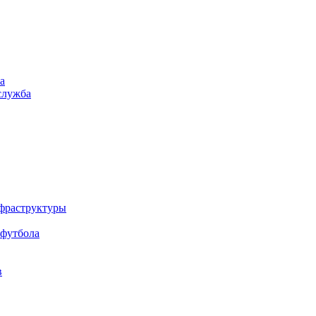
а
служба
нфраструктуры
 футбола
в