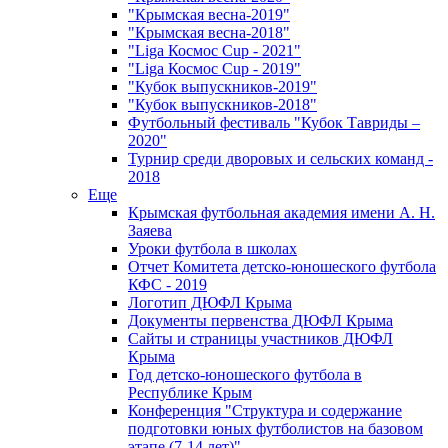
"Крымская весна-2019"
"Крымская весна-2018"
"Liga Космос Cup - 2021"
"Liga Космос Cup - 2019"
"Кубок выпускников-2019"
"Кубок выпускников-2018"
Футбольный фестиваль "Кубок Тавриды –
2020"
Турнир среди дворовых и сельских команд -
2018
Еще
Крымская футбольная академия имени А. Н.
Заяева
Уроки футбола в школах
Отчет Комитета детско-юношеского футбола
КФС - 2019
Логотип ДЮФЛ Крыма
Документы первенства ДЮФЛ Крыма
Сайты и страницы участников ДЮФЛ
Крыма
Год детско-юношеского футбола в
Республике Крым
Конференция "Структура и содержание
подготовки юных футболистов на базовом
этапе (7-14 лет)"