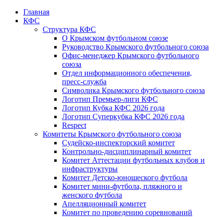
Главная
КФС
Структура КФС
О Крымском футбольном союзе
Руководство Крымского футбольного союза
Офис-менеджер Крымского футбольного
союза
Отдел информационного обеспечения,
пресс-служба
Символика Крымского футбольного союза
Логотип Премьер-лиги КФС
Логотип Кубка КФС 2026 года
Логотип Суперкубка КФС 2026 года
Respect
Комитеты Крымского футбольного союза
Судейско-инспекторский комитет
Контрольно-дисциплинарный комитет
Комитет Аттестации футбольных клубов и
инфраструктуры
Комитет Детско-юношеского футбола
Комитет мини-футбола, пляжного и
женского футбола
Апелляционный комитет
Комитет по проведению соревнований