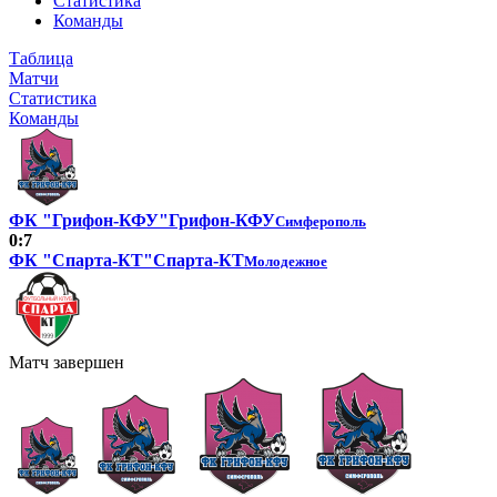
Статистика
Команды
Таблица
Матчи
Статистика
Команды
ФК "Грифон-КФУ"
Грифон-КФУ
Симферополь
0:7
ФК "Спарта-КТ"
Спарта-КТ
Молодежное
Матч завершен