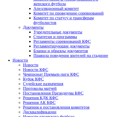
женского футбола
Апелляционный комитет
Комитет по проведению соревнований
Комитет по статусу и трансферам
футболистов
Документы
Учредительные документы
Стратегии и программы
Регламенты соревнований КФС
Регламентирующие документы
Бланки и образцы документов
Правила поведения зрителей на стадионе
Новости
Новости
Новости КФС
Чемпионат Премьер-лиги КФС
Кубок КФС
Судейские назначения
Протоколы матчей
Постановления Президиума КФС
Решения КДК КФС
Решения АК КФС
Решения и постановления комитетов
Дисквалификации
Новости крымского футбола