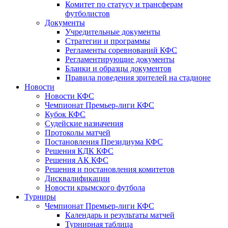
Комитет по статусу и трансферам
футболистов
Документы
Учредительные документы
Стратегии и программы
Регламенты соревнований КФС
Регламентирующие документы
Бланки и образцы документов
Правила поведения зрителей на стадионе
Новости
Новости КФС
Чемпионат Премьер-лиги КФС
Кубок КФС
Судейские назначения
Протоколы матчей
Постановления Президиума КФС
Решения КДК КФС
Решения АК КФС
Решения и постановления комитетов
Дисквалификации
Новости крымского футбола
Турниры
Чемпионат Премьер-лиги КФС
Календарь и результаты матчей
Турнирная таблица