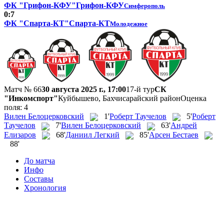
ФК "Грифон-КФУ"
Грифон-КФУ
Симферополь
0:7
ФК "Спарта-КТ"
Спарта-КТ
Молодежное
Матч № 66
30 августа 2025 г., 17:00
17-й тур
СК
"Инкомспорт"
Куйбышево, Бахчисарайский район
Оценка
поля: 4
Вилен Белоцерковский
1'
Роберт Таучелов
5'
Роберт
Таучелов
7'
Вилен Белоцерковский
63'
Андрей
Елизаров
68'
Даниил Легкий
85'
Арсен Бестаев
88'
До матча
Инфо
Составы
Хронология