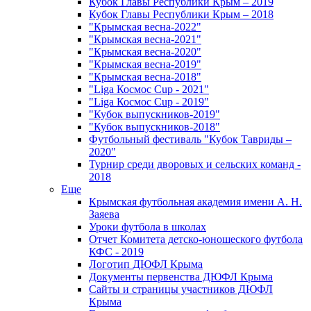
Кубок Главы Республики Крым – 2019
Кубок Главы Республики Крым – 2018
"Крымская весна-2022"
"Крымская весна-2021"
"Крымская весна-2020"
"Крымская весна-2019"
"Крымская весна-2018"
"Liga Космос Cup - 2021"
"Liga Космос Cup - 2019"
"Кубок выпускников-2019"
"Кубок выпускников-2018"
Футбольный фестиваль "Кубок Тавриды –
2020"
Турнир среди дворовых и сельских команд -
2018
Еще
Крымская футбольная академия имени А. Н.
Заяева
Уроки футбола в школах
Отчет Комитета детско-юношеского футбола
КФС - 2019
Логотип ДЮФЛ Крыма
Документы первенства ДЮФЛ Крыма
Сайты и страницы участников ДЮФЛ
Крыма