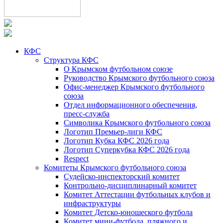
КФС
Структура КФС
О Крымском футбольном союзе
Руководство Крымского футбольного союза
Офис-менеджер Крымского футбольного
союза
Отдел информационного обеспечения,
пресс-служба
Символика Крымского футбольного союза
Логотип Премьер-лиги КФС
Логотип Кубка КФС 2026 года
Логотип Суперкубка КФС 2026 года
Respect
Комитеты Крымского футбольного союза
Судейско-инспекторский комитет
Контрольно-дисциплинарный комитет
Комитет Аттестации футбольных клубов и
инфраструктуры
Комитет Детско-юношеского футбола
Комитет мини-футбола, пляжного и