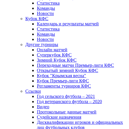
Статистика
Команды
Новости
Кубок КФС
Календарь и результаты матчей
Статистика
Команды
Новости
Другие турниры
Онлайн матчей
Суперкубок КФС
Зимний Кубок КФС
Переходные матчи Премьер-лиги КФС
Открытый зимний Кубок КФС
Кубок "Крымская весна"
Кубок Премьер-лиги КФС
Регламенты турниров КФС
Ссылки
Год сельского футбола – 2021
Год ветеранского футбола – 2020
Видео
Протокольные данные матчей
Судейские назначения
Дисквалификации игроков и официальных
лиц футбольных клубов