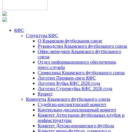
КФС
Структура КФС
О Крымском футбольном союзе
Руководство Крымского футбольного союза
Офис-менеджер Крымского футбольного
союза
Отдел информационного обеспечения,
пресс-служба
Символика Крымского футбольного союза
Логотип Премьер-лиги КФС
Логотип Кубка КФС 2026 года
Логотип Суперкубка КФС 2026 года
Respect
Комитеты Крымского футбольного союза
Судейско-инспекторский комитет
Контрольно-дисциплинарный комитет
Комитет Аттестации футбольных клубов и
инфраструктуры
Комитет Детско-юношеского футбола
Комитет мини-футбола, пляжного и