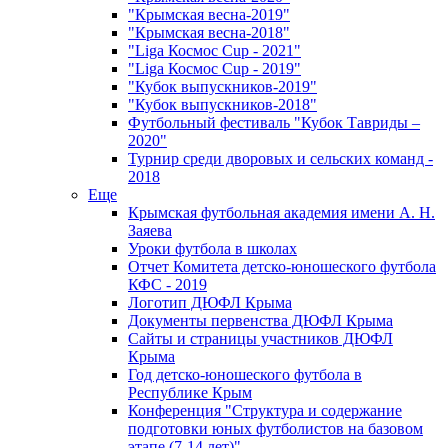
"Крымская весна-2019"
"Крымская весна-2018"
"Liga Космос Cup - 2021"
"Liga Космос Cup - 2019"
"Кубок выпускников-2019"
"Кубок выпускников-2018"
Футбольный фестиваль "Кубок Тавриды –
2020"
Турнир среди дворовых и сельских команд -
2018
Еще
Крымская футбольная академия имени А. Н.
Заяева
Уроки футбола в школах
Отчет Комитета детско-юношеского футбола
КФС - 2019
Логотип ДЮФЛ Крыма
Документы первенства ДЮФЛ Крыма
Сайты и страницы участников ДЮФЛ
Крыма
Год детско-юношеского футбола в
Республике Крым
Конференция "Структура и содержание
подготовки юных футболистов на базовом
этапе (7-14 лет)"