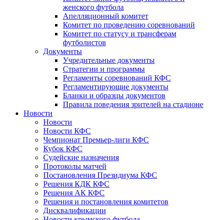
женского футбола
Апелляционный комитет
Комитет по проведению соревнований
Комитет по статусу и трансферам
футболистов
Документы
Учредительные документы
Стратегии и программы
Регламенты соревнований КФС
Регламентирующие документы
Бланки и образцы документов
Правила поведения зрителей на стадионе
Новости
Новости
Новости КФС
Чемпионат Премьер-лиги КФС
Кубок КФС
Судейские назначения
Протоколы матчей
Постановления Президиума КФС
Решения КДК КФС
Решения АК КФС
Решения и постановления комитетов
Дисквалификации
Новости крымского футбола