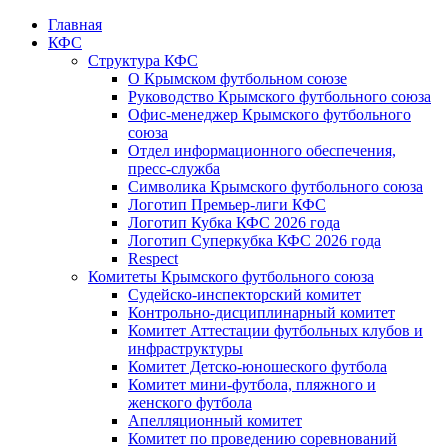
Главная
КФС
Структура КФС
О Крымском футбольном союзе
Руководство Крымского футбольного союза
Офис-менеджер Крымского футбольного
союза
Отдел информационного обеспечения,
пресс-служба
Символика Крымского футбольного союза
Логотип Премьер-лиги КФС
Логотип Кубка КФС 2026 года
Логотип Суперкубка КФС 2026 года
Respect
Комитеты Крымского футбольного союза
Судейско-инспекторский комитет
Контрольно-дисциплинарный комитет
Комитет Аттестации футбольных клубов и
инфраструктуры
Комитет Детско-юношеского футбола
Комитет мини-футбола, пляжного и
женского футбола
Апелляционный комитет
Комитет по проведению соревнований