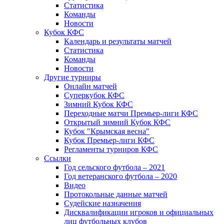
Статистика
Команды
Новости
Кубок КФС
Календарь и результаты матчей
Статистика
Команды
Новости
Другие турниры
Онлайн матчей
Суперкубок КФС
Зимний Кубок КФС
Переходные матчи Премьер-лиги КФС
Открытый зимний Кубок КФС
Кубок "Крымская весна"
Кубок Премьер-лиги КФС
Регламенты турниров КФС
Ссылки
Год сельского футбола – 2021
Год ветеранского футбола – 2020
Видео
Протокольные данные матчей
Судейские назначения
Дисквалификации игроков и официальных
лиц футбольных клубов