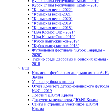
Кубок Главы Республики Крым – 2019
Кубок Главы Республики Крым – 2018
"Крымская весна-2022"
"Крымская весна-2021"
"Крымская весна-2020"
"Крымская весна-2019"
"Крымская весна-2018"
"Liga Космос Cup - 2021"
"Liga Космос Cup - 2019"
"Кубок выпускников-2019"
"Кубок выпускников-2018"
Футбольный фестиваль "Кубок Тавриды –
2020"
Турнир среди дворовых и сельских команд -
2018
Еще
Крымская футбольная академия имени А. Н.
Заяева
Уроки футбола в школах
Отчет Комитета детско-юношеского футбола
КФС - 2019
Логотип ДЮФЛ Крыма
Документы первенства ДЮФЛ Крыма
Сайты и страницы участников ДЮФЛ
Крыма