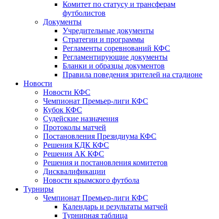
Комитет по статусу и трансферам
футболистов
Документы
Учредительные документы
Стратегии и программы
Регламенты соревнований КФС
Регламентирующие документы
Бланки и образцы документов
Правила поведения зрителей на стадионе
Новости
Новости КФС
Чемпионат Премьер-лиги КФС
Кубок КФС
Судейские назначения
Протоколы матчей
Постановления Президиума КФС
Решения КДК КФС
Решения АК КФС
Решения и постановления комитетов
Дисквалификации
Новости крымского футбола
Турниры
Чемпионат Премьер-лиги КФС
Календарь и результаты матчей
Турнирная таблица