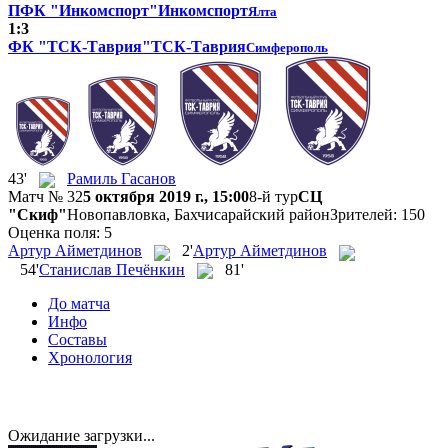
ПФК "Инкомспорт"
Инкомспорт
Ялта
1:3
ФК "ТСК-Таврия"
ТСК-Таврия
Симферополь
43'
Рамиль Гасанов
Матч № 32
5 октября 2019 г., 15:00
8-й тур
СЦ
"Скиф"
Новопавловка, Бахчисарайский район
Зрителей: 150
Оценка поля: 5
Артур Айметдинов
2'
Артур Айметдинов
54'
Станислав Печёнкин
81'
До матча
Инфо
Составы
Хронология
Ожидание загрузки...