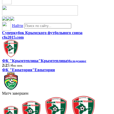
Найти
Суперкубок Крымского футбольного союза
cfu2015.com
ФК "Крымтеплица"
Крымтеплица
Молодежное
2:2
5:4
по пен.
ФК "Евпатория"
Евпатория
Матч завершен