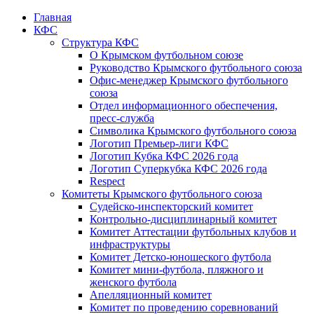
Главная
КФС
Структура КФС
О Крымском футбольном союзе
Руководство Крымского футбольного союза
Офис-менеджер Крымского футбольного
союза
Отдел информационного обеспечения,
пресс-служба
Символика Крымского футбольного союза
Логотип Премьер-лиги КФС
Логотип Кубка КФС 2026 года
Логотип Суперкубка КФС 2026 года
Respect
Комитеты Крымского футбольного союза
Судейско-инспекторский комитет
Контрольно-дисциплинарный комитет
Комитет Аттестации футбольных клубов и
инфраструктуры
Комитет Детско-юношеского футбола
Комитет мини-футбола, пляжного и
женского футбола
Апелляционный комитет
Комитет по проведению соревнований