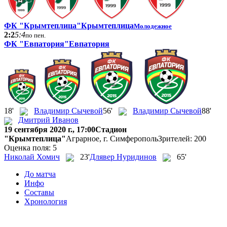
ФК "Крымтеплица"
Крымтеплица
Молодежное
2:2
5:4
по пен.
ФК "Евпатория"
Евпатория
18'
Владимир Сычевой
56'
Владимир Сычевой
88'
Дмитрий Иванов
19 сентября 2020 г., 17:00
Стадион
"Крымтеплица"
Аграрное, г. Симферополь
Зрителей: 200
Оценка поля: 5
Николай Хомич
23'
Длявер Нуридинов
65'
До матча
Инфо
Составы
Хронология