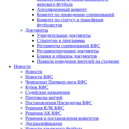
женского футбола
Апелляционный комитет
Комитет по проведению соревнований
Комитет по статусу и трансферам
футболистов
Документы
Учредительные документы
Стратегии и программы
Регламенты соревнований КФС
Регламентирующие документы
Бланки и образцы документов
Правила поведения зрителей на стадионе
Новости
Новости
Новости КФС
Чемпионат Премьер-лиги КФС
Кубок КФС
Судейские назначения
Протоколы матчей
Постановления Президиума КФС
Решения КДК КФС
Решения АК КФС
Решения и постановления комитетов
Дисквалификации
Новости крымского футбола