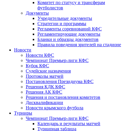
Комитет по статусу и трансферам
футболистов
Документы
Учредительные документы
Стратегии и программы
Регламенты соревнований КФС
Регламентирующие документы
Бланки и образцы документов
Правила поведения зрителей на стадионе
Новости
Новости КФС
Чемпионат Премьер-лиги КФС
Кубок КФС
Судейские назначения
Протоколы матчей
Постановления Президиума КФС
Решения КДК КФС
Решения АК КФС
Решения и постановления комитетов
Дисквалификации
Новости крымского футбола
Турниры
Чемпионат Премьер-лиги КФС
Календарь и результаты матчей
Турнирная таблица