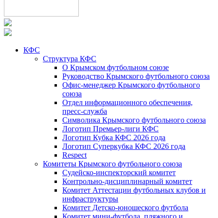
КФС
Структура КФС
О Крымском футбольном союзе
Руководство Крымского футбольного союза
Офис-менеджер Крымского футбольного
союза
Отдел информационного обеспечения,
пресс-служба
Символика Крымского футбольного союза
Логотип Премьер-лиги КФС
Логотип Кубка КФС 2026 года
Логотип Суперкубка КФС 2026 года
Respect
Комитеты Крымского футбольного союза
Судейско-инспекторский комитет
Контрольно-дисциплинарный комитет
Комитет Аттестации футбольных клубов и
инфраструктуры
Комитет Детско-юношеского футбола
Комитет мини-футбола, пляжного и