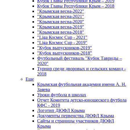
Кубок Главы Республики Крым – 2019
Кубок Главы Республики Крым – 2018
"Крымская весна-2022"
"Крымская весна-2021"
"Крымская весна-2020"
"Крымская весна-2019"
"Крымская весна-2018"
"Liga Космос Cup - 2021"
"Liga Космос Cup - 2019"
"Кубок выпускников-2019"
"Кубок выпускников-2018"
Футбольный фестиваль "Кубок Тавриды –
2020"
Турнир среди дворовых и сельских команд -
2018
Еще
Крымская футбольная академия имени А. Н.
Заяева
Уроки футбола в школах
Отчет Комитета детско-юношеского футбола
КФС - 2019
Логотип ДЮФЛ Крыма
Документы первенства ДЮФЛ Крыма
Сайты и страницы участников ДЮФЛ
Крыма