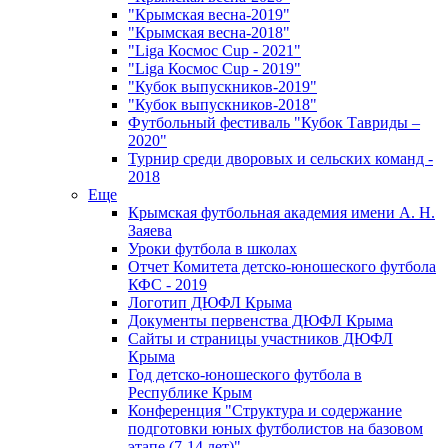
"Крымская весна-2019"
"Крымская весна-2018"
"Liga Космос Cup - 2021"
"Liga Космос Cup - 2019"
"Кубок выпускников-2019"
"Кубок выпускников-2018"
Футбольный фестиваль "Кубок Тавриды –
2020"
Турнир среди дворовых и сельских команд -
2018
Еще
Крымская футбольная академия имени А. Н.
Заяева
Уроки футбола в школах
Отчет Комитета детско-юношеского футбола
КФС - 2019
Логотип ДЮФЛ Крыма
Документы первенства ДЮФЛ Крыма
Сайты и страницы участников ДЮФЛ
Крыма
Год детско-юношеского футбола в
Республике Крым
Конференция "Структура и содержание
подготовки юных футболистов на базовом
этапе (7-14 лет)"