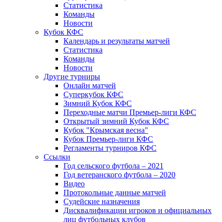
Статистика
Команды
Новости
Кубок КФС
Календарь и результаты матчей
Статистика
Команды
Новости
Другие турниры
Онлайн матчей
Суперкубок КФС
Зимний Кубок КФС
Переходные матчи Премьер-лиги КФС
Открытый зимний Кубок КФС
Кубок "Крымская весна"
Кубок Премьер-лиги КФС
Регламенты турниров КФС
Ссылки
Год сельского футбола – 2021
Год ветеранского футбола – 2020
Видео
Протокольные данные матчей
Судейские назначения
Дисквалификации игроков и официальных
лиц футбольных клубов