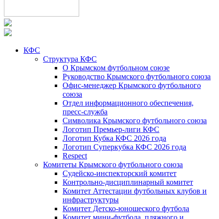
КФС
Структура КФС
О Крымском футбольном союзе
Руководство Крымского футбольного союза
Офис-менеджер Крымского футбольного
союза
Отдел информационного обеспечения,
пресс-служба
Символика Крымского футбольного союза
Логотип Премьер-лиги КФС
Логотип Кубка КФС 2026 года
Логотип Суперкубка КФС 2026 года
Respect
Комитеты Крымского футбольного союза
Судейско-инспекторский комитет
Контрольно-дисциплинарный комитет
Комитет Аттестации футбольных клубов и
инфраструктуры
Комитет Детско-юношеского футбола
Комитет мини-футбола, пляжного и