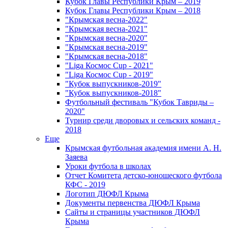
Кубок Главы Республики Крым – 2019
Кубок Главы Республики Крым – 2018
"Крымская весна-2022"
"Крымская весна-2021"
"Крымская весна-2020"
"Крымская весна-2019"
"Крымская весна-2018"
"Liga Космос Cup - 2021"
"Liga Космос Cup - 2019"
"Кубок выпускников-2019"
"Кубок выпускников-2018"
Футбольный фестиваль "Кубок Тавриды –
2020"
Турнир среди дворовых и сельских команд -
2018
Еще
Крымская футбольная академия имени А. Н.
Заяева
Уроки футбола в школах
Отчет Комитета детско-юношеского футбола
КФС - 2019
Логотип ДЮФЛ Крыма
Документы первенства ДЮФЛ Крыма
Сайты и страницы участников ДЮФЛ
Крыма