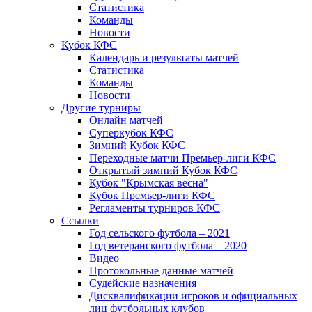
Статистика
Команды
Новости
Кубок КФС
Календарь и результаты матчей
Статистика
Команды
Новости
Другие турниры
Онлайн матчей
Суперкубок КФС
Зимний Кубок КФС
Переходные матчи Премьер-лиги КФС
Открытый зимний Кубок КФС
Кубок "Крымская весна"
Кубок Премьер-лиги КФС
Регламенты турниров КФС
Ссылки
Год сельского футбола – 2021
Год ветеранского футбола – 2020
Видео
Протокольные данные матчей
Судейские назначения
Дисквалификации игроков и официальных
лиц футбольных клубов