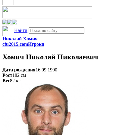
Найти
Николай Хомич
cfu2015.com
Игроки
Хомич
Николай Николаевич
Дата рождения
16.09.1990
Рост
182
см
Вес
82
кг