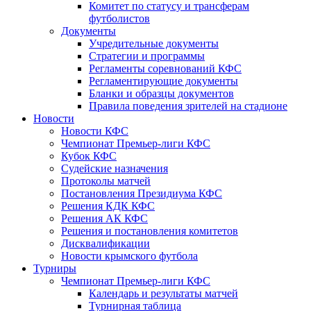
Комитет по статусу и трансферам
футболистов
Документы
Учредительные документы
Стратегии и программы
Регламенты соревнований КФС
Регламентирующие документы
Бланки и образцы документов
Правила поведения зрителей на стадионе
Новости
Новости КФС
Чемпионат Премьер-лиги КФС
Кубок КФС
Судейские назначения
Протоколы матчей
Постановления Президиума КФС
Решения КДК КФС
Решения АК КФС
Решения и постановления комитетов
Дисквалификации
Новости крымского футбола
Турниры
Чемпионат Премьер-лиги КФС
Календарь и результаты матчей
Турнирная таблица