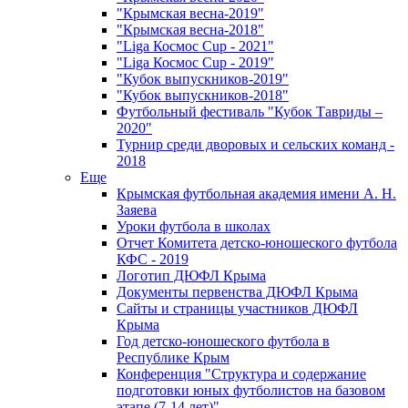
"Крымская весна-2019"
"Крымская весна-2018"
"Liga Космос Cup - 2021"
"Liga Космос Cup - 2019"
"Кубок выпускников-2019"
"Кубок выпускников-2018"
Футбольный фестиваль "Кубок Тавриды –
2020"
Турнир среди дворовых и сельских команд -
2018
Еще
Крымская футбольная академия имени А. Н.
Заяева
Уроки футбола в школах
Отчет Комитета детско-юношеского футбола
КФС - 2019
Логотип ДЮФЛ Крыма
Документы первенства ДЮФЛ Крыма
Сайты и страницы участников ДЮФЛ
Крыма
Год детско-юношеского футбола в
Республике Крым
Конференция "Структура и содержание
подготовки юных футболистов на базовом
этапе (7-14 лет)"