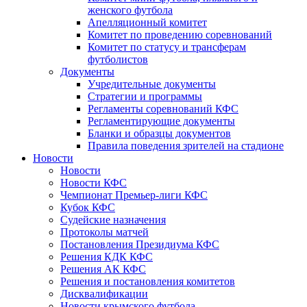
женского футбола
Апелляционный комитет
Комитет по проведению соревнований
Комитет по статусу и трансферам
футболистов
Документы
Учредительные документы
Стратегии и программы
Регламенты соревнований КФС
Регламентирующие документы
Бланки и образцы документов
Правила поведения зрителей на стадионе
Новости
Новости
Новости КФС
Чемпионат Премьер-лиги КФС
Кубок КФС
Судейские назначения
Протоколы матчей
Постановления Президиума КФС
Решения КДК КФС
Решения АК КФС
Решения и постановления комитетов
Дисквалификации
Новости крымского футбола