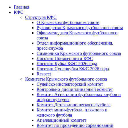
Главная
КФС
Структура КФС
О Крымском футбольном союзе
Руководство Крымского футбольного союза
Офис-менеджер Крымского футбольного
союза
Отдел информационного обеспечения,
пресс-служба
Символика Крымского футбольного союза
Логотип Премьер-лиги КФС
Логотип Кубка КФС 2026 года
Логотип Суперкубка КФС 2026 года
Respect
Комитеты Крымского футбольного союза
Судейско-инспекторский комитет
Контрольно-дисциплинарный комитет
Комитет Аттестации футбольных клубов и
инфраструктуры
Комитет Детско-юношеского футбола
Комитет мини-футбола, пляжного и
женского футбола
Апелляционный комитет
Комитет по проведению соревнований