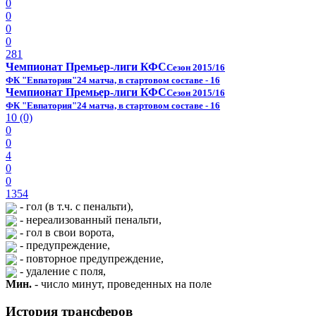
0
0
0
0
281
Чемпионат Премьер-лиги КФС
Сезон 2015/16
ФК "Евпатория"
24 матча, в стартовом составе - 16
Чемпионат Премьер-лиги КФС
Сезон 2015/16
ФК "Евпатория"
24 матча, в стартовом составе - 16
10 (0)
0
0
4
0
0
1354
- гол (в т.ч. с пенальти),
- нереализованный пенальти,
- гол в свои ворота,
- предупреждение,
- повторное предупреждение,
- удаление с поля,
Мин.
- число минут, проведенных на поле
История трансферов