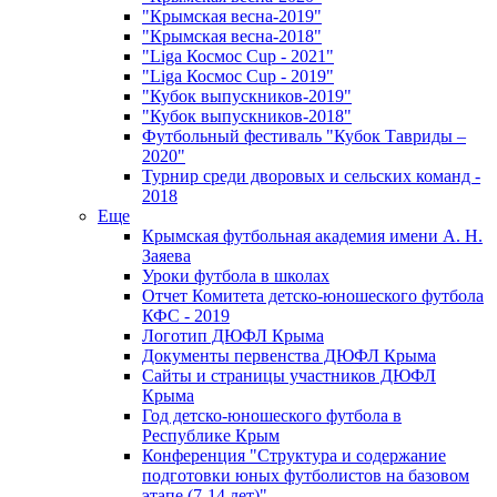
"Крымская весна-2019"
"Крымская весна-2018"
"Liga Космос Cup - 2021"
"Liga Космос Cup - 2019"
"Кубок выпускников-2019"
"Кубок выпускников-2018"
Футбольный фестиваль "Кубок Тавриды –
2020"
Турнир среди дворовых и сельских команд -
2018
Еще
Крымская футбольная академия имени А. Н.
Заяева
Уроки футбола в школах
Отчет Комитета детско-юношеского футбола
КФС - 2019
Логотип ДЮФЛ Крыма
Документы первенства ДЮФЛ Крыма
Сайты и страницы участников ДЮФЛ
Крыма
Год детско-юношеского футбола в
Республике Крым
Конференция "Структура и содержание
подготовки юных футболистов на базовом
этапе (7-14 лет)"