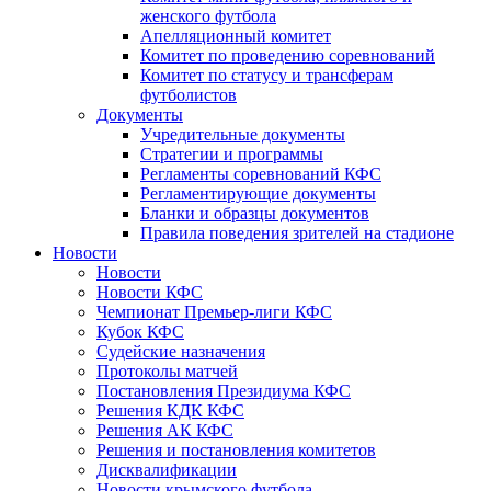
женского футбола
Апелляционный комитет
Комитет по проведению соревнований
Комитет по статусу и трансферам
футболистов
Документы
Учредительные документы
Стратегии и программы
Регламенты соревнований КФС
Регламентирующие документы
Бланки и образцы документов
Правила поведения зрителей на стадионе
Новости
Новости
Новости КФС
Чемпионат Премьер-лиги КФС
Кубок КФС
Судейские назначения
Протоколы матчей
Постановления Президиума КФС
Решения КДК КФС
Решения АК КФС
Решения и постановления комитетов
Дисквалификации
Новости крымского футбола