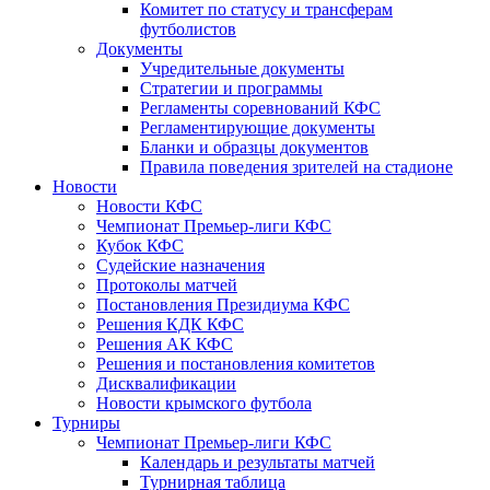
Комитет по статусу и трансферам
футболистов
Документы
Учредительные документы
Стратегии и программы
Регламенты соревнований КФС
Регламентирующие документы
Бланки и образцы документов
Правила поведения зрителей на стадионе
Новости
Новости КФС
Чемпионат Премьер-лиги КФС
Кубок КФС
Судейские назначения
Протоколы матчей
Постановления Президиума КФС
Решения КДК КФС
Решения АК КФС
Решения и постановления комитетов
Дисквалификации
Новости крымского футбола
Турниры
Чемпионат Премьер-лиги КФС
Календарь и результаты матчей
Турнирная таблица