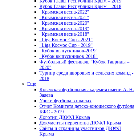
Кубок Главы Республики Крым – 2019
Кубок Главы Республики Крым – 2018
"Крымская весна-2022"
"Крымская весна-2021"
"Крымская весна-2020"
"Крымская весна-2019"
"Крымская весна-2018"
"Liga Космос Cup - 2021"
"Liga Космос Cup - 2019"
"Кубок выпускников-2019"
"Кубок выпускников-2018"
Футбольный фестиваль "Кубок Тавриды –
2020"
Турнир среди дворовых и сельских команд -
2018
Еще
Крымская футбольная академия имени А. Н.
Заяева
Уроки футбола в школах
Отчет Комитета детско-юношеского футбола
КФС - 2019
Логотип ДЮФЛ Крыма
Документы первенства ДЮФЛ Крыма
Сайты и страницы участников ДЮФЛ
Крыма