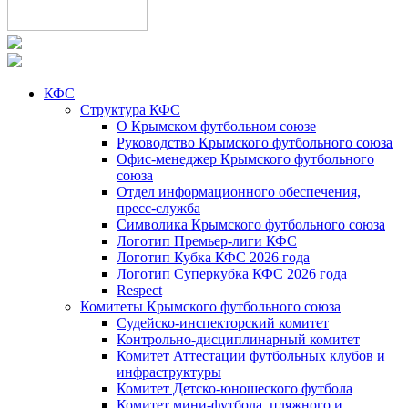
КФС
Структура КФС
О Крымском футбольном союзе
Руководство Крымского футбольного союза
Офис-менеджер Крымского футбольного
союза
Отдел информационного обеспечения,
пресс-служба
Символика Крымского футбольного союза
Логотип Премьер-лиги КФС
Логотип Кубка КФС 2026 года
Логотип Суперкубка КФС 2026 года
Respect
Комитеты Крымского футбольного союза
Судейско-инспекторский комитет
Контрольно-дисциплинарный комитет
Комитет Аттестации футбольных клубов и
инфраструктуры
Комитет Детско-юношеского футбола
Комитет мини-футбола, пляжного и