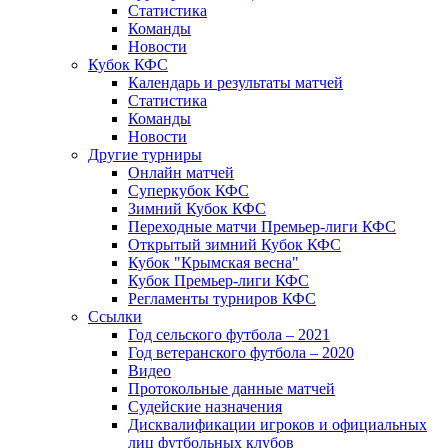
Статистика
Команды
Новости
Кубок КФС
Календарь и результаты матчей
Статистика
Команды
Новости
Другие турниры
Онлайн матчей
Суперкубок КФС
Зимний Кубок КФС
Переходные матчи Премьер-лиги КФС
Открытый зимний Кубок КФС
Кубок "Крымская весна"
Кубок Премьер-лиги КФС
Регламенты турниров КФС
Ссылки
Год сельского футбола – 2021
Год ветеранского футбола – 2020
Видео
Протокольные данные матчей
Судейские назначения
Дисквалификации игроков и официальных
лиц футбольных клубов