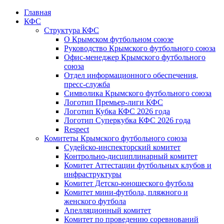
Главная
КФС
Структура КФС
О Крымском футбольном союзе
Руководство Крымского футбольного союза
Офис-менеджер Крымского футбольного
союза
Отдел информационного обеспечения,
пресс-служба
Символика Крымского футбольного союза
Логотип Премьер-лиги КФС
Логотип Кубка КФС 2026 года
Логотип Суперкубка КФС 2026 года
Respect
Комитеты Крымского футбольного союза
Судейско-инспекторский комитет
Контрольно-дисциплинарный комитет
Комитет Аттестации футбольных клубов и
инфраструктуры
Комитет Детско-юношеского футбола
Комитет мини-футбола, пляжного и
женского футбола
Апелляционный комитет
Комитет по проведению соревнований