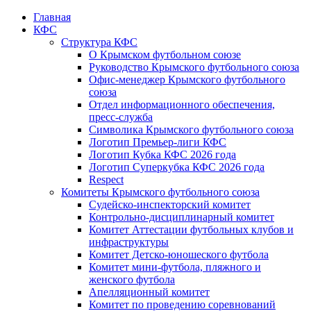
Главная
КФС
Структура КФС
О Крымском футбольном союзе
Руководство Крымского футбольного союза
Офис-менеджер Крымского футбольного
союза
Отдел информационного обеспечения,
пресс-служба
Символика Крымского футбольного союза
Логотип Премьер-лиги КФС
Логотип Кубка КФС 2026 года
Логотип Суперкубка КФС 2026 года
Respect
Комитеты Крымского футбольного союза
Судейско-инспекторский комитет
Контрольно-дисциплинарный комитет
Комитет Аттестации футбольных клубов и
инфраструктуры
Комитет Детско-юношеского футбола
Комитет мини-футбола, пляжного и
женского футбола
Апелляционный комитет
Комитет по проведению соревнований