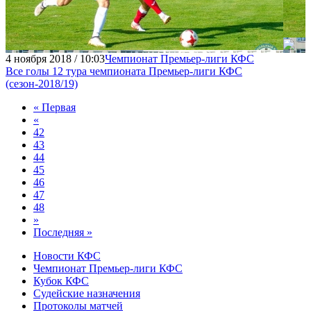
4 ноября 2018 / 10:03
Чемпионат Премьер-лиги КФС
Все голы 12 тура чемпионата Премьер-лиги КФC
(сезон-2018/19)
« Первая
«
42
43
44
45
46
47
48
»
Последняя »
Новости КФС
Чемпионат Премьер-лиги КФС
Кубок КФС
Судейские назначения
Протоколы матчей