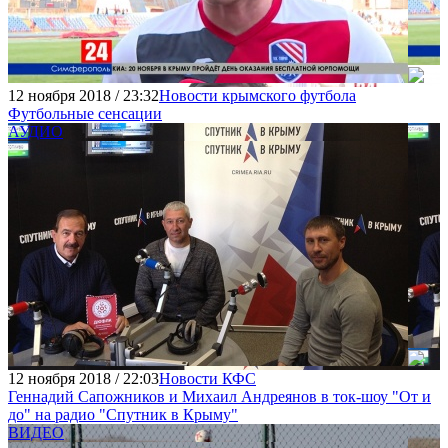
12 ноября 2018 / 23:32
Новости крымского футбола
Футбольные сенсации
АУДИО
12 ноября 2018 / 22:03
Новости КФС
Геннадий Сапожников и Михаил Андреянов в ток-шоу "От и
до" на радио "Спутник в Крыму"
ВИДЕО