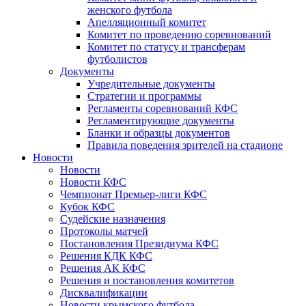
женского футбола
Апелляционный комитет
Комитет по проведению соревнований
Комитет по статусу и трансферам
футболистов
Документы
Учредительные документы
Стратегии и программы
Регламенты соревнований КФС
Регламентирующие документы
Бланки и образцы документов
Правила поведения зрителей на стадионе
Новости
Новости
Новости КФС
Чемпионат Премьер-лиги КФС
Кубок КФС
Судейские назначения
Протоколы матчей
Постановления Президиума КФС
Решения КДК КФС
Решения АК КФС
Решения и постановления комитетов
Дисквалификации
Новости крымского футбола