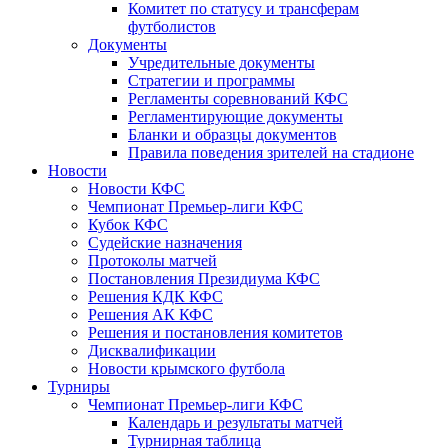
Комитет по статусу и трансферам
футболистов
Документы
Учредительные документы
Стратегии и программы
Регламенты соревнований КФС
Регламентирующие документы
Бланки и образцы документов
Правила поведения зрителей на стадионе
Новости
Новости КФС
Чемпионат Премьер-лиги КФС
Кубок КФС
Судейские назначения
Протоколы матчей
Постановления Президиума КФС
Решения КДК КФС
Решения АК КФС
Решения и постановления комитетов
Дисквалификации
Новости крымского футбола
Турниры
Чемпионат Премьер-лиги КФС
Календарь и результаты матчей
Турнирная таблица