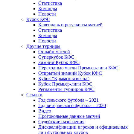
Статистика
Команды
Новости
Кубок КФС
Календарь и результаты матчей
Статистика
Команды
Новости
Другие турниры
Онлайн матчей
Суперкубок КФС
Зимний Кубок КФС
Переходные матчи Премьер-лиги КФС
Открытый зимний Кубок КФС
Кубок "Крымская весна"
Кубок Премьер-лиги КФС
Регламенты турниров КФС
Ссылки
Год сельского футбола – 2021
Год ветеранского футбола – 2020
Видео
Протокольные данные матчей
Судейские назначения
Дисквалификации игроков и официальных
лиц футбольных клубов