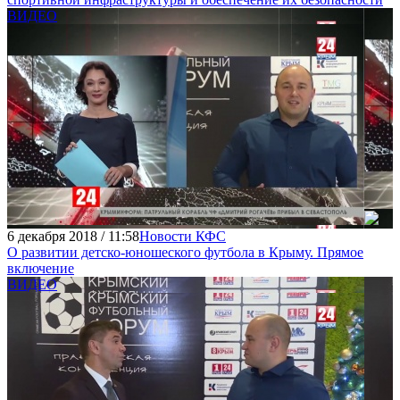
ВИДЕО
6 декабря 2018 / 11:58
Новости КФС
О развитии детско-юношеского футбола в Крыму. Прямое
включение
ВИДЕО