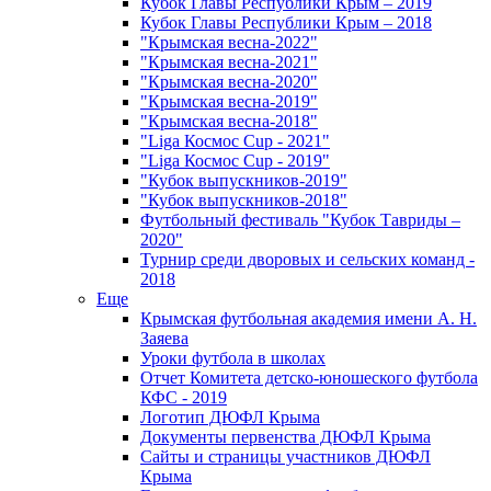
Кубок Главы Республики Крым – 2019
Кубок Главы Республики Крым – 2018
"Крымская весна-2022"
"Крымская весна-2021"
"Крымская весна-2020"
"Крымская весна-2019"
"Крымская весна-2018"
"Liga Космос Cup - 2021"
"Liga Космос Cup - 2019"
"Кубок выпускников-2019"
"Кубок выпускников-2018"
Футбольный фестиваль "Кубок Тавриды –
2020"
Турнир среди дворовых и сельских команд -
2018
Еще
Крымская футбольная академия имени А. Н.
Заяева
Уроки футбола в школах
Отчет Комитета детско-юношеского футбола
КФС - 2019
Логотип ДЮФЛ Крыма
Документы первенства ДЮФЛ Крыма
Сайты и страницы участников ДЮФЛ
Крыма