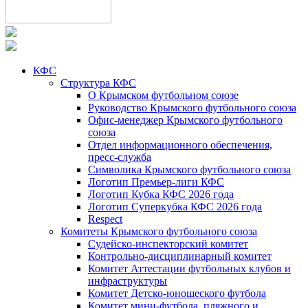
КФС
Структура КФС
О Крымском футбольном союзе
Руководство Крымского футбольного союза
Офис-менеджер Крымского футбольного
союза
Отдел информационного обеспечения,
пресс-служба
Символика Крымского футбольного союза
Логотип Премьер-лиги КФС
Логотип Кубка КФС 2026 года
Логотип Суперкубка КФС 2026 года
Respect
Комитеты Крымского футбольного союза
Судейско-инспекторский комитет
Контрольно-дисциплинарный комитет
Комитет Аттестации футбольных клубов и
инфраструктуры
Комитет Детско-юношеского футбола
Комитет мини-футбола, пляжного и