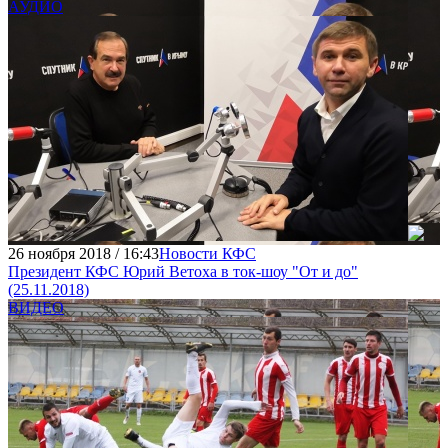
АУДИО
26 ноября 2018 / 16:43
Новости КФС
Президент КФС Юрий Ветоха в ток-шоу "От и до"
(25.11.2018)
ВИДЕО