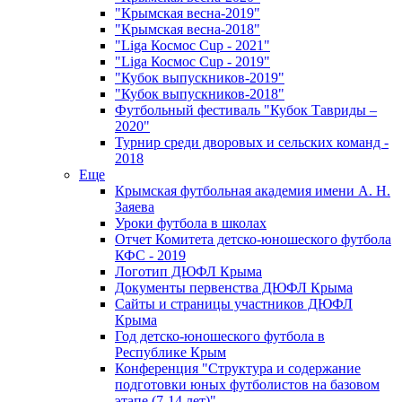
"Крымская весна-2019"
"Крымская весна-2018"
"Liga Космос Cup - 2021"
"Liga Космос Cup - 2019"
"Кубок выпускников-2019"
"Кубок выпускников-2018"
Футбольный фестиваль "Кубок Тавриды –
2020"
Турнир среди дворовых и сельских команд -
2018
Еще
Крымская футбольная академия имени А. Н.
Заяева
Уроки футбола в школах
Отчет Комитета детско-юношеского футбола
КФС - 2019
Логотип ДЮФЛ Крыма
Документы первенства ДЮФЛ Крыма
Сайты и страницы участников ДЮФЛ
Крыма
Год детско-юношеского футбола в
Республике Крым
Конференция "Структура и содержание
подготовки юных футболистов на базовом
этапе (7-14 лет)"