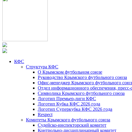
КФС
Структура КФС
О Крымском футбольном союзе
Руководство Крымского футбольного союза
Офис-менеджер Крымского футбольного союз
Отдел информационного обеспечения, пресс-
Символика Крымского футбольного союза
Логотип Премьер-лиги КФС
Логотип Кубка КФС 2026 года
Логотип Суперкубка КФС 2026 года
Respect
Комитеты Крымского футбольного союза
Судейско-инспекторский комитет
Контрольно-дисциплинарный комитет