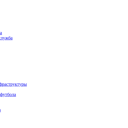
а
служба
нфраструктуры
 футбола
в