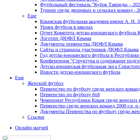
Футбольный фестиваль "Кубок Тавриды – 202
Турнир среди дворовых и сельских команд - 2
Еще
Крымская футбольная академия имени А. Н. З
Уроки футбола в школах
Отчет Комитета детско-юношеского футбола 
Логотип ДЮФЛ Крыма
Документы первенства ДЮФЛ Крыма
Сайты и страницы участников ДЮФЛ Крыма
Год детско-юношеского футбола в Республик
Конференция "Структура и содержание подгот
Детско-юношеская футбольная лига Севастоп
Новости детско-юношеского футбола
Еще
Женский футбол
Первенство по футболу среди женских команд
Первенство по футболу 8х8
Чемпионат Республики Крым среди женских 
Первенство среди женских команд 2000 г.р. и
Документы Первенства по футболу среди жен
Ссылки
Онлайн матчей