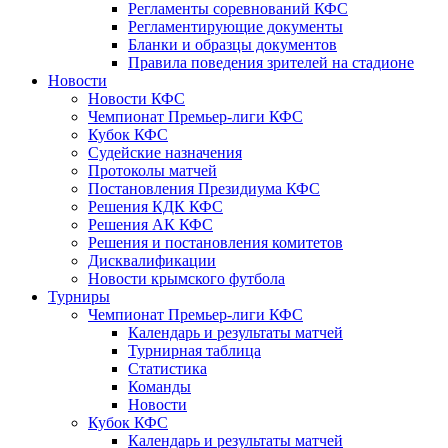
Регламенты соревнований КФС
Регламентирующие документы
Бланки и образцы документов
Правила поведения зрителей на стадионе
Новости
Новости КФС
Чемпионат Премьер-лиги КФС
Кубок КФС
Судейские назначения
Протоколы матчей
Постановления Президиума КФС
Решения КДК КФС
Решения АК КФС
Решения и постановления комитетов
Дисквалификации
Новости крымского футбола
Турниры
Чемпионат Премьер-лиги КФС
Календарь и результаты матчей
Турнирная таблица
Статистика
Команды
Новости
Кубок КФС
Календарь и результаты матчей