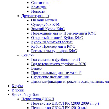
Статистика
Команды
Новости
Другие турниры
Онлайн матчей
Суперкубок КФС
Зимний Кубок КФС
Переходные матчи Премьер-лиги КФС
Открытый зимний Кубок КФС
Кубок "Крымская весна"
Кубок Премьер-лиги КФС
Регламенты турниров КФС
Ссылки
Год сельского футбола – 2021
Год ветеранского футбола – 2020
Видео
Протокольные данные матчей
Судейские назначения
Дисквалификации игроков и официальных ли
Клубы
Игроки
Детский футбол
Первенства ДЮФЛ
Первенство ДЮФЛ РК (2008-2009 гг. р.)
Первенство ДЮФЛ РК (2010 г.р.)