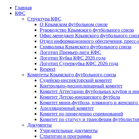
Главная
КФС
Структура КФС
О Крымском футбольном союзе
Руководство Крымского футбольного союза
Офис-менеджер Крымского футбольного союз
Отдел информационного обеспечения, пресс-
Символика Крымского футбольного союза
Логотип Премьер-лиги КФС
Логотип Кубка КФС 2026 года
Логотип Суперкубка КФС 2026 года
Respect
Комитеты Крымского футбольного союза
Судейско-инспекторский комитет
Контрольно-дисциплинарный комитет
Комитет Аттестации футбольных клубов и и
Комитет Детско-юношеского футбола
Комитет мини-футбола, пляжного и женского
Апелляционный комитет
Комитет по проведению соревнований
Комитет по статусу и трансферам футболисто
Документы
Учредительные документы
Стратегии и программы