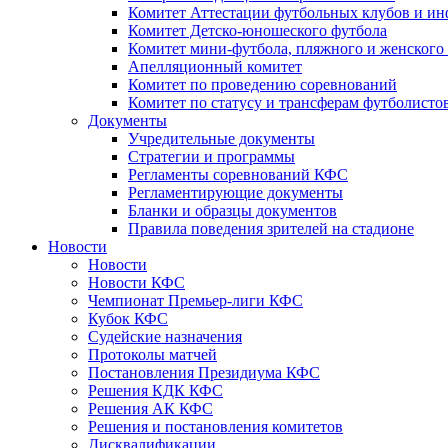
Комитет Аттестации футбольных клубов и и
Комитет Детско-юношеского футбола
Комитет мини-футбола, пляжного и женского
Апелляционный комитет
Комитет по проведению соревнований
Комитет по статусу и трансферам футболисто
Документы
Учредительные документы
Стратегии и программы
Регламенты соревнований КФС
Регламентирующие документы
Бланки и образцы документов
Правила поведения зрителей на стадионе
Новости
Новости
Новости КФС
Чемпионат Премьер-лиги КФС
Кубок КФС
Судейские назначения
Протоколы матчей
Постановления Президиума КФС
Решения КДК КФС
Решения АК КФС
Решения и постановления комитетов
Дисквалификации