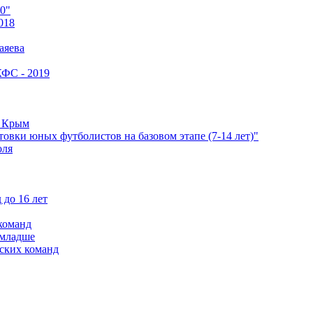
0"
018
аяева
КФС - 2019
е Крым
овки юных футболистов на базовом этапе (7-14 лет)"
оля
 до 16 лет
команд
 младше
ских команд