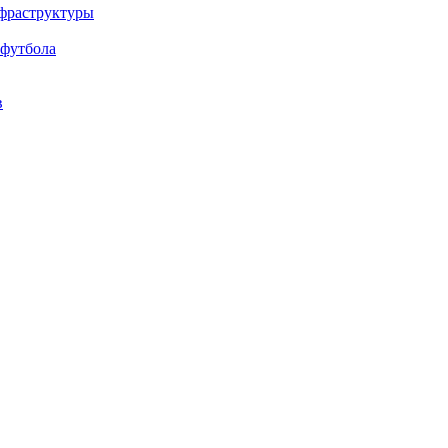
нфраструктуры
 футбола
в