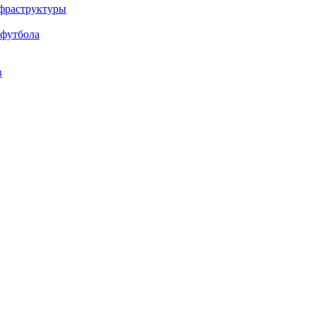
нфраструктуры
 футбола
в