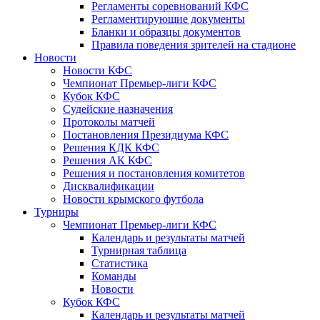
Регламенты соревнований КФС
Регламентирующие документы
Бланки и образцы документов
Правила поведения зрителей на стадионе
Новости
Новости КФС
Чемпионат Премьер-лиги КФС
Кубок КФС
Судейские назначения
Протоколы матчей
Постановления Президиума КФС
Решения КДК КФС
Решения АК КФС
Решения и постановления комитетов
Дисквалификации
Новости крымского футбола
Турниры
Чемпионат Премьер-лиги КФС
Календарь и результаты матчей
Турнирная таблица
Статистика
Команды
Новости
Кубок КФС
Календарь и результаты матчей