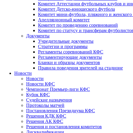
Комитет Аттестации футбольных клубов и и
Комитет Детско-юношеского футбола
Комитет мини-футбола, пляжного и женского
Апелляционный комитет
Комитет по проведению соревнований
Комитет по статусу и трансферам футболисто
Документы
Учредительные документы
Стратегии и программы
Регламенты соревнований КФС
Регламентирующие документы
Бланки и образцы документов
Правила поведения зрителей на стадионе
Новости
Новости
Новости КФС
Чемпионат Премьер-лиги КФС
Кубок КФС
Судейские назначения
Протоколы матчей
Постановления Президиума КФС
Решения КДК КФС
Решения АК КФС
Решения и постановления комитетов
Дисквалификации