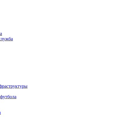
а
служба
нфраструктуры
 футбола
в