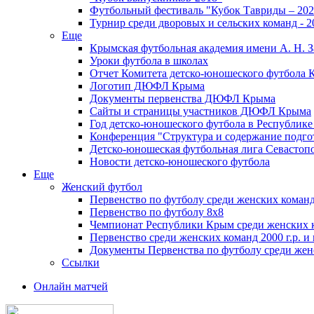
Футбольный фестиваль "Кубок Тавриды – 202
Турнир среди дворовых и сельских команд - 2
Еще
Крымская футбольная академия имени А. Н. З
Уроки футбола в школах
Отчет Комитета детско-юношеского футбола 
Логотип ДЮФЛ Крыма
Документы первенства ДЮФЛ Крыма
Сайты и страницы участников ДЮФЛ Крыма
Год детско-юношеского футбола в Республик
Конференция "Структура и содержание подгот
Детско-юношеская футбольная лига Севастоп
Новости детско-юношеского футбола
Еще
Женский футбол
Первенство по футболу среди женских команд
Первенство по футболу 8х8
Чемпионат Республики Крым среди женских 
Первенство среди женских команд 2000 г.р. и
Документы Первенства по футболу среди жен
Ссылки
Онлайн матчей