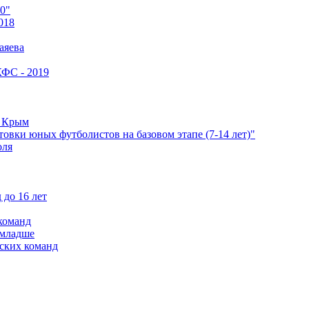
0"
018
аяева
КФС - 2019
е Крым
овки юных футболистов на базовом этапе (7-14 лет)"
оля
 до 16 лет
команд
 младше
ских команд