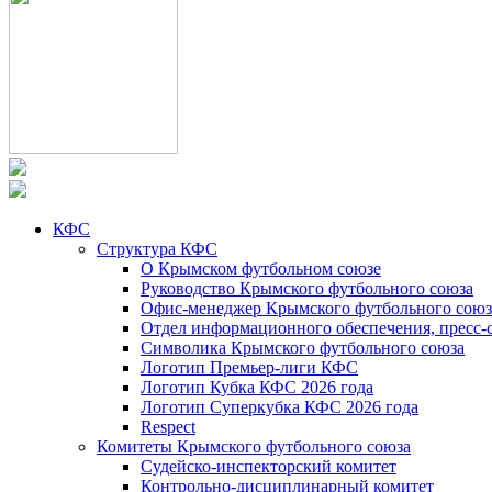
КФС
Структура КФС
О Крымском футбольном союзе
Руководство Крымского футбольного союза
Офис-менеджер Крымского футбольного союз
Отдел информационного обеспечения, пресс-
Символика Крымского футбольного союза
Логотип Премьер-лиги КФС
Логотип Кубка КФС 2026 года
Логотип Суперкубка КФС 2026 года
Respect
Комитеты Крымского футбольного союза
Судейско-инспекторский комитет
Контрольно-дисциплинарный комитет