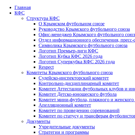
Главная
КФС
Структура КФС
О Крымском футбольном союзе
Руководство Крымского футбольного союза
Офис-менеджер Крымского футбольного союз
Отдел информационного обеспечения, пресс-
Символика Крымского футбольного союза
Логотип Премьер-лиги КФС
Логотип Кубка КФС 2026 года
Логотип Суперкубка КФС 2026 года
Respect
Комитеты Крымского футбольного союза
Судейско-инспекторский комитет
Контрольно-дисциплинарный комитет
Комитет Аттестации футбольных клубов и и
Комитет Детско-юношеского футбола
Комитет мини-футбола, пляжного и женского
Апелляционный комитет
Комитет по проведению соревнований
Комитет по статусу и трансферам футболисто
Документы
Учредительные документы
Стратегии и программы