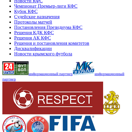
Новости КФС
Чемпионат Премьер-лиги КФС
Кубок КФС
Судейские назначения
Протоколы матчей
Постановления Президиума КФС
Решения КДК КФС
Решения АК КФС
Решения и постановления комитетов
Дисквалификации
Новости крымского футбола
информационный партнер
информационный
партнер