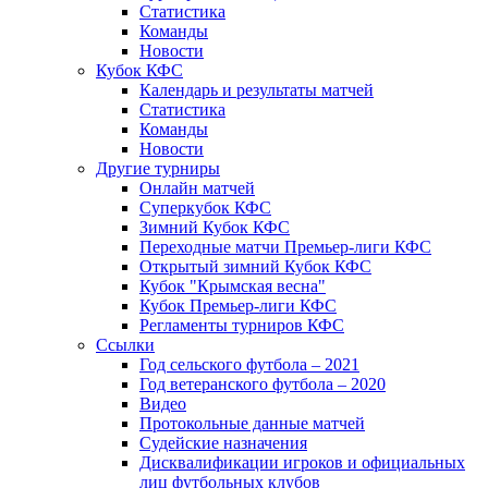
Статистика
Команды
Новости
Кубок КФС
Календарь и результаты матчей
Статистика
Команды
Новости
Другие турниры
Онлайн матчей
Суперкубок КФС
Зимний Кубок КФС
Переходные матчи Премьер-лиги КФС
Открытый зимний Кубок КФС
Кубок "Крымская весна"
Кубок Премьер-лиги КФС
Регламенты турниров КФС
Ссылки
Год сельского футбола – 2021
Год ветеранского футбола – 2020
Видео
Протокольные данные матчей
Судейские назначения
Дисквалификации игроков и официальных
лиц футбольных клубов