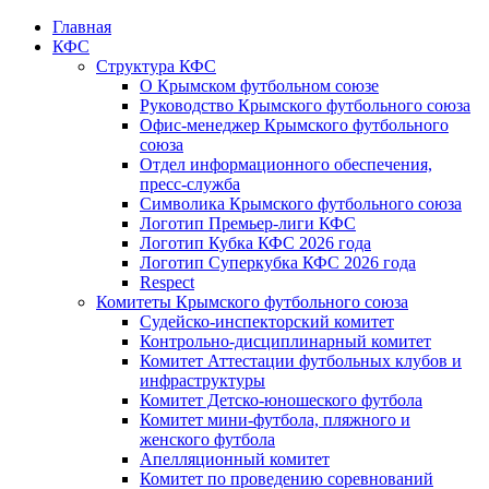
Главная
КФС
Структура КФС
О Крымском футбольном союзе
Руководство Крымского футбольного союза
Офис-менеджер Крымского футбольного
союза
Отдел информационного обеспечения,
пресс-служба
Символика Крымского футбольного союза
Логотип Премьер-лиги КФС
Логотип Кубка КФС 2026 года
Логотип Суперкубка КФС 2026 года
Respect
Комитеты Крымского футбольного союза
Судейско-инспекторский комитет
Контрольно-дисциплинарный комитет
Комитет Аттестации футбольных клубов и
инфраструктуры
Комитет Детско-юношеского футбола
Комитет мини-футбола, пляжного и
женского футбола
Апелляционный комитет
Комитет по проведению соревнований