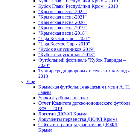
Кубок Главы Республики Крым – 2019
Кубок Главы Республики Крым – 2018
"Крымская весна-2022"
"Крымская весна-2021"
"Крымская весна-2020"
"Крымская весна-2019"
"Крымская весна-2018"
"Liga Космос Cup - 2021"
"Liga Космос Cup - 2019"
"Кубок выпускников-2019"
"Кубок выпускников-2018"
Футбольный фестиваль "Кубок Тавриды –
2020"
Турнир среди дворовых и сельских команд -
2018
Еще
Крымская футбольная академия имени А. Н.
Заяева
Уроки футбола в школах
Отчет Комитета детско-юношеского футбола
КФС - 2019
Логотип ДЮФЛ Крыма
Документы первенства ДЮФЛ Крыма
Сайты и страницы участников ДЮФЛ
Крыма