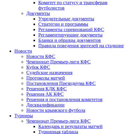
Комитет по статусу и трансферам
футболистов
Документы
Учредительные документы
Стратегии и программы
Регламенты соревнований КФС
Регламентирующие документы
Бланки и образцы документов
Правила поведения зрителей на стадионе
Новости
Новости КФС
Чемпионат Премьер-лиги КФС
Кубок КФС
Судейские назначения
Протоколы матчей
Постановления Президиума КФС
Решения КДК КФС
Решения АК КФС
Решения и постановления комитетов
Дисквалификации
Новости крымского футбола
Турниры
Чемпионат Премьер-лиги КФС
Календарь и результаты матчей
Турнирная таблица