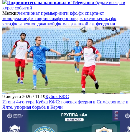
Подпишитесь
на наш канал в Telegram
и будьте всегда в
курсе событий
Метки:
чемпионат премьер-лиги кфс
,
фк спарта-кт
молодежное
,
фк таврия симферополь
,
фк океан керчь
,
гфк
ялта
,
фк заречное джанкой
,
фк мак джанкой
,
фк феодосия
9 августа 2026 / 11:19
Кубок КФС
Итоги 4-го тура Кубка КФС: голевая феерия в Симферополе и
Ялте, упорная борьба в Керчи