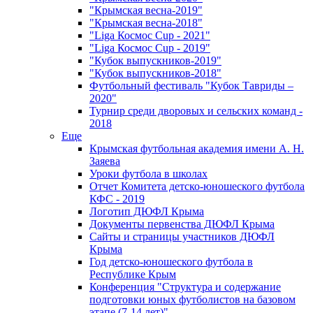
"Крымская весна-2019"
"Крымская весна-2018"
"Liga Космос Cup - 2021"
"Liga Космос Cup - 2019"
"Кубок выпускников-2019"
"Кубок выпускников-2018"
Футбольный фестиваль "Кубок Тавриды –
2020"
Турнир среди дворовых и сельских команд -
2018
Еще
Крымская футбольная академия имени А. Н.
Заяева
Уроки футбола в школах
Отчет Комитета детско-юношеского футбола
КФС - 2019
Логотип ДЮФЛ Крыма
Документы первенства ДЮФЛ Крыма
Сайты и страницы участников ДЮФЛ
Крыма
Год детско-юношеского футбола в
Республике Крым
Конференция "Структура и содержание
подготовки юных футболистов на базовом
этапе (7-14 лет)"