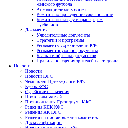
женского футбола
Апелляционный комитет
Комитет по проведению соревнований
Комитет по статусу и трансферам
футболистов
Документы
Учредительные документы
Стратегии и программы
Регламенты соревнований КФС
Регламентирующие документы
Бланки и образцы документов
Правила поведения зрителей на стадионе
Новости
Новости
Новости КФС
Чемпионат Премьер-лиги КФС
Кубок КФС
Судейские назначения
Протоколы матчей
Постановления Президиума КФС
Решения КДК КФС
Решения АК КФС
Решения и постановления комитетов
Дисквалификации
Новости крымского футбола