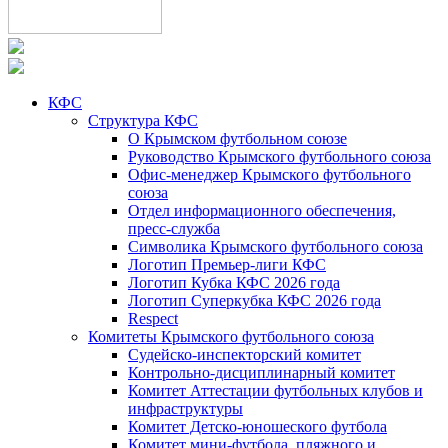
КФС
Структура КФС
О Крымском футбольном союзе
Руководство Крымского футбольного союза
Офис-менеджер Крымского футбольного
союза
Отдел информационного обеспечения,
пресс-служба
Символика Крымского футбольного союза
Логотип Премьер-лиги КФС
Логотип Кубка КФС 2026 года
Логотип Суперкубка КФС 2026 года
Respect
Комитеты Крымского футбольного союза
Судейско-инспекторский комитет
Контрольно-дисциплинарный комитет
Комитет Аттестации футбольных клубов и
инфраструктуры
Комитет Детско-юношеского футбола
Комитет мини-футбола, пляжного и