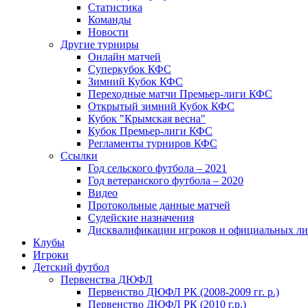
Статистика
Команды
Новости
Другие турниры
Онлайн матчей
Суперкубок КФС
Зимний Кубок КФС
Переходные матчи Премьер-лиги КФС
Открытый зимний Кубок КФС
Кубок "Крымская весна"
Кубок Премьер-лиги КФС
Регламенты турниров КФС
Ссылки
Год сельского футбола – 2021
Год ветеранского футбола – 2020
Видео
Протокольные данные матчей
Судейские назначения
Дисквалификации игроков и официальных ли
Клубы
Игроки
Детский футбол
Первенства ДЮФЛ
Первенство ДЮФЛ РК (2008-2009 гг. р.)
Первенство ДЮФЛ РК (2010 г.р.)