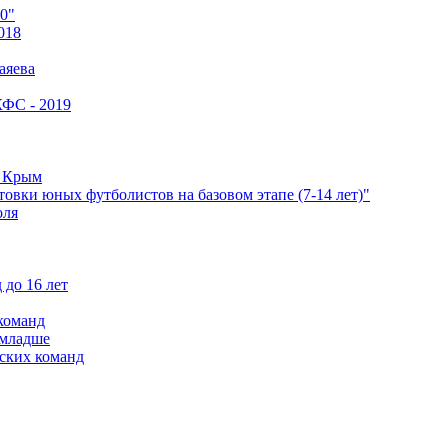
0"
018
аяева
КФС - 2019
е Крым
овки юных футболистов на базовом этапе (7-14 лет)"
оля
 до 16 лет
команд
 младше
ских команд