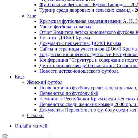
Футбольный фестиваль "Кубок Тавриды – 202
Турнир среди дворовых и сельских команд - 2
Еще
Крымская футбольная академия имени А. Н. З
Уроки футбола в школах
Отчет Комитета детско-юношеского футбола 
Логотип ДЮФЛ Крыма
Документы первенства ДЮФЛ Крыма
Сайты и страницы участников ДЮФЛ Крыма
Год детско-юношеского футбола в Республик
Конференция "Структура и содержание подгот
Детско-юношеская футбольная лига Севастоп
Новости детско-юношеского футбола
Еще
Женский футбол
Первенство по футболу среди женских команд
Первенство по футболу 8х8
Чемпионат Республики Крым среди женских 
Первенство среди женских команд 2000 г.р. и
Документы Первенства по футболу среди жен
Ссылки
Онлайн матчей