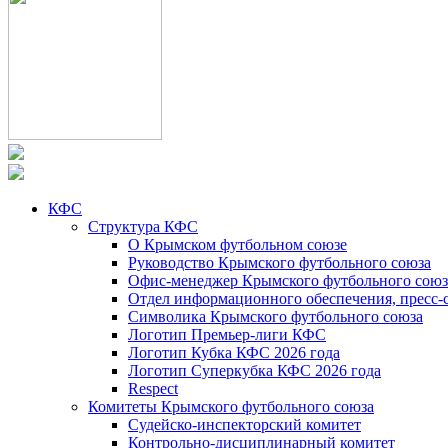
КФС
Структура КФС
О Крымском футбольном союзе
Руководство Крымского футбольного союза
Офис-менеджер Крымского футбольного союз
Отдел информационного обеспечения, пресс-
Символика Крымского футбольного союза
Логотип Премьер-лиги КФС
Логотип Кубка КФС 2026 года
Логотип Суперкубка КФС 2026 года
Respect
Комитеты Крымского футбольного союза
Судейско-инспекторский комитет
Контрольно-дисциплинарный комитет