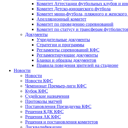
Комитет Аттестации футбольных клубов и и
Комитет Детско-юношеского футбола
Комитет мини-футбола, пляжного и женского
Апелляционный комитет
Комитет по проведению соревнований
Комитет по статусу и трансферам футболисто
Документы
Учредительные документы
Стратегии и программы
Регламенты соревнований КФС
Регламентирующие документы
Бланки и образцы документов
Правила поведения зрителей на стадионе
Новости
Новости
Новости КФС
Чемпионат Премьер-лиги КФС
Кубок КФС
Судейские назначения
Протоколы матчей
Постановления Президиума КФС
Решения КДК КФС
Решения АК КФС
Решения и постановления комитетов
Дисквалификации