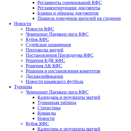
Регламенты соревнований КФС
Регламентирующие документы
Бланки и образцы документов
Правила поведения зрителей на стадионе
Новости
Новости КФС
Чемпионат Премьер-лиги КФС
Кубок КФС
Судейские назначения
Протоколы матчей
Постановления Президиума КФС
Решения КДК КФС
Решения АК КФС
Решения и постановления комитетов
Дисквалификации
Новости крымского футбола
Турниры
Чемпионат Премьер-лиги КФС
Календарь и результаты матчей
Турнирная таблица
Статистика
Команды
Новости
Кубок КФС
Календарь и результаты матчей