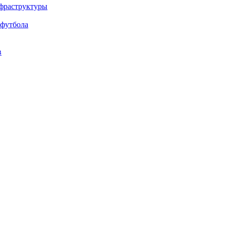
нфраструктуры
 футбола
в