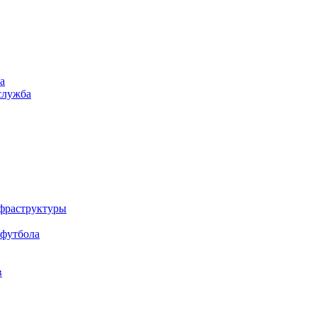
а
служба
нфраструктуры
 футбола
в