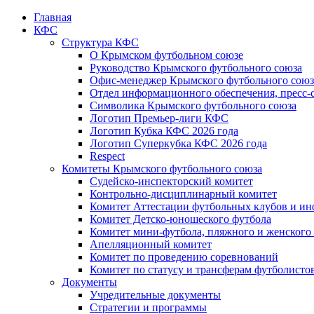
Главная
КФС
Структура КФС
О Крымском футбольном союзе
Руководство Крымского футбольного союза
Офис-менеджер Крымского футбольного союз
Отдел информационного обеспечения, пресс-
Символика Крымского футбольного союза
Логотип Премьер-лиги КФС
Логотип Кубка КФС 2026 года
Логотип Суперкубка КФС 2026 года
Respect
Комитеты Крымского футбольного союза
Судейско-инспекторский комитет
Контрольно-дисциплинарный комитет
Комитет Аттестации футбольных клубов и и
Комитет Детско-юношеского футбола
Комитет мини-футбола, пляжного и женского
Апелляционный комитет
Комитет по проведению соревнований
Комитет по статусу и трансферам футболисто
Документы
Учредительные документы
Стратегии и программы