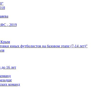
0"
018
аяева
КФС - 2019
е Крым
овки юных футболистов на базовом этапе (7-14 лет)"
оля
 до 16 лет
команд
 младше
ских команд