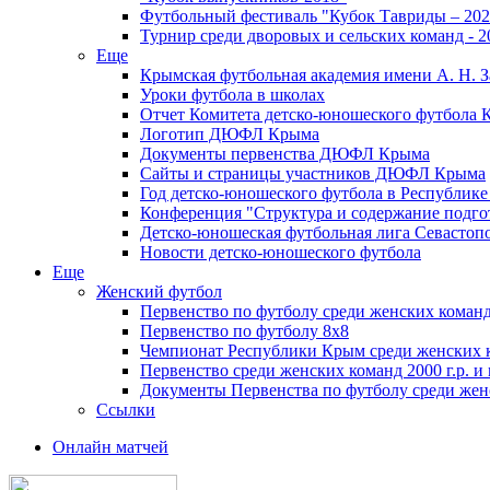
Футбольный фестиваль "Кубок Тавриды – 202
Турнир среди дворовых и сельских команд - 2
Еще
Крымская футбольная академия имени А. Н. З
Уроки футбола в школах
Отчет Комитета детско-юношеского футбола 
Логотип ДЮФЛ Крыма
Документы первенства ДЮФЛ Крыма
Сайты и страницы участников ДЮФЛ Крыма
Год детско-юношеского футбола в Республик
Конференция "Структура и содержание подгот
Детско-юношеская футбольная лига Севастоп
Новости детско-юношеского футбола
Еще
Женский футбол
Первенство по футболу среди женских команд
Первенство по футболу 8х8
Чемпионат Республики Крым среди женских 
Первенство среди женских команд 2000 г.р. и
Документы Первенства по футболу среди жен
Ссылки
Онлайн матчей