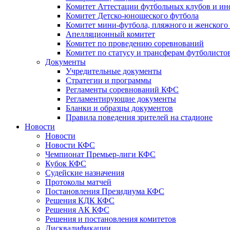
Комитет Аттестации футбольных клубов и и
Комитет Детско-юношеского футбола
Комитет мини-футбола, пляжного и женского
Апелляционный комитет
Комитет по проведению соревнований
Комитет по статусу и трансферам футболисто
Документы
Учредительные документы
Стратегии и программы
Регламенты соревнований КФС
Регламентирующие документы
Бланки и образцы документов
Правила поведения зрителей на стадионе
Новости
Новости
Новости КФС
Чемпионат Премьер-лиги КФС
Кубок КФС
Судейские назначения
Протоколы матчей
Постановления Президиума КФС
Решения КДК КФС
Решения АК КФС
Решения и постановления комитетов
Дисквалификации