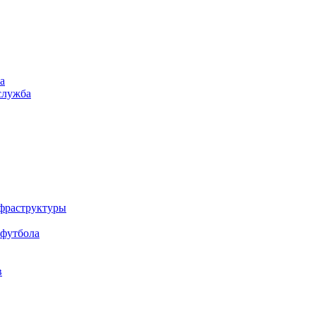
а
служба
нфраструктуры
 футбола
в