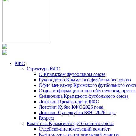
КФС
Структура КФС
О Крымском футбольном союзе
Руководство Крымского футбольного союза
Офис-менеджер Крымского футбольного союз
Отдел информационного обеспечения, пресс-
Символика Крымского футбольного союза
Логотип Премьер-лиги КФС
Логотип Кубка КФС 2026 года
Логотип Суперкубка КФС 2026 года
Respect
Комитеты Крымского футбольного союза
Судейско-инспекторский комитет
Контрольно-дисциплинарный комитет