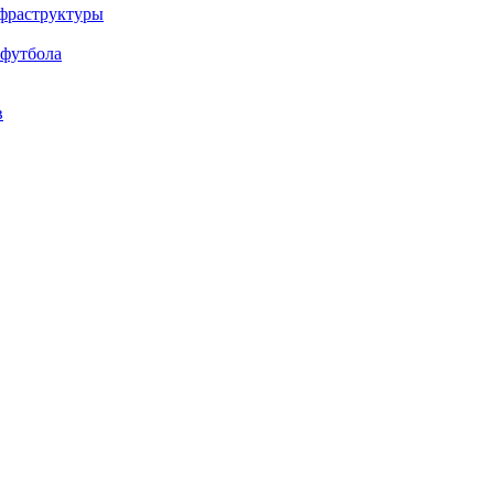
нфраструктуры
 футбола
в