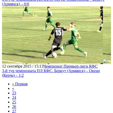
(Армянск) – 0:0
12 сентября 2015 / 15:13
Чемпионат Премьер-лиги КФС
3-й тур чемпионата ПЛ КФС. Беркут (Армянск) – Океан
(Керчь) – 1:2
« Первая
«
23
24
25
26
27