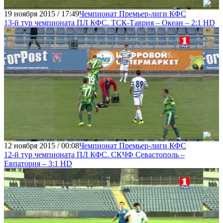
19 ноября 2015 / 17:49
Чемпионат Премьер-лиги КФС
13-й тур чемпионата ПЛ КФС. ТСК-Таврия – Океан – 2:1 HD
12 ноября 2015 / 00:08
Чемпионат Премьер-лиги КФС
12-й тур чемпионата ПЛ КФС. СКЧФ Севастополь –
Евпатория – 3:1 HD