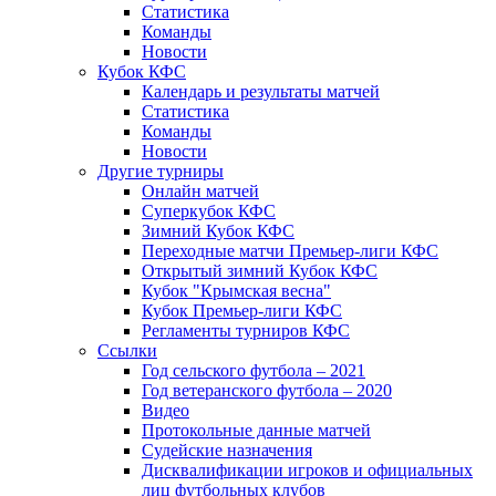
Статистика
Команды
Новости
Кубок КФС
Календарь и результаты матчей
Статистика
Команды
Новости
Другие турниры
Онлайн матчей
Суперкубок КФС
Зимний Кубок КФС
Переходные матчи Премьер-лиги КФС
Открытый зимний Кубок КФС
Кубок "Крымская весна"
Кубок Премьер-лиги КФС
Регламенты турниров КФС
Ссылки
Год сельского футбола – 2021
Год ветеранского футбола – 2020
Видео
Протокольные данные матчей
Судейские назначения
Дисквалификации игроков и официальных
лиц футбольных клубов