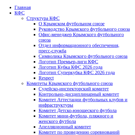
Главная
КФС
Структура КФС
О Крымском футбольном союзе
Руководство Крымского футбольного союза
Офис-менеджер Крымского футбольного
союза
Отдел информационного обеспечения,
пресс-служба
Символика Крымского футбольного союза
Логотип Премьер-лиги КФС
Логотип Кубка КФС 2026 года
Логотип Суперкубка КФС 2026 года
Respect
Комитеты Крымского футбольного союза
Судейско-инспекторский комитет
Контрольно-дисциплинарный комитет
Комитет Аттестации футбольных клубов и
инфраструктуры
Комитет Детско-юношеского футбола
Комитет мини-футбола, пляжного и
женского футбола
Апелляционный комитет
Комитет по проведению соревнований