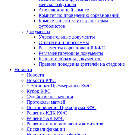
женского футбола
Апелляционный комитет
Комитет по проведению соревнований
Комитет по статусу и трансферам
футболистов
Документы
Учредительные документы
Стратегии и программы
Регламенты соревнований КФС
Регламентирующие документы
Бланки и образцы документов
Правила поведения зрителей на стадионе
Новости
Новости
Новости КФС
Чемпионат Премьер-лиги КФС
Кубок КФС
Судейские назначения
Протоколы матчей
Постановления Президиума КФС
Решения КДК КФС
Решения АК КФС
Решения и постановления комитетов
Дисквалификации
Новости крымского футбола