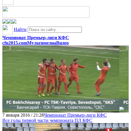
Найти
Чемпионат Премьер-лиги КФС
cfu2015.com
Мультимедиа
Видео
7 января 2016 / 21:28
Чемпионат Премьер-лиги КФС
Все голы первой части чемпионата ПЛ КФС