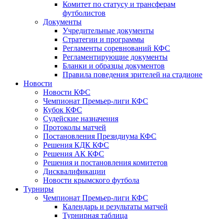
Комитет по статусу и трансферам
футболистов
Документы
Учредительные документы
Стратегии и программы
Регламенты соревнований КФС
Регламентирующие документы
Бланки и образцы документов
Правила поведения зрителей на стадионе
Новости
Новости КФС
Чемпионат Премьер-лиги КФС
Кубок КФС
Судейские назначения
Протоколы матчей
Постановления Президиума КФС
Решения КДК КФС
Решения АК КФС
Решения и постановления комитетов
Дисквалификации
Новости крымского футбола
Турниры
Чемпионат Премьер-лиги КФС
Календарь и результаты матчей
Турнирная таблица