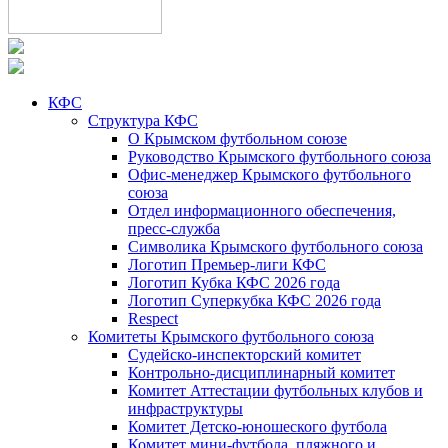
КФС
Структура КФС
О Крымском футбольном союзе
Руководство Крымского футбольного союза
Офис-менеджер Крымского футбольного
союза
Отдел информационного обеспечения,
пресс-служба
Символика Крымского футбольного союза
Логотип Премьер-лиги КФС
Логотип Кубка КФС 2026 года
Логотип Суперкубка КФС 2026 года
Respect
Комитеты Крымского футбольного союза
Судейско-инспекторский комитет
Контрольно-дисциплинарный комитет
Комитет Аттестации футбольных клубов и
инфраструктуры
Комитет Детско-юношеского футбола
Комитет мини-футбола, пляжного и