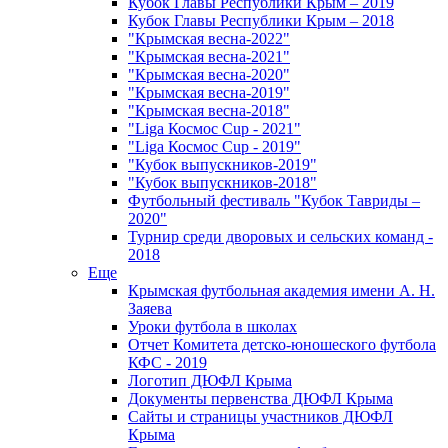
Кубок Главы Республики Крым – 2019
Кубок Главы Республики Крым – 2018
"Крымская весна-2022"
"Крымская весна-2021"
"Крымская весна-2020"
"Крымская весна-2019"
"Крымская весна-2018"
"Liga Космос Cup - 2021"
"Liga Космос Cup - 2019"
"Кубок выпускников-2019"
"Кубок выпускников-2018"
Футбольный фестиваль "Кубок Тавриды –
2020"
Турнир среди дворовых и сельских команд -
2018
Еще
Крымская футбольная академия имени А. Н.
Заяева
Уроки футбола в школах
Отчет Комитета детско-юношеского футбола
КФС - 2019
Логотип ДЮФЛ Крыма
Документы первенства ДЮФЛ Крыма
Сайты и страницы участников ДЮФЛ
Крыма