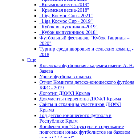
"Крымская весна-2019"
"Крымская весна-2018"
"Liga Космос Cup - 2021"
"Liga Космос Cup - 2019"
"Кубок выпускников-2019"
"Кубок выпускников-2018"
Футбольный фестиваль "Кубок Тавриды –
2020"
Турнир среди дворовых и сельских команд -
2018
Еще
Крымская футбольная академия имени А. Н.
Заяева
Уроки футбола в школах
Отчет Комитета детско-юношеского футбола
КФС - 2019
Логотип ДЮФЛ Крыма
Документы первенства ДЮФЛ Крыма
Сайты и страницы участников ДЮФЛ
Крыма
Год детско-юношеского футбола в
Республике Крым
Конференция "Структура и содержание
подготовки юных футболистов на базовом
этапе (7-14 лет)"