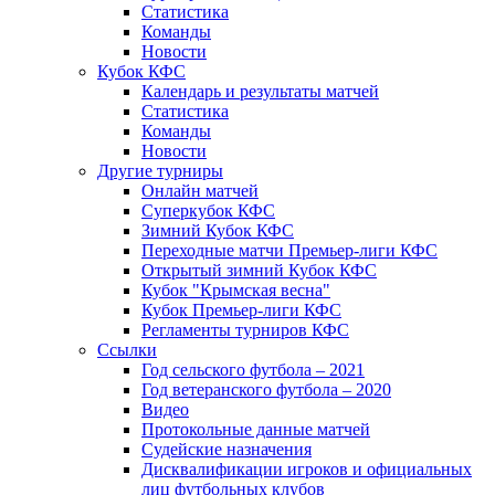
Статистика
Команды
Новости
Кубок КФС
Календарь и результаты матчей
Статистика
Команды
Новости
Другие турниры
Онлайн матчей
Суперкубок КФС
Зимний Кубок КФС
Переходные матчи Премьер-лиги КФС
Открытый зимний Кубок КФС
Кубок "Крымская весна"
Кубок Премьер-лиги КФС
Регламенты турниров КФС
Ссылки
Год сельского футбола – 2021
Год ветеранского футбола – 2020
Видео
Протокольные данные матчей
Судейские назначения
Дисквалификации игроков и официальных
лиц футбольных клубов