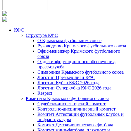
КФС
Структура КФС
О Крымском футбольном союзе
Руководство Крымского футбольного союза
Офис-менеджер Крымского футбольного
союза
Отдел информационного обеспечения,
пресс-служба
Символика Крымского футбольного союза
Логотип Премьер-лиги КФС
Логотип Кубка КФС 2026 года
Логотип Суперкубка КФС 2026 года
Respect
Комитеты Крымского футбольного союза
Судейско-инспекторский комитет
Контрольно-дисциплинарный комитет
Комитет Аттестации футбольных клубов и
инфраструктуры
Комитет Детско-юношеского футбола
Комитет мини-футбола, пляжного и