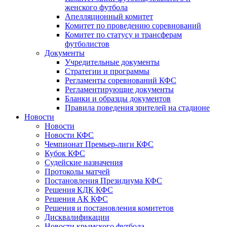
женского футбола
Апелляционный комитет
Комитет по проведению соревнований
Комитет по статусу и трансферам
футболистов
Документы
Учредительные документы
Стратегии и программы
Регламенты соревнований КФС
Регламентирующие документы
Бланки и образцы документов
Правила поведения зрителей на стадионе
Новости
Новости
Новости КФС
Чемпионат Премьер-лиги КФС
Кубок КФС
Судейские назначения
Протоколы матчей
Постановления Президиума КФС
Решения КДК КФС
Решения АК КФС
Решения и постановления комитетов
Дисквалификации
Новости крымского футбола