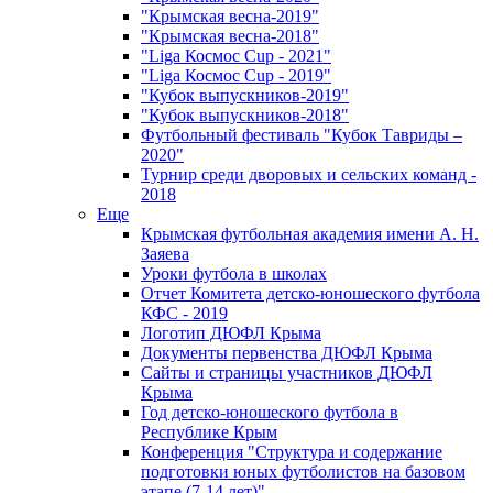
"Крымская весна-2019"
"Крымская весна-2018"
"Liga Космос Cup - 2021"
"Liga Космос Cup - 2019"
"Кубок выпускников-2019"
"Кубок выпускников-2018"
Футбольный фестиваль "Кубок Тавриды –
2020"
Турнир среди дворовых и сельских команд -
2018
Еще
Крымская футбольная академия имени А. Н.
Заяева
Уроки футбола в школах
Отчет Комитета детско-юношеского футбола
КФС - 2019
Логотип ДЮФЛ Крыма
Документы первенства ДЮФЛ Крыма
Сайты и страницы участников ДЮФЛ
Крыма
Год детско-юношеского футбола в
Республике Крым
Конференция "Структура и содержание
подготовки юных футболистов на базовом
этапе (7-14 лет)"