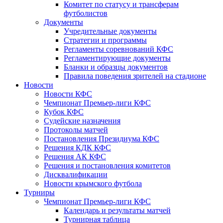
Комитет по статусу и трансферам
футболистов
Документы
Учредительные документы
Стратегии и программы
Регламенты соревнований КФС
Регламентирующие документы
Бланки и образцы документов
Правила поведения зрителей на стадионе
Новости
Новости КФС
Чемпионат Премьер-лиги КФС
Кубок КФС
Судейские назначения
Протоколы матчей
Постановления Президиума КФС
Решения КДК КФС
Решения АК КФС
Решения и постановления комитетов
Дисквалификации
Новости крымского футбола
Турниры
Чемпионат Премьер-лиги КФС
Календарь и результаты матчей
Турнирная таблица