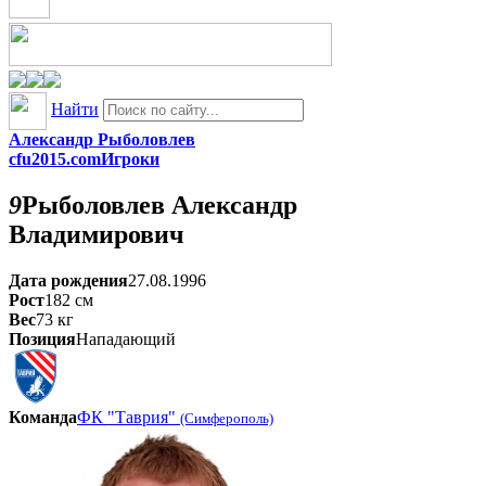
Найти
Александр Рыболовлев
cfu2015.com
Игроки
9
Рыболовлев
Александр
Владимирович
Дата рождения
27.08.1996
Рост
182
см
Вес
73
кг
Позиция
Нападающий
Команда
ФК "Таврия"
(Симферополь)