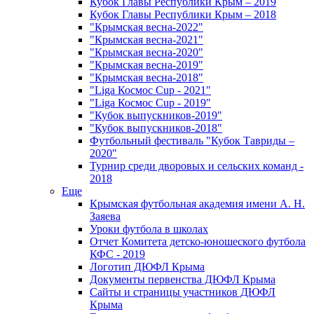
Кубок Главы Республики Крым – 2019
Кубок Главы Республики Крым – 2018
"Крымская весна-2022"
"Крымская весна-2021"
"Крымская весна-2020"
"Крымская весна-2019"
"Крымская весна-2018"
"Liga Космос Cup - 2021"
"Liga Космос Cup - 2019"
"Кубок выпускников-2019"
"Кубок выпускников-2018"
Футбольный фестиваль "Кубок Тавриды –
2020"
Турнир среди дворовых и сельских команд -
2018
Еще
Крымская футбольная академия имени А. Н.
Заяева
Уроки футбола в школах
Отчет Комитета детско-юношеского футбола
КФС - 2019
Логотип ДЮФЛ Крыма
Документы первенства ДЮФЛ Крыма
Сайты и страницы участников ДЮФЛ
Крыма