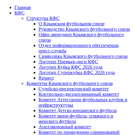
Главная
КФС
Структура КФС
О Крымском футбольном союзе
Руководство Крымского футбольного союза
Офис-менеджер Крымского футбольного
союза
Отдел информационного обеспечения,
пресс-служба
Символика Крымского футбольного союза
Логотип Премьер-лиги КФС
Логотип Кубка КФС 2026 года
Логотип Суперкубка КФС 2026 года
Respect
Комитеты Крымского футбольного союза
Судейско-инспекторский комитет
Контрольно-дисциплинарный комитет
Комитет Аттестации футбольных клубов и
инфраструктуры
Комитет Детско-юношеского футбола
Комитет мини-футбола, пляжного и
женского футбола
Апелляционный комитет
Комитет по проведению соревнований