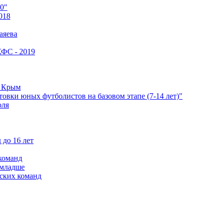
0"
018
аяева
КФС - 2019
е Крым
овки юных футболистов на базовом этапе (7-14 лет)"
оля
 до 16 лет
команд
 младше
ских команд