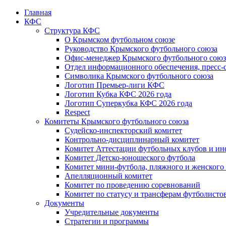
Главная
КФС
Структура КФС
О Крымском футбольном союзе
Руководство Крымского футбольного союза
Офис-менеджер Крымского футбольного союз
Отдел информационного обеспечения, пресс-
Символика Крымского футбольного союза
Логотип Премьер-лиги КФС
Логотип Кубка КФС 2026 года
Логотип Суперкубка КФС 2026 года
Respect
Комитеты Крымского футбольного союза
Судейско-инспекторский комитет
Контрольно-дисциплинарный комитет
Комитет Аттестации футбольных клубов и и
Комитет Детско-юношеского футбола
Комитет мини-футбола, пляжного и женского
Апелляционный комитет
Комитет по проведению соревнований
Комитет по статусу и трансферам футболисто
Документы
Учредительные документы
Стратегии и программы