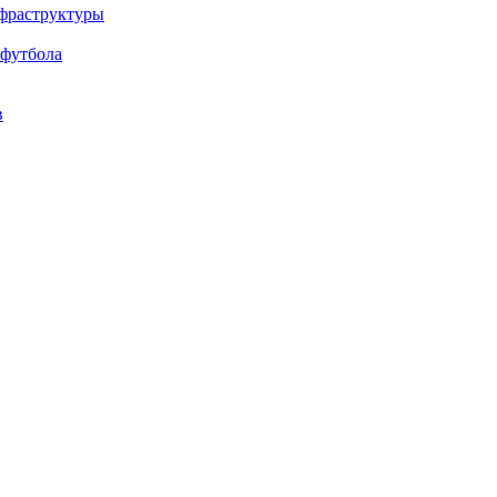
нфраструктуры
 футбола
в