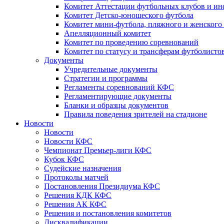
Комитет Аттестации футбольных клубов и и
Комитет Детско-юношеского футбола
Комитет мини-футбола, пляжного и женского
Апелляционный комитет
Комитет по проведению соревнований
Комитет по статусу и трансферам футболисто
Документы
Учредительные документы
Стратегии и программы
Регламенты соревнований КФС
Регламентирующие документы
Бланки и образцы документов
Правила поведения зрителей на стадионе
Новости
Новости
Новости КФС
Чемпионат Премьер-лиги КФС
Кубок КФС
Судейские назначения
Протоколы матчей
Постановления Президиума КФС
Решения КДК КФС
Решения АК КФС
Решения и постановления комитетов
Дисквалификации