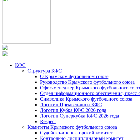
КФС
Структура КФС
О Крымском футбольном союзе
Руководство Крымского футбольного союза
Офис-менеджер Крымского футбольного союз
Отдел информационного обеспечения, пресс-
Символика Крымского футбольного союза
Логотип Премьер-лиги КФС
Логотип Кубка КФС 2026 года
Логотип Суперкубка КФС 2026 года
Respect
Комитеты Крымского футбольного союза
Судейско-инспекторский комитет
Контрольно-дисциплинарный комитет