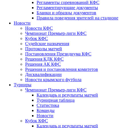
Регламенты соревнований КФС
Регламентирующие документы
Бланки и образцы документов
Правила поведения зрителей на стадионе
Новости
Новости КФС
Чемпионат Премьер-лиги КФС
Кубок КФС
Судейские назначения
Протоколы матчей
Постановления Президиума КФС
Решения КДК КФС
Решения АК КФС
Решения и постановления комитетов
Дисквалификации
Новости крымского футбола
Турниры
Чемпионат Премьер-лиги КФС
Календарь и результаты матчей
Турнирная таблица
Статистика
Команды
Новости
Кубок КФС
Календарь и результаты матчей