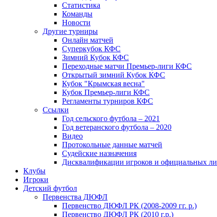
Статистика
Команды
Новости
Другие турниры
Онлайн матчей
Суперкубок КФС
Зимний Кубок КФС
Переходные матчи Премьер-лиги КФС
Открытый зимний Кубок КФС
Кубок "Крымская весна"
Кубок Премьер-лиги КФС
Регламенты турниров КФС
Ссылки
Год сельского футбола – 2021
Год ветеранского футбола – 2020
Видео
Протокольные данные матчей
Судейские назначения
Дисквалификации игроков и официальных ли
Клубы
Игроки
Детский футбол
Первенства ДЮФЛ
Первенство ДЮФЛ РК (2008-2009 гг. р.)
Первенство ДЮФЛ РК (2010 г.р.)