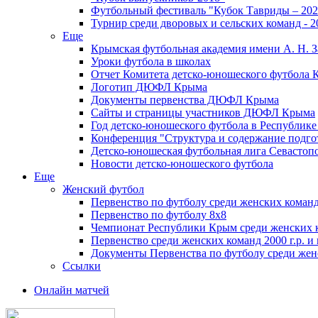
Футбольный фестиваль "Кубок Тавриды – 202
Турнир среди дворовых и сельских команд - 2
Еще
Крымская футбольная академия имени А. Н. З
Уроки футбола в школах
Отчет Комитета детско-юношеского футбола 
Логотип ДЮФЛ Крыма
Документы первенства ДЮФЛ Крыма
Сайты и страницы участников ДЮФЛ Крыма
Год детско-юношеского футбола в Республик
Конференция "Структура и содержание подгот
Детско-юношеская футбольная лига Севастоп
Новости детско-юношеского футбола
Еще
Женский футбол
Первенство по футболу среди женских команд
Первенство по футболу 8х8
Чемпионат Республики Крым среди женских 
Первенство среди женских команд 2000 г.р. и
Документы Первенства по футболу среди жен
Ссылки
Онлайн матчей