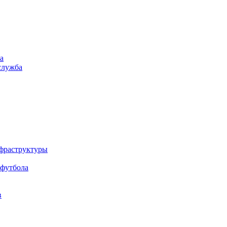
а
служба
нфраструктуры
 футбола
в