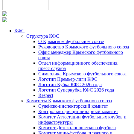
КФС
Структура КФС
О Крымском футбольном союзе
Руководство Крымского футбольного союза
Офис-менеджер Крымского футбольного
союза
Отдел информационного обеспечения,
пресс-служба
Символика Крымского футбольного союза
Логотип Премьер-лиги КФС
Логотип Кубка КФС 2026 года
Логотип Суперкубка КФС 2026 года
Respect
Комитеты Крымского футбольного союза
Судейско-инспекторский комитет
Контрольно-дисциплинарный комитет
Комитет Аттестации футбольных клубов и
инфраструктуры
Комитет Детско-юношеского футбола
Комитет мини-футбола, пляжного и