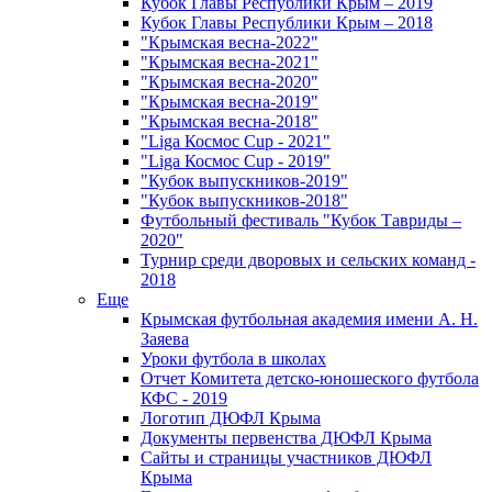
Кубок Главы Республики Крым – 2019
Кубок Главы Республики Крым – 2018
"Крымская весна-2022"
"Крымская весна-2021"
"Крымская весна-2020"
"Крымская весна-2019"
"Крымская весна-2018"
"Liga Космос Cup - 2021"
"Liga Космос Cup - 2019"
"Кубок выпускников-2019"
"Кубок выпускников-2018"
Футбольный фестиваль "Кубок Тавриды –
2020"
Турнир среди дворовых и сельских команд -
2018
Еще
Крымская футбольная академия имени А. Н.
Заяева
Уроки футбола в школах
Отчет Комитета детско-юношеского футбола
КФС - 2019
Логотип ДЮФЛ Крыма
Документы первенства ДЮФЛ Крыма
Сайты и страницы участников ДЮФЛ
Крыма