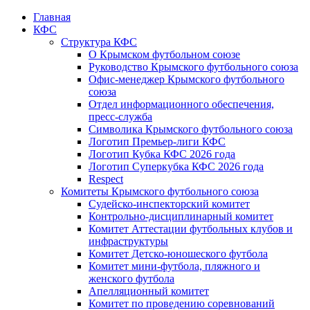
Главная
КФС
Структура КФС
О Крымском футбольном союзе
Руководство Крымского футбольного союза
Офис-менеджер Крымского футбольного
союза
Отдел информационного обеспечения,
пресс-служба
Символика Крымского футбольного союза
Логотип Премьер-лиги КФС
Логотип Кубка КФС 2026 года
Логотип Суперкубка КФС 2026 года
Respect
Комитеты Крымского футбольного союза
Судейско-инспекторский комитет
Контрольно-дисциплинарный комитет
Комитет Аттестации футбольных клубов и
инфраструктуры
Комитет Детско-юношеского футбола
Комитет мини-футбола, пляжного и
женского футбола
Апелляционный комитет
Комитет по проведению соревнований