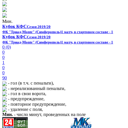
Мин.
Кубок КФС
Сезон 2019/20
ФК "Триад-Monte" (Симферополь)
1 матч, в стартовом составе - 1
Кубок КФС
Сезон 2019/20
ФК "Триад-Monte" (Симферополь)
1 матч, в стартовом составе - 1
0 (0)
0
0
1
0
0
90
- гол (в т.ч. с пенальти),
- нереализованный пенальти,
- гол в свои ворота,
- предупреждение,
- повторное предупреждение,
- удаление с поля,
Мин.
- число минут, проведенных на поле