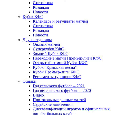
Статистика
Команды
Новости
Кубок КФС
Календарь и результаты матчей
Статистика
Команды
Новости
Другие турниры
Онлайн матчей
Суперкубок КФС
Зимний Кубок КФС
Переходные матчи Премьер-лиги КФС
Открытый зимний Кубок КФС
Кубок "Крымская весна"
Кубок Премьер-лиги КФС
Регламенты турниров КФС
Ссылки
Год сельского футбола – 2021
Год ветеранского футбола – 2020
Видео
Протокольные данные матчей
Судейские назначения
Дисквалификации игроков и официальных
лиц футбольных клубов