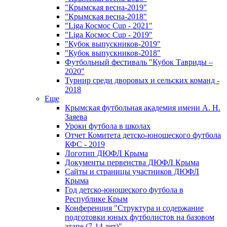
"Крымская весна-2019"
"Крымская весна-2018"
"Liga Космос Cup - 2021"
"Liga Космос Cup - 2019"
"Кубок выпускников-2019"
"Кубок выпускников-2018"
Футбольный фестиваль "Кубок Тавриды –
2020"
Турнир среди дворовых и сельских команд -
2018
Еще
Крымская футбольная академия имени А. Н.
Заяева
Уроки футбола в школах
Отчет Комитета детско-юношеского футбола
КФС - 2019
Логотип ДЮФЛ Крыма
Документы первенства ДЮФЛ Крыма
Сайты и страницы участников ДЮФЛ
Крыма
Год детско-юношеского футбола в
Республике Крым
Конференция "Структура и содержание
подготовки юных футболистов на базовом
этапе (7-14 лет)"