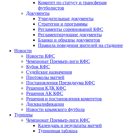
Комитет по статусу и трансферам
футболистов
Документы
Учредительные документы
Стратегии и программы
Регламенты соревнований КФС
Регламентирующие документы
Бланки и образцы документов
Правила поведения зрителей на стадионе
Новости
Новости КФС
Чемпионат Премьер-лиги КФС
Кубок КФС
Судейские назначения
Протоколы матчей
Постановления Президиума КФС
Решения КДК КФС
Решения АК КФС
Решения и постановления комитетов
Дисквалификации
Новости крымского футбола
Турниры
Чемпионат Премьер-лиги КФС
Календарь и результаты матчей
Турнирная таблица