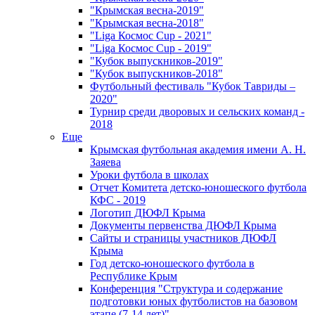
"Крымская весна-2019"
"Крымская весна-2018"
"Liga Космос Cup - 2021"
"Liga Космос Cup - 2019"
"Кубок выпускников-2019"
"Кубок выпускников-2018"
Футбольный фестиваль "Кубок Тавриды –
2020"
Турнир среди дворовых и сельских команд -
2018
Еще
Крымская футбольная академия имени А. Н.
Заяева
Уроки футбола в школах
Отчет Комитета детско-юношеского футбола
КФС - 2019
Логотип ДЮФЛ Крыма
Документы первенства ДЮФЛ Крыма
Сайты и страницы участников ДЮФЛ
Крыма
Год детско-юношеского футбола в
Республике Крым
Конференция "Структура и содержание
подготовки юных футболистов на базовом
этапе (7-14 лет)"