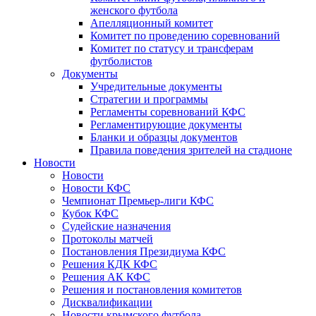
женского футбола
Апелляционный комитет
Комитет по проведению соревнований
Комитет по статусу и трансферам
футболистов
Документы
Учредительные документы
Стратегии и программы
Регламенты соревнований КФС
Регламентирующие документы
Бланки и образцы документов
Правила поведения зрителей на стадионе
Новости
Новости
Новости КФС
Чемпионат Премьер-лиги КФС
Кубок КФС
Судейские назначения
Протоколы матчей
Постановления Президиума КФС
Решения КДК КФС
Решения АК КФС
Решения и постановления комитетов
Дисквалификации
Новости крымского футбола