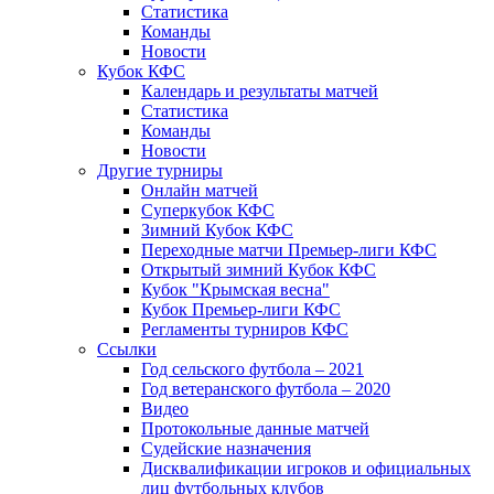
Статистика
Команды
Новости
Кубок КФС
Календарь и результаты матчей
Статистика
Команды
Новости
Другие турниры
Онлайн матчей
Суперкубок КФС
Зимний Кубок КФС
Переходные матчи Премьер-лиги КФС
Открытый зимний Кубок КФС
Кубок "Крымская весна"
Кубок Премьер-лиги КФС
Регламенты турниров КФС
Ссылки
Год сельского футбола – 2021
Год ветеранского футбола – 2020
Видео
Протокольные данные матчей
Судейские назначения
Дисквалификации игроков и официальных
лиц футбольных клубов