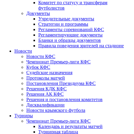
Комитет по статусу и трансферам
футболистов
Документы
Учредительные документы
Стратегии и программы
Регламенты соревнований КФС
Регламентирующие документы
Бланки и образцы документов
Правила поведения зрителей на стадионе
Новости
Новости КФС
Чемпионат Премьер-лиги КФС
Кубок КФС
Судейские назначения
Протоколы матчей
Постановления Президиума КФС
Решения КДК КФС
Решения АК КФС
Решения и постановления комитетов
Дисквалификации
Новости крымского футбола
Турниры
Чемпионат Премьер-лиги КФС
Календарь и результаты матчей
Турнирная таблица