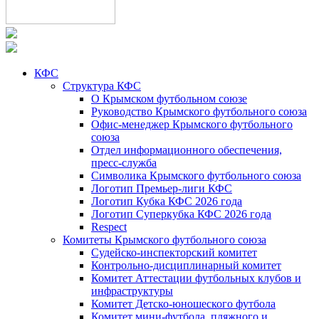
КФС
Структура КФС
О Крымском футбольном союзе
Руководство Крымского футбольного союза
Офис-менеджер Крымского футбольного
союза
Отдел информационного обеспечения,
пресс-служба
Символика Крымского футбольного союза
Логотип Премьер-лиги КФС
Логотип Кубка КФС 2026 года
Логотип Суперкубка КФС 2026 года
Respect
Комитеты Крымского футбольного союза
Судейско-инспекторский комитет
Контрольно-дисциплинарный комитет
Комитет Аттестации футбольных клубов и
инфраструктуры
Комитет Детско-юношеского футбола
Комитет мини-футбола, пляжного и