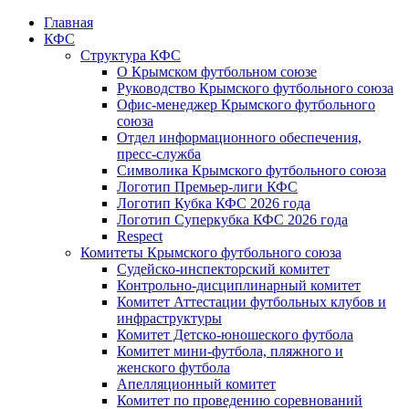
Главная
КФС
Структура КФС
О Крымском футбольном союзе
Руководство Крымского футбольного союза
Офис-менеджер Крымского футбольного
союза
Отдел информационного обеспечения,
пресс-служба
Символика Крымского футбольного союза
Логотип Премьер-лиги КФС
Логотип Кубка КФС 2026 года
Логотип Суперкубка КФС 2026 года
Respect
Комитеты Крымского футбольного союза
Судейско-инспекторский комитет
Контрольно-дисциплинарный комитет
Комитет Аттестации футбольных клубов и
инфраструктуры
Комитет Детско-юношеского футбола
Комитет мини-футбола, пляжного и
женского футбола
Апелляционный комитет
Комитет по проведению соревнований