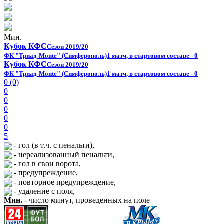
Мин.
Кубок КФС
Сезон 2019/20
ФК "Триад-Monte" (Симферополь)
1 матч, в стартовом составе - 0
Кубок КФС
Сезон 2019/20
ФК "Триад-Monte" (Симферополь)
1 матч, в стартовом составе - 0
0 (0)
0
0
0
0
0
5
- гол (в т.ч. с пенальти),
- нереализованный пенальти,
- гол в свои ворота,
- предупреждение,
- повторное предупреждение,
- удаление с поля,
Мин.
- число минут, проведенных на поле