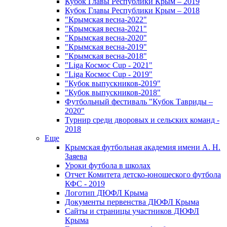
Кубок Главы Республики Крым – 2019
Кубок Главы Республики Крым – 2018
"Крымская весна-2022"
"Крымская весна-2021"
"Крымская весна-2020"
"Крымская весна-2019"
"Крымская весна-2018"
"Liga Космос Cup - 2021"
"Liga Космос Cup - 2019"
"Кубок выпускников-2019"
"Кубок выпускников-2018"
Футбольный фестиваль "Кубок Тавриды –
2020"
Турнир среди дворовых и сельских команд -
2018
Еще
Крымская футбольная академия имени А. Н.
Заяева
Уроки футбола в школах
Отчет Комитета детско-юношеского футбола
КФС - 2019
Логотип ДЮФЛ Крыма
Документы первенства ДЮФЛ Крыма
Сайты и страницы участников ДЮФЛ
Крыма