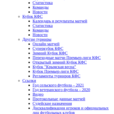
Статистика
Команды
Новости
Кубок КФС
Календарь и результаты матчей
Статистика
Команды
Новости
Другие турниры
Онлайн матчей
Суперкубок КФС
Зимний Кубок КФС
Переходные матчи Премьер-лиги КФС
Открытый зимний Кубок КФС
Кубок "Крымская весна"
Кубок Премьер-лиги КФС
Регламенты турниров КФС
Ссылки
Год сельского футбола – 2021
Год ветеранского футбола – 2020
Видео
Протокольные данные матчей
Судейские назначения
Дисквалификации игроков и официальных
лиц футбольных клубов