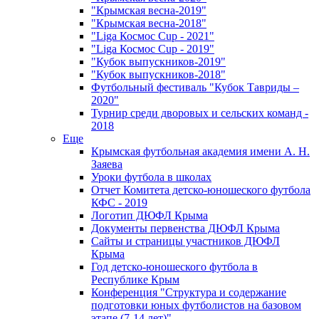
"Крымская весна-2019"
"Крымская весна-2018"
"Liga Космос Cup - 2021"
"Liga Космос Cup - 2019"
"Кубок выпускников-2019"
"Кубок выпускников-2018"
Футбольный фестиваль "Кубок Тавриды –
2020"
Турнир среди дворовых и сельских команд -
2018
Еще
Крымская футбольная академия имени А. Н.
Заяева
Уроки футбола в школах
Отчет Комитета детско-юношеского футбола
КФС - 2019
Логотип ДЮФЛ Крыма
Документы первенства ДЮФЛ Крыма
Сайты и страницы участников ДЮФЛ
Крыма
Год детско-юношеского футбола в
Республике Крым
Конференция "Структура и содержание
подготовки юных футболистов на базовом
этапе (7-14 лет)"