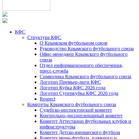
КФС
Структура КФС
О Крымском футбольном союзе
Руководство Крымского футбольного союза
Офис-менеджер Крымского футбольного
союза
Отдел информационного обеспечения,
пресс-служба
Символика Крымского футбольного союза
Логотип Премьер-лиги КФС
Логотип Кубка КФС 2026 года
Логотип Суперкубка КФС 2026 года
Respect
Комитеты Крымского футбольного союза
Судейско-инспекторский комитет
Контрольно-дисциплинарный комитет
Комитет Аттестации футбольных клубов и
инфраструктуры
Комитет Детско-юношеского футбола
Комитет мини-футбола, пляжного и