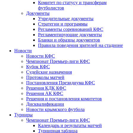
Комитет по статусу и трансферам
футболистов
Документы
Учредительные документы
Стратегии и программы
Регламенты соревнований КФС
Регламентирующие документы
Бланки и образцы документов
Правила поведения зрителей на стадионе
Новости
Новости КФС
Чемпионат Премьер-лиги КФС
Кубок КФС
Судейские назначения
Протоколы матчей
Постановления Президиума КФС
Решения КДК КФС
Решения АК КФС
Решения и постановления комитетов
Дисквалификации
Новости крымского футбола
Турниры
Чемпионат Премьер-лиги КФС
Календарь и результаты матчей
Турнирная таблица