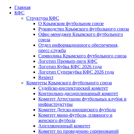
Главная
КФС
Структура КФС
О Крымском футбольном союзе
Руководство Крымского футбольного союза
Офис-менеджер Крымского футбольного
союза
Отдел информационного обеспечения,
пресс-служба
Символика Крымского футбольного союза
Логотип Премьер-лиги КФС
Логотип Кубка КФС 2026 года
Логотип Суперкубка КФС 2026 года
Respect
Комитеты Крымского футбольного союза
Судейско-инспекторский комитет
Контрольно-дисциплинарный комитет
Комитет Аттестации футбольных клубов и
инфраструктуры
Комитет Детско-юношеского футбола
Комитет мини-футбола, пляжного и
женского футбола
Апелляционный комитет
Комитет по проведению соревнований