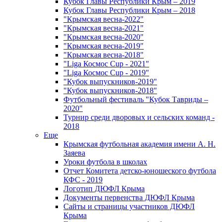
Кубок Главы Республики Крым – 2019
Кубок Главы Республики Крым – 2018
"Крымская весна-2022"
"Крымская весна-2021"
"Крымская весна-2020"
"Крымская весна-2019"
"Крымская весна-2018"
"Liga Космос Cup - 2021"
"Liga Космос Cup - 2019"
"Кубок выпускников-2019"
"Кубок выпускников-2018"
Футбольный фестиваль "Кубок Тавриды –
2020"
Турнир среди дворовых и сельских команд -
2018
Еще
Крымская футбольная академия имени А. Н.
Заяева
Уроки футбола в школах
Отчет Комитета детско-юношеского футбола
КФС - 2019
Логотип ДЮФЛ Крыма
Документы первенства ДЮФЛ Крыма
Сайты и страницы участников ДЮФЛ
Крыма