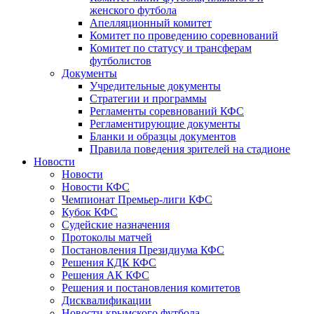
женского футбола
Апелляционный комитет
Комитет по проведению соревнований
Комитет по статусу и трансферам
футболистов
Документы
Учредительные документы
Стратегии и программы
Регламенты соревнований КФС
Регламентирующие документы
Бланки и образцы документов
Правила поведения зрителей на стадионе
Новости
Новости
Новости КФС
Чемпионат Премьер-лиги КФС
Кубок КФС
Судейские назначения
Протоколы матчей
Постановления Президиума КФС
Решения КДК КФС
Решения АК КФС
Решения и постановления комитетов
Дисквалификации
Новости крымского футбола