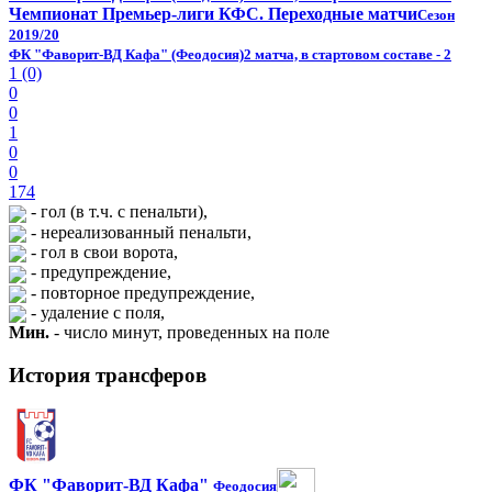
Чемпионат Премьер-лиги КФС. Переходные матчи
Сезон
2019/20
ФК "Фаворит-ВД Кафа" (Феодосия)
2 матча, в стартовом составе - 2
1 (0)
0
0
1
0
0
174
- гол (в т.ч. с пенальти),
- нереализованный пенальти,
- гол в свои ворота,
- предупреждение,
- повторное предупреждение,
- удаление с поля,
Мин.
- число минут, проведенных на поле
История трансферов
ФК "Фаворит-ВД Кафа"
Феодосия