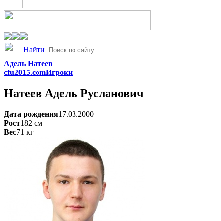
Найти
Адель Натеев
cfu2015.com
Игроки
Натеев
Адель Русланович
Дата рождения
17.03.2000
Рост
182
см
Вес
71
кг