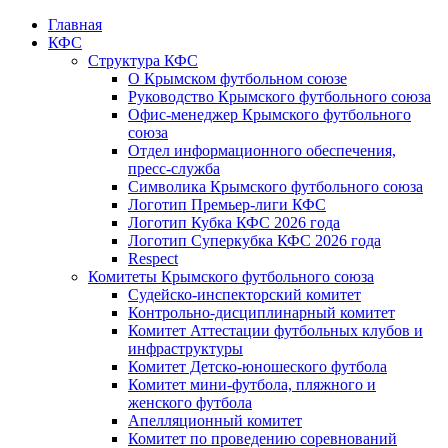
Главная
КФС
Структура КФС
О Крымском футбольном союзе
Руководство Крымского футбольного союза
Офис-менеджер Крымского футбольного
союза
Отдел информационного обеспечения,
пресс-служба
Символика Крымского футбольного союза
Логотип Премьер-лиги КФС
Логотип Кубка КФС 2026 года
Логотип Суперкубка КФС 2026 года
Respect
Комитеты Крымского футбольного союза
Судейско-инспекторский комитет
Контрольно-дисциплинарный комитет
Комитет Аттестации футбольных клубов и
инфраструктуры
Комитет Детско-юношеского футбола
Комитет мини-футбола, пляжного и
женского футбола
Апелляционный комитет
Комитет по проведению соревнований