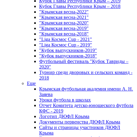
Кубок Главы Республики Крым – 2019
Кубок Главы Республики Крым – 2018
"Крымская весна-2022"
"Крымская весна-2021"
"Крымская весна-2020"
"Крымская весна-2019"
"Крымская весна-2018"
"Liga Космос Cup - 2021"
"Liga Космос Cup - 2019"
"Кубок выпускников-2019"
"Кубок выпускников-2018"
Футбольный фестиваль "Кубок Тавриды –
2020"
Турнир среди дворовых и сельских команд -
2018
Еще
Крымская футбольная академия имени А. Н.
Заяева
Уроки футбола в школах
Отчет Комитета детско-юношеского футбола
КФС - 2019
Логотип ДЮФЛ Крыма
Документы первенства ДЮФЛ Крыма
Сайты и страницы участников ДЮФЛ
Крыма