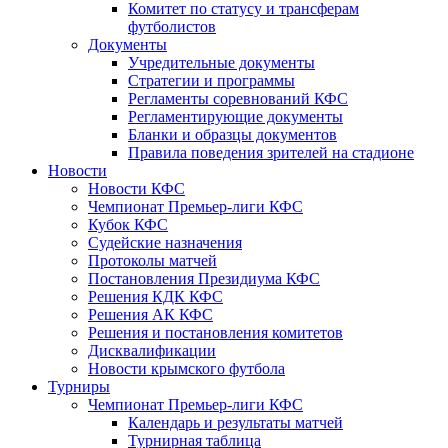
Комитет по статусу и трансферам
футболистов
Документы
Учредительные документы
Стратегии и программы
Регламенты соревнований КФС
Регламентирующие документы
Бланки и образцы документов
Правила поведения зрителей на стадионе
Новости
Новости КФС
Чемпионат Премьер-лиги КФС
Кубок КФС
Судейские назначения
Протоколы матчей
Постановления Президиума КФС
Решения КДК КФС
Решения АК КФС
Решения и постановления комитетов
Дисквалификации
Новости крымского футбола
Турниры
Чемпионат Премьер-лиги КФС
Календарь и результаты матчей
Турнирная таблица