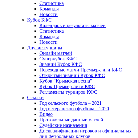
Статистика
Команды
Новости
Кубок КФС
Календарь и результаты матчей
Статистика
Команды
Новости
Другие турниры
Онлайн матчей
Суперкубок КФС
Зимний Кубок КФС
Переходные матчи Премьер-лиги КФС
Открытый зимний Кубок КФС
Кубок "Крымская весна"
Кубок Премьер-лиги КФС
Регламенты турниров КФС
Ссылки
Год сельского футбола – 2021
Год ветеранского футбола – 2020
Видео
Протокольные данные матчей
Судейские назначения
Дисквалификации игроков и официальных
лиц футбольных клубов