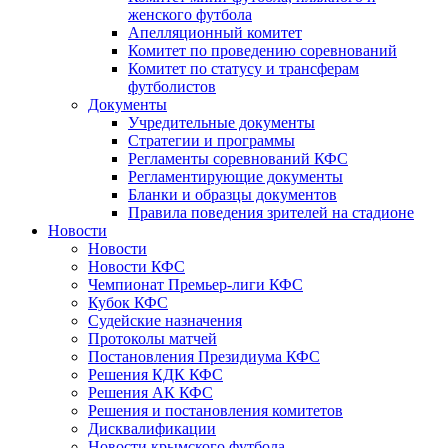
женского футбола
Апелляционный комитет
Комитет по проведению соревнований
Комитет по статусу и трансферам
футболистов
Документы
Учредительные документы
Стратегии и программы
Регламенты соревнований КФС
Регламентирующие документы
Бланки и образцы документов
Правила поведения зрителей на стадионе
Новости
Новости
Новости КФС
Чемпионат Премьер-лиги КФС
Кубок КФС
Судейские назначения
Протоколы матчей
Постановления Президиума КФС
Решения КДК КФС
Решения АК КФС
Решения и постановления комитетов
Дисквалификации
Новости крымского футбола