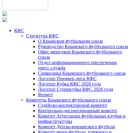
КФС
Структура КФС
О Крымском футбольном союзе
Руководство Крымского футбольного союза
Офис-менеджер Крымского футбольного
союза
Отдел информационного обеспечения,
пресс-служба
Символика Крымского футбольного союза
Логотип Премьер-лиги КФС
Логотип Кубка КФС 2026 года
Логотип Суперкубка КФС 2026 года
Respect
Комитеты Крымского футбольного союза
Судейско-инспекторский комитет
Контрольно-дисциплинарный комитет
Комитет Аттестации футбольных клубов и
инфраструктуры
Комитет Детско-юношеского футбола
Комитет мини-футбола, пляжного и