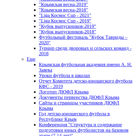
"Крымская весна-2019"
"Крымская весна-2018"
"Liga Космос Cup - 2021"
"Liga Космос Cup - 2019"
"Кубок выпускников-2019"
"Кубок выпускников-2018"
Футбольный фестиваль "Кубок Тавриды –
2020"
Турнир среди дворовых и сельских команд -
2018
Еще
Крымская футбольная академия имени А. Н.
Заяева
Уроки футбола в школах
Отчет Комитета детско-юношеского футбола
КФС - 2019
Логотип ДЮФЛ Крыма
Документы первенства ДЮФЛ Крыма
Сайты и страницы участников ДЮФЛ
Крыма
Год детско-юношеского футбола в
Республике Крым
Конференция "Структура и содержание
подготовки юных футболистов на базовом
этапе (7-14 лет)"