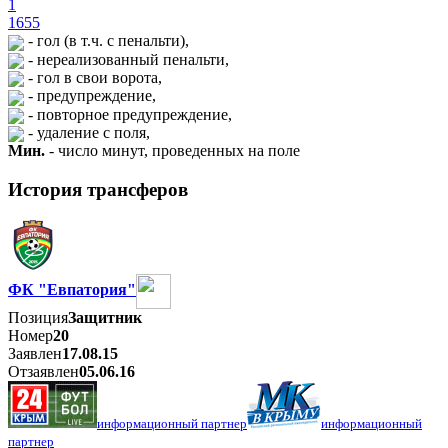
1
1655
- гол (в т.ч. с пенальти),
- нереализованный пенальти,
- гол в свои ворота,
- предупреждение,
- повторное предупреждение,
- удаление с поля,
Мин.
- число минут, проведенных на поле
История трансферов
ФК "Евпатория"
Позиция
Защитник
Номер
20
Заявлен
17.08.15
Отзаявлен
05.06.16
информационный партнер
информационный
партнер