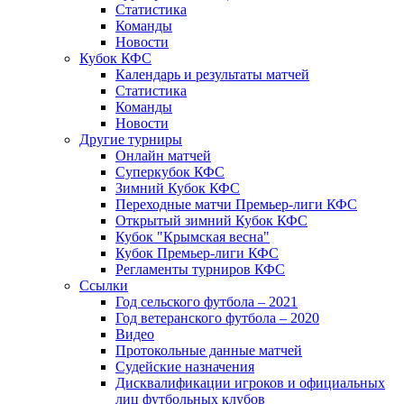
Статистика
Команды
Новости
Кубок КФС
Календарь и результаты матчей
Статистика
Команды
Новости
Другие турниры
Онлайн матчей
Суперкубок КФС
Зимний Кубок КФС
Переходные матчи Премьер-лиги КФС
Открытый зимний Кубок КФС
Кубок "Крымская весна"
Кубок Премьер-лиги КФС
Регламенты турниров КФС
Ссылки
Год сельского футбола – 2021
Год ветеранского футбола – 2020
Видео
Протокольные данные матчей
Судейские назначения
Дисквалификации игроков и официальных
лиц футбольных клубов