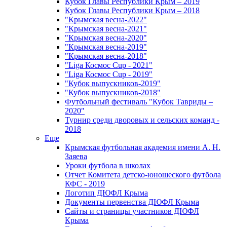
Кубок Главы Республики Крым – 2019
Кубок Главы Республики Крым – 2018
"Крымская весна-2022"
"Крымская весна-2021"
"Крымская весна-2020"
"Крымская весна-2019"
"Крымская весна-2018"
"Liga Космос Cup - 2021"
"Liga Космос Cup - 2019"
"Кубок выпускников-2019"
"Кубок выпускников-2018"
Футбольный фестиваль "Кубок Тавриды –
2020"
Турнир среди дворовых и сельских команд -
2018
Еще
Крымская футбольная академия имени А. Н.
Заяева
Уроки футбола в школах
Отчет Комитета детско-юношеского футбола
КФС - 2019
Логотип ДЮФЛ Крыма
Документы первенства ДЮФЛ Крыма
Сайты и страницы участников ДЮФЛ
Крыма