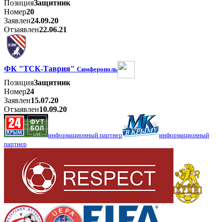
Позиция
Защитник
Номер
20
Заявлен
24.09.20
Отзаявлен
22.06.21
ФК "ТСК-Таврия"
Симферополь
Позиция
Защитник
Номер
24
Заявлен
15.07.20
Отзаявлен
10.09.20
информационный партнер
информационный
партнер