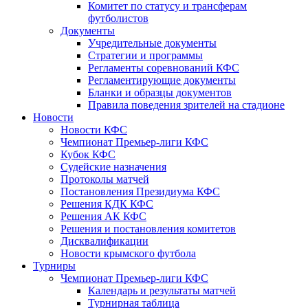
Комитет по статусу и трансферам
футболистов
Документы
Учредительные документы
Стратегии и программы
Регламенты соревнований КФС
Регламентирующие документы
Бланки и образцы документов
Правила поведения зрителей на стадионе
Новости
Новости КФС
Чемпионат Премьер-лиги КФС
Кубок КФС
Судейские назначения
Протоколы матчей
Постановления Президиума КФС
Решения КДК КФС
Решения АК КФС
Решения и постановления комитетов
Дисквалификации
Новости крымского футбола
Турниры
Чемпионат Премьер-лиги КФС
Календарь и результаты матчей
Турнирная таблица