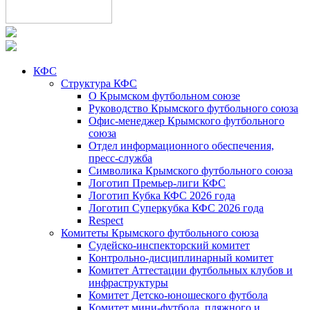
КФС
Структура КФС
О Крымском футбольном союзе
Руководство Крымского футбольного союза
Офис-менеджер Крымского футбольного
союза
Отдел информационного обеспечения,
пресс-служба
Символика Крымского футбольного союза
Логотип Премьер-лиги КФС
Логотип Кубка КФС 2026 года
Логотип Суперкубка КФС 2026 года
Respect
Комитеты Крымского футбольного союза
Судейско-инспекторский комитет
Контрольно-дисциплинарный комитет
Комитет Аттестации футбольных клубов и
инфраструктуры
Комитет Детско-юношеского футбола
Комитет мини-футбола, пляжного и