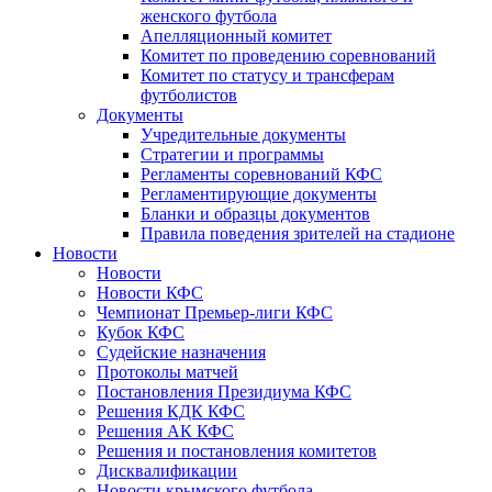
женского футбола
Апелляционный комитет
Комитет по проведению соревнований
Комитет по статусу и трансферам
футболистов
Документы
Учредительные документы
Стратегии и программы
Регламенты соревнований КФС
Регламентирующие документы
Бланки и образцы документов
Правила поведения зрителей на стадионе
Новости
Новости
Новости КФС
Чемпионат Премьер-лиги КФС
Кубок КФС
Судейские назначения
Протоколы матчей
Постановления Президиума КФС
Решения КДК КФС
Решения АК КФС
Решения и постановления комитетов
Дисквалификации
Новости крымского футбола