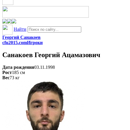
Найти
Георгий Санакоев
cfu2015.com
Игроки
Санакоев
Георгий Ацамазович
Дата рождения
03.11.1998
Рост
185
см
Вес
73
кг