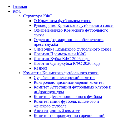
Главная
КФС
Структура КФС
О Крымском футбольном союзе
Руководство Крымского футбольного союза
Офис-менеджер Крымского футбольного
союза
Отдел информационного обеспечения,
пресс-служба
Символика Крымского футбольного союза
Логотип Премьер-лиги КФС
Логотип Кубка КФС 2026 года
Логотип Суперкубка КФС 2026 года
Respect
Комитеты Крымского футбольного союза
Судейско-инспекторский комитет
Контрольно-дисциплинарный комитет
Комитет Аттестации футбольных клубов и
инфраструктуры
Комитет Детско-юношеского футбола
Комитет мини-футбола, пляжного и
женского футбола
Апелляционный комитет
Комитет по проведению соревнований