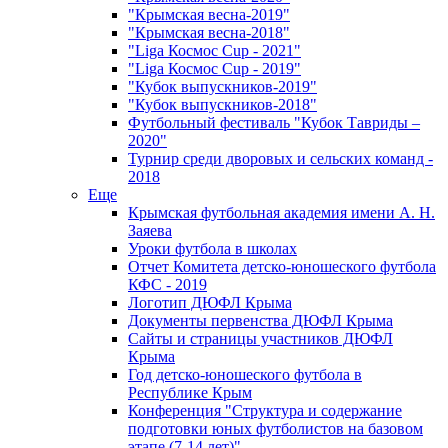
"Крымская весна-2019"
"Крымская весна-2018"
"Liga Космос Cup - 2021"
"Liga Космос Cup - 2019"
"Кубок выпускников-2019"
"Кубок выпускников-2018"
Футбольный фестиваль "Кубок Тавриды –
2020"
Турнир среди дворовых и сельских команд -
2018
Еще
Крымская футбольная академия имени А. Н.
Заяева
Уроки футбола в школах
Отчет Комитета детско-юношеского футбола
КФС - 2019
Логотип ДЮФЛ Крыма
Документы первенства ДЮФЛ Крыма
Сайты и страницы участников ДЮФЛ
Крыма
Год детско-юношеского футбола в
Республике Крым
Конференция "Структура и содержание
подготовки юных футболистов на базовом
этапе (7-14 лет)"