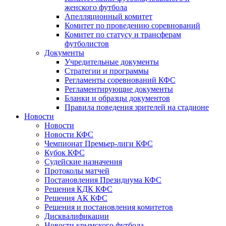
женского футбола
Апелляционный комитет
Комитет по проведению соревнований
Комитет по статусу и трансферам
футболистов
Документы
Учредительные документы
Стратегии и программы
Регламенты соревнований КФС
Регламентирующие документы
Бланки и образцы документов
Правила поведения зрителей на стадионе
Новости
Новости
Новости КФС
Чемпионат Премьер-лиги КФС
Кубок КФС
Судейские назначения
Протоколы матчей
Постановления Президиума КФС
Решения КДК КФС
Решения АК КФС
Решения и постановления комитетов
Дисквалификации
Новости крымского футбола