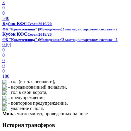
3
0
0
540
Кубок КФС
Сезон 2019/20
ФК "Крымтеплица" (Молодежное)
2 матча, в стартовом составе - 2
Кубок КФС
Сезон 2019/20
ФК "Крымтеплица" (Молодежное)
2 матча, в стартовом составе - 2
0 (0)
0
0
0
0
0
180
- гол (в т.ч. с пенальти),
- нереализованный пенальти,
- гол в свои ворота,
- предупреждение,
- повторное предупреждение,
- удаление с поля,
Мин.
- число минут, проведенных на поле
История трансферов