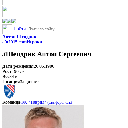
Найти
Антон Шендрик
cfu2015.com
Игроки
3
Шендрик
Антон Сергеевич
Дата рождения
26.05.1986
Рост
190
см
Вес
84
кг
Позиция
Защитник
Команда
ФК "Таврия"
(Симферополь)