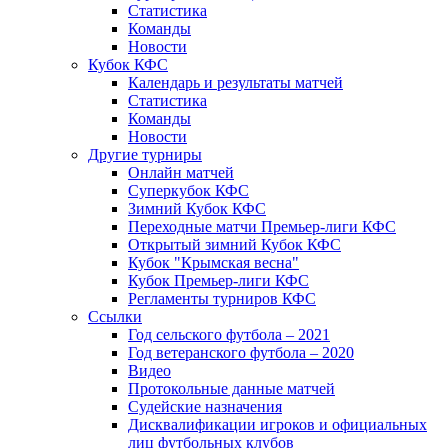
Статистика
Команды
Новости
Кубок КФС
Календарь и результаты матчей
Статистика
Команды
Новости
Другие турниры
Онлайн матчей
Суперкубок КФС
Зимний Кубок КФС
Переходные матчи Премьер-лиги КФС
Открытый зимний Кубок КФС
Кубок "Крымская весна"
Кубок Премьер-лиги КФС
Регламенты турниров КФС
Ссылки
Год сельского футбола – 2021
Год ветеранского футбола – 2020
Видео
Протокольные данные матчей
Судейские назначения
Дисквалификации игроков и официальных
лиц футбольных клубов