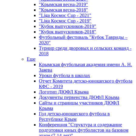
"Крымская весна-2019"
"Крымская весна-2018"
"Liga Космос Cup - 2021"
"Liga Космос Cup - 2019"
"Кубок выпускников-2019"
"Кубок выпускников-2018"
Футбольный фестиваль "Кубок Тавриды –
2020"
Турнир среди дворовых и сельских команд -
2018
Еще
Крымская футбольная академия имени А. Н.
Заяева
Уроки футбола в школах
Отчет Комитета детско-юношеского футбола
КФС - 2019
Логотип ДЮФЛ Крыма
Документы первенства ДЮФЛ Крыма
Сайты и страницы участников ДЮФЛ
Крыма
Год детско-юношеского футбола в
Республике Крым
Конференция "Структура и содержание
подготовки юных футболистов на базовом
этапе (7-14 лет)"