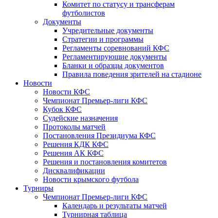
Комитет по статусу и трансферам
футболистов
Документы
Учредительные документы
Стратегии и программы
Регламенты соревнований КФС
Регламентирующие документы
Бланки и образцы документов
Правила поведения зрителей на стадионе
Новости
Новости КФС
Чемпионат Премьер-лиги КФС
Кубок КФС
Судейские назначения
Протоколы матчей
Постановления Президиума КФС
Решения КДК КФС
Решения АК КФС
Решения и постановления комитетов
Дисквалификации
Новости крымского футбола
Турниры
Чемпионат Премьер-лиги КФС
Календарь и результаты матчей
Турнирная таблица