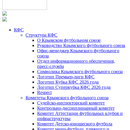
КФС
Структура КФС
О Крымском футбольном союзе
Руководство Крымского футбольного союза
Офис-менеджер Крымского футбольного
союза
Отдел информационного обеспечения,
пресс-служба
Символика Крымского футбольного союза
Логотип Премьер-лиги КФС
Логотип Кубка КФС 2026 года
Логотип Суперкубка КФС 2026 года
Respect
Комитеты Крымского футбольного союза
Судейско-инспекторский комитет
Контрольно-дисциплинарный комитет
Комитет Аттестации футбольных клубов и
инфраструктуры
Комитет Детско-юношеского футбола
Комитет мини-футбола, пляжного и