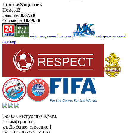
Позиция
Защитник
Номер
13
Заявлен
30.07.20
Отзаявлен
10.09.20
информационный партнер
информационный
партнер
295000,
Республика Крым
,
г. Симферополь
,
ул. Дыбенко, строение 1
Тел.:
+7 (3652) 53-40-53