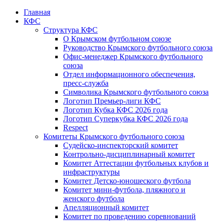
Главная
КФС
Структура КФС
О Крымском футбольном союзе
Руководство Крымского футбольного союза
Офис-менеджер Крымского футбольного
союза
Отдел информационного обеспечения,
пресс-служба
Символика Крымского футбольного союза
Логотип Премьер-лиги КФС
Логотип Кубка КФС 2026 года
Логотип Суперкубка КФС 2026 года
Respect
Комитеты Крымского футбольного союза
Судейско-инспекторский комитет
Контрольно-дисциплинарный комитет
Комитет Аттестации футбольных клубов и
инфраструктуры
Комитет Детско-юношеского футбола
Комитет мини-футбола, пляжного и
женского футбола
Апелляционный комитет
Комитет по проведению соревнований