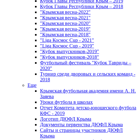
Кубок Главы Республики Крым – 2019
Кубок Главы Республики Крым – 2018
"Крымская весна-2022"
"Крымская весна-2021"
"Крымская весна-2020"
"Крымская весна-2019"
"Крымская весна-2018"
"Liga Космос Cup - 2021"
"Liga Космос Cup - 2019"
"Кубок выпускников-2019"
"Кубок выпускников-2018"
Футбольный фестиваль "Кубок Тавриды –
2020"
Турнир среди дворовых и сельских команд -
2018
Еще
Крымская футбольная академия имени А. Н.
Заяева
Уроки футбола в школах
Отчет Комитета детско-юношеского футбола
КФС - 2019
Логотип ДЮФЛ Крыма
Документы первенства ДЮФЛ Крыма
Сайты и страницы участников ДЮФЛ
Крыма