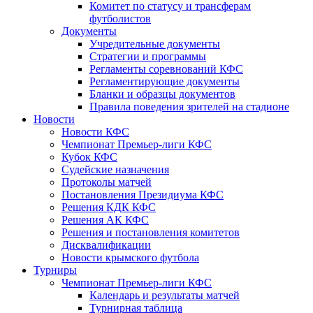
Комитет по статусу и трансферам
футболистов
Документы
Учредительные документы
Стратегии и программы
Регламенты соревнований КФС
Регламентирующие документы
Бланки и образцы документов
Правила поведения зрителей на стадионе
Новости
Новости КФС
Чемпионат Премьер-лиги КФС
Кубок КФС
Судейские назначения
Протоколы матчей
Постановления Президиума КФС
Решения КДК КФС
Решения АК КФС
Решения и постановления комитетов
Дисквалификации
Новости крымского футбола
Турниры
Чемпионат Премьер-лиги КФС
Календарь и результаты матчей
Турнирная таблица