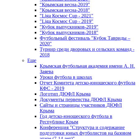
"Крымская весна-2019"
"Крымская весна-2018"
"Liga Космос Cup - 2021"
"Liga Космос Cup - 2019"
"Кубок выпускников-2019"
"Кубок выпускников-2018"
Футбольный фестиваль "Кубок Тавриды –
2020"
Турнир среди дворовых и сельских команд -
2018
Еще
Крымская футбольная академия имени А. Н.
Заяева
Уроки футбола в школах
Отчет Комитета детско-юношеского футбола
КФС - 2019
Логотип ДЮФЛ Крыма
Документы первенства ДЮФЛ Крыма
Сайты и страницы участников ДЮФЛ
Крыма
Год детско-юношеского футбола в
Республике Крым
Конференция "Структура и содержание
подготовки юных футболистов на базовом
этапе (7-14 лет)"