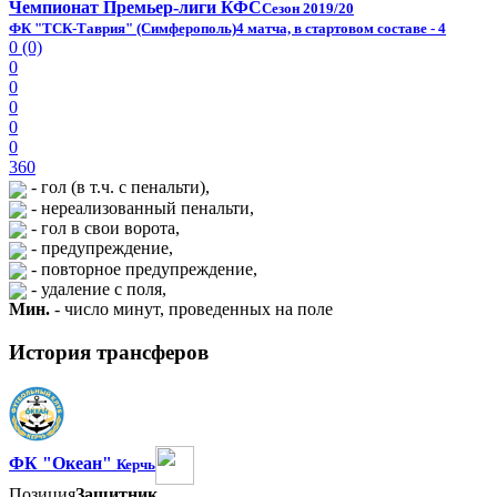
Чемпионат Премьер-лиги КФС
Сезон 2019/20
ФК "ТСК-Таврия" (Симферополь)
4 матча, в стартовом составе - 4
0 (0)
0
0
0
0
0
360
- гол (в т.ч. с пенальти),
- нереализованный пенальти,
- гол в свои ворота,
- предупреждение,
- повторное предупреждение,
- удаление с поля,
Мин.
- число минут, проведенных на поле
История трансферов
ФК "Океан"
Керчь
Позиция
Защитник