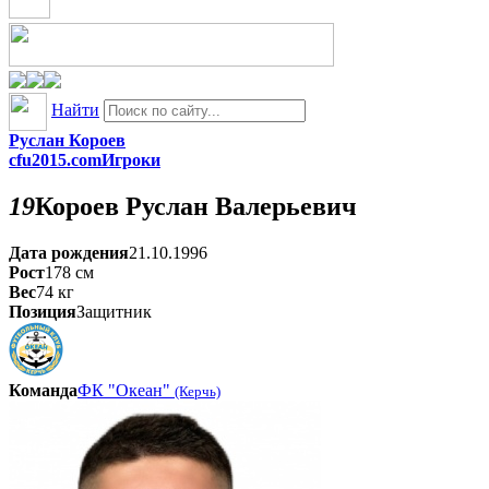
Найти
Руслан Короев
cfu2015.com
Игроки
19
Короев
Руслан Валерьевич
Дата рождения
21.10.1996
Рост
178
см
Вес
74
кг
Позиция
Защитник
Команда
ФК "Океан"
(Керчь)