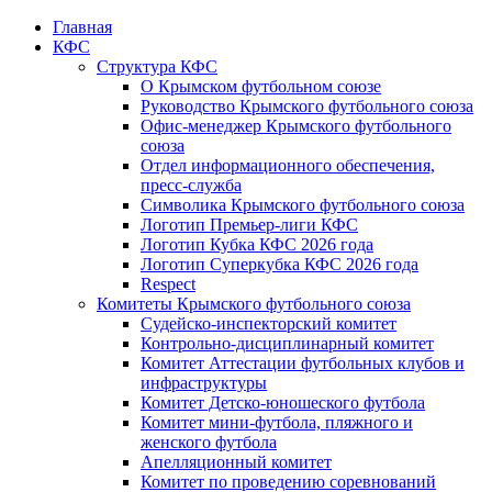
Главная
КФС
Структура КФС
О Крымском футбольном союзе
Руководство Крымского футбольного союза
Офис-менеджер Крымского футбольного
союза
Отдел информационного обеспечения,
пресс-служба
Символика Крымского футбольного союза
Логотип Премьер-лиги КФС
Логотип Кубка КФС 2026 года
Логотип Суперкубка КФС 2026 года
Respect
Комитеты Крымского футбольного союза
Судейско-инспекторский комитет
Контрольно-дисциплинарный комитет
Комитет Аттестации футбольных клубов и
инфраструктуры
Комитет Детско-юношеского футбола
Комитет мини-футбола, пляжного и
женского футбола
Апелляционный комитет
Комитет по проведению соревнований