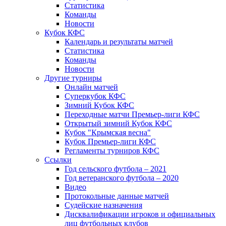
Статистика
Команды
Новости
Кубок КФС
Календарь и результаты матчей
Статистика
Команды
Новости
Другие турниры
Онлайн матчей
Суперкубок КФС
Зимний Кубок КФС
Переходные матчи Премьер-лиги КФС
Открытый зимний Кубок КФС
Кубок "Крымская весна"
Кубок Премьер-лиги КФС
Регламенты турниров КФС
Ссылки
Год сельского футбола – 2021
Год ветеранского футбола – 2020
Видео
Протокольные данные матчей
Судейские назначения
Дисквалификации игроков и официальных
лиц футбольных клубов