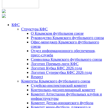
КФС
Структура КФС
О Крымском футбольном союзе
Руководство Крымского футбольного союза
Офис-менеджер Крымского футбольного
союза
Отдел информационного обеспечения,
пресс-служба
Символика Крымского футбольного союза
Логотип Премьер-лиги КФС
Логотип Кубка КФС 2026 года
Логотип Суперкубка КФС 2026 года
Respect
Комитеты Крымского футбольного союза
Судейско-инспекторский комитет
Контрольно-дисциплинарный комитет
Комитет Аттестации футбольных клубов и
инфраструктуры
Комитет Детско-юношеского футбола
Комитет мини-футбола, пляжного и