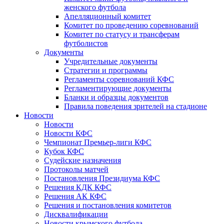
женского футбола
Апелляционный комитет
Комитет по проведению соревнований
Комитет по статусу и трансферам
футболистов
Документы
Учредительные документы
Стратегии и программы
Регламенты соревнований КФС
Регламентирующие документы
Бланки и образцы документов
Правила поведения зрителей на стадионе
Новости
Новости
Новости КФС
Чемпионат Премьер-лиги КФС
Кубок КФС
Судейские назначения
Протоколы матчей
Постановления Президиума КФС
Решения КДК КФС
Решения АК КФС
Решения и постановления комитетов
Дисквалификации
Новости крымского футбола