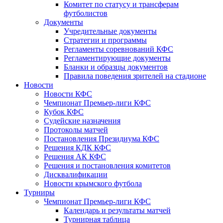
Комитет по статусу и трансферам
футболистов
Документы
Учредительные документы
Стратегии и программы
Регламенты соревнований КФС
Регламентирующие документы
Бланки и образцы документов
Правила поведения зрителей на стадионе
Новости
Новости КФС
Чемпионат Премьер-лиги КФС
Кубок КФС
Судейские назначения
Протоколы матчей
Постановления Президиума КФС
Решения КДК КФС
Решения АК КФС
Решения и постановления комитетов
Дисквалификации
Новости крымского футбола
Турниры
Чемпионат Премьер-лиги КФС
Календарь и результаты матчей
Турнирная таблица