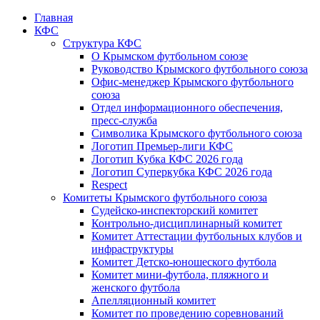
Главная
КФС
Структура КФС
О Крымском футбольном союзе
Руководство Крымского футбольного союза
Офис-менеджер Крымского футбольного
союза
Отдел информационного обеспечения,
пресс-служба
Символика Крымского футбольного союза
Логотип Премьер-лиги КФС
Логотип Кубка КФС 2026 года
Логотип Суперкубка КФС 2026 года
Respect
Комитеты Крымского футбольного союза
Судейско-инспекторский комитет
Контрольно-дисциплинарный комитет
Комитет Аттестации футбольных клубов и
инфраструктуры
Комитет Детско-юношеского футбола
Комитет мини-футбола, пляжного и
женского футбола
Апелляционный комитет
Комитет по проведению соревнований