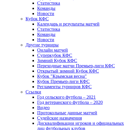
Статистика
Команды
Новости
Кубок КФС
Календарь и результаты матчей
Статистика
Команды
Новости
Другие турниры
Онлайн матчей
Суперкубок КФС
Зимний Кубок КФС
Переходные матчи Премьер-лиги КФС
Открытый зимний Кубок КФС
Кубок "Крымская весна"
Кубок Премьер-лиги КФС
Регламенты турниров КФС
Ссылки
Год сельского футбола – 2021
Год ветеранского футбола – 2020
Видео
Протокольные данные матчей
Судейские назначения
Дисквалификации игроков и официальных
лиц футбольных клубов