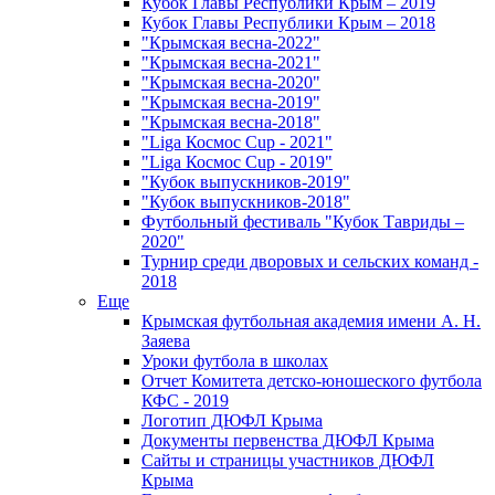
Кубок Главы Республики Крым – 2019
Кубок Главы Республики Крым – 2018
"Крымская весна-2022"
"Крымская весна-2021"
"Крымская весна-2020"
"Крымская весна-2019"
"Крымская весна-2018"
"Liga Космос Cup - 2021"
"Liga Космос Cup - 2019"
"Кубок выпускников-2019"
"Кубок выпускников-2018"
Футбольный фестиваль "Кубок Тавриды –
2020"
Турнир среди дворовых и сельских команд -
2018
Еще
Крымская футбольная академия имени А. Н.
Заяева
Уроки футбола в школах
Отчет Комитета детско-юношеского футбола
КФС - 2019
Логотип ДЮФЛ Крыма
Документы первенства ДЮФЛ Крыма
Сайты и страницы участников ДЮФЛ
Крыма