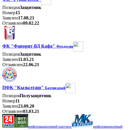
Позиция
Защитник
Номер
15
Заявлен
17.08.21
Отзаявлен
09.02.22
ФК "Фаворит-ВД Кафа"
Феодосия
Позиция
Защитник
Заявлен
11.03.21
Отзаявлен
22.06.21
ПФК "Кызылташ"
Бахчисарай
Позиция
Полузащитник
Номер
11
Заявлен
23.09.20
Отзаявлен
03.03.21
информационный партнер
информационный