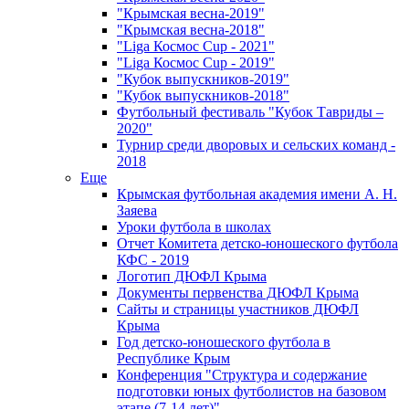
"Крымская весна-2019"
"Крымская весна-2018"
"Liga Космос Cup - 2021"
"Liga Космос Cup - 2019"
"Кубок выпускников-2019"
"Кубок выпускников-2018"
Футбольный фестиваль "Кубок Тавриды –
2020"
Турнир среди дворовых и сельских команд -
2018
Еще
Крымская футбольная академия имени А. Н.
Заяева
Уроки футбола в школах
Отчет Комитета детско-юношеского футбола
КФС - 2019
Логотип ДЮФЛ Крыма
Документы первенства ДЮФЛ Крыма
Сайты и страницы участников ДЮФЛ
Крыма
Год детско-юношеского футбола в
Республике Крым
Конференция "Структура и содержание
подготовки юных футболистов на базовом
этапе (7-14 лет)"