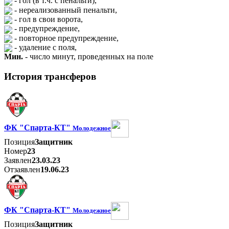
- гол (в т.ч. с пенальти),
- нереализованный пенальти,
- гол в свои ворота,
- предупреждение,
- повторное предупреждение,
- удаление с поля,
Мин.
- число минут, проведенных на поле
История трансферов
ФК "Спарта-КТ"
Молодежное
Позиция
Защитник
Номер
23
Заявлен
23.03.23
Отзаявлен
19.06.23
ФК "Спарта-КТ"
Молодежное
Позиция
Защитник