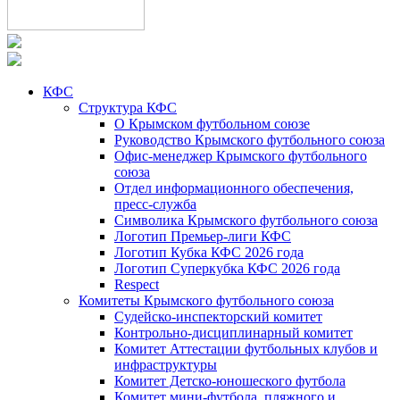
КФС
Структура КФС
О Крымском футбольном союзе
Руководство Крымского футбольного союза
Офис-менеджер Крымского футбольного
союза
Отдел информационного обеспечения,
пресс-служба
Символика Крымского футбольного союза
Логотип Премьер-лиги КФС
Логотип Кубка КФС 2026 года
Логотип Суперкубка КФС 2026 года
Respect
Комитеты Крымского футбольного союза
Судейско-инспекторский комитет
Контрольно-дисциплинарный комитет
Комитет Аттестации футбольных клубов и
инфраструктуры
Комитет Детско-юношеского футбола
Комитет мини-футбола, пляжного и