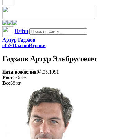
Найти
Артур Гадзаов
cfu2015.com
Игроки
Гадзаов
Артур Эльбрусович
Дата рождения
04.05.1991
Рост
176
см
Вес
68
кг