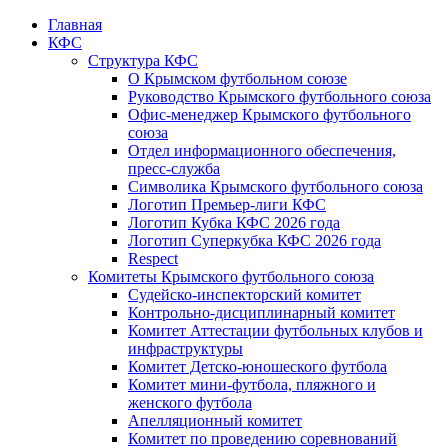
Главная
КФС
Структура КФС
О Крымском футбольном союзе
Руководство Крымского футбольного союза
Офис-менеджер Крымского футбольного
союза
Отдел информационного обеспечения,
пресс-служба
Символика Крымского футбольного союза
Логотип Премьер-лиги КФС
Логотип Кубка КФС 2026 года
Логотип Суперкубка КФС 2026 года
Respect
Комитеты Крымского футбольного союза
Судейско-инспекторский комитет
Контрольно-дисциплинарный комитет
Комитет Аттестации футбольных клубов и
инфраструктуры
Комитет Детско-юношеского футбола
Комитет мини-футбола, пляжного и
женского футбола
Апелляционный комитет
Комитет по проведению соревнований