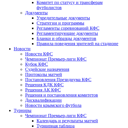
Комитет по статусу и трансферам
футболистов
Документы
Учредительные документы
Стратегии и программы
Регламенты соревнований КФС
Регламентирующие документы
Бланки и образцы документов
Правила поведения зрителей на стадионе
Новости
Новости КФС
Чемпионат Премьер-лиги КФС
Кубок КФС
Судейские назначения
Протоколы матчей
Постановления Президиума КФС
Решения КДК КФС
Решения АК КФС
Решения и постановления комитетов
Дисквалификации
Новости крымского футбола
Турниры
Чемпионат Премьер-лиги КФС
Календарь и результаты матчей
Турнирная таблица