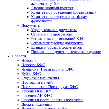
женского футбола
Апелляционный комитет
Комитет по проведению соревнований
Комитет по статусу и трансферам
футболистов
Документы
Учредительные документы
Стратегии и программы
Регламенты соревнований КФС
Регламентирующие документы
Бланки и образцы документов
Правила поведения зрителей на стадионе
Новости
Новости
Новости КФС
Чемпионат Премьер-лиги КФС
Кубок КФС
Судейские назначения
Протоколы матчей
Постановления Президиума КФС
Решения КДК КФС
Решения АК КФС
Решения и постановления комитетов
Дисквалификации
Новости крымского футбола