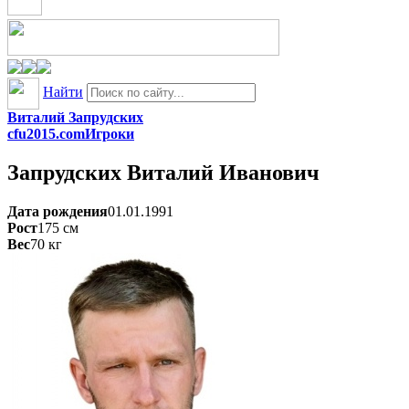
Найти
Виталий Запрудских
cfu2015.com
Игроки
Запрудских
Виталий Иванович
Дата рождения
01.01.1991
Рост
175
см
Вес
70
кг