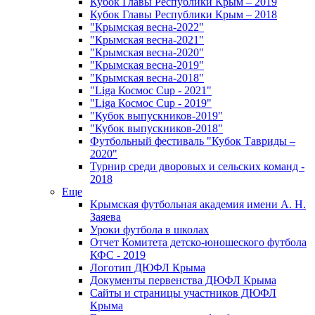
Кубок Главы Республики Крым – 2019
Кубок Главы Республики Крым – 2018
"Крымская весна-2022"
"Крымская весна-2021"
"Крымская весна-2020"
"Крымская весна-2019"
"Крымская весна-2018"
"Liga Космос Cup - 2021"
"Liga Космос Cup - 2019"
"Кубок выпускников-2019"
"Кубок выпускников-2018"
Футбольный фестиваль "Кубок Тавриды –
2020"
Турнир среди дворовых и сельских команд -
2018
Еще
Крымская футбольная академия имени А. Н.
Заяева
Уроки футбола в школах
Отчет Комитета детско-юношеского футбола
КФС - 2019
Логотип ДЮФЛ Крыма
Документы первенства ДЮФЛ Крыма
Сайты и страницы участников ДЮФЛ
Крыма