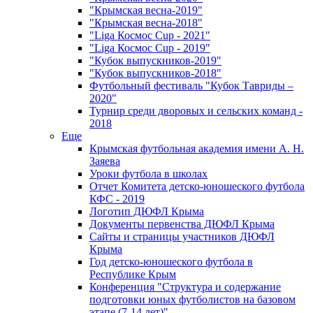
"Крымская весна-2019"
"Крымская весна-2018"
"Liga Космос Cup - 2021"
"Liga Космос Cup - 2019"
"Кубок выпускников-2019"
"Кубок выпускников-2018"
Футбольный фестиваль "Кубок Тавриды –
2020"
Турнир среди дворовых и сельских команд -
2018
Еще
Крымская футбольная академия имени А. Н.
Заяева
Уроки футбола в школах
Отчет Комитета детско-юношеского футбола
КФС - 2019
Логотип ДЮФЛ Крыма
Документы первенства ДЮФЛ Крыма
Сайты и страницы участников ДЮФЛ
Крыма
Год детско-юношеского футбола в
Республике Крым
Конференция "Структура и содержание
подготовки юных футболистов на базовом
этапе (7-14 лет)"