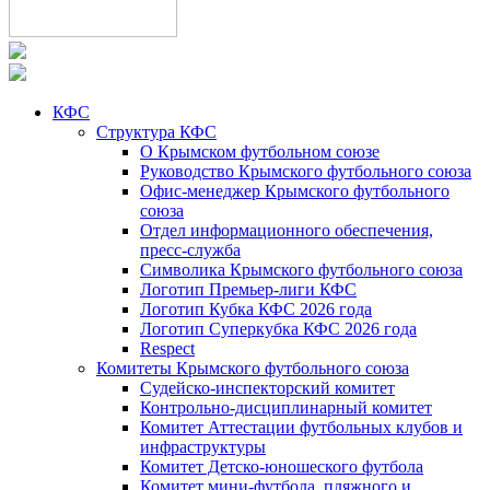
КФС
Структура КФС
О Крымском футбольном союзе
Руководство Крымского футбольного союза
Офис-менеджер Крымского футбольного
союза
Отдел информационного обеспечения,
пресс-служба
Символика Крымского футбольного союза
Логотип Премьер-лиги КФС
Логотип Кубка КФС 2026 года
Логотип Суперкубка КФС 2026 года
Respect
Комитеты Крымского футбольного союза
Судейско-инспекторский комитет
Контрольно-дисциплинарный комитет
Комитет Аттестации футбольных клубов и
инфраструктуры
Комитет Детско-юношеского футбола
Комитет мини-футбола, пляжного и