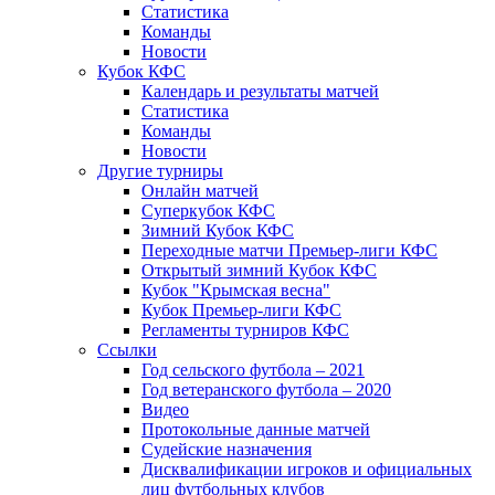
Статистика
Команды
Новости
Кубок КФС
Календарь и результаты матчей
Статистика
Команды
Новости
Другие турниры
Онлайн матчей
Суперкубок КФС
Зимний Кубок КФС
Переходные матчи Премьер-лиги КФС
Открытый зимний Кубок КФС
Кубок "Крымская весна"
Кубок Премьер-лиги КФС
Регламенты турниров КФС
Ссылки
Год сельского футбола – 2021
Год ветеранского футбола – 2020
Видео
Протокольные данные матчей
Судейские назначения
Дисквалификации игроков и официальных
лиц футбольных клубов