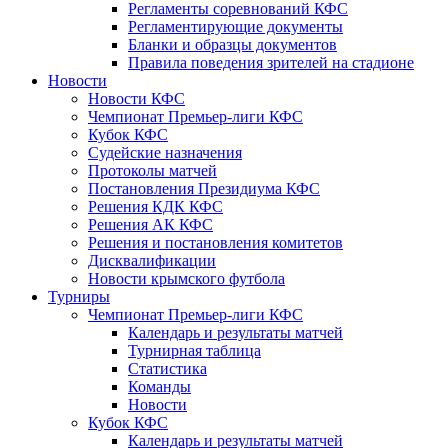
Регламенты соревнований КФС
Регламентирующие документы
Бланки и образцы документов
Правила поведения зрителей на стадионе
Новости
Новости КФС
Чемпионат Премьер-лиги КФС
Кубок КФС
Судейские назначения
Протоколы матчей
Постановления Президиума КФС
Решения КДК КФС
Решения АК КФС
Решения и постановления комитетов
Дисквалификации
Новости крымского футбола
Турниры
Чемпионат Премьер-лиги КФС
Календарь и результаты матчей
Турнирная таблица
Статистика
Команды
Новости
Кубок КФС
Календарь и результаты матчей