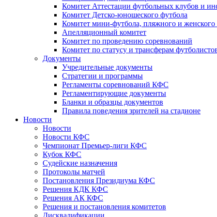
Комитет Аттестации футбольных клубов и и
Комитет Детско-юношеского футбола
Комитет мини-футбола, пляжного и женского
Апелляционный комитет
Комитет по проведению соревнований
Комитет по статусу и трансферам футболисто
Документы
Учредительные документы
Стратегии и программы
Регламенты соревнований КФС
Регламентирующие документы
Бланки и образцы документов
Правила поведения зрителей на стадионе
Новости
Новости
Новости КФС
Чемпионат Премьер-лиги КФС
Кубок КФС
Судейские назначения
Протоколы матчей
Постановления Президиума КФС
Решения КДК КФС
Решения АК КФС
Решения и постановления комитетов
Дисквалификации