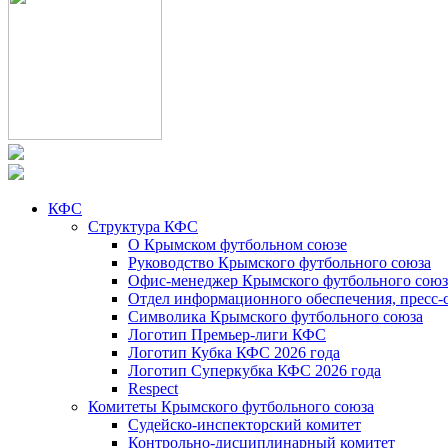
КФС
Структура КФС
О Крымском футбольном союзе
Руководство Крымского футбольного союза
Офис-менеджер Крымского футбольного союз
Отдел информационного обеспечения, пресс-
Символика Крымского футбольного союза
Логотип Премьер-лиги КФС
Логотип Кубка КФС 2026 года
Логотип Суперкубка КФС 2026 года
Respect
Комитеты Крымского футбольного союза
Судейско-инспекторский комитет
Контрольно-дисциплинарный комитет