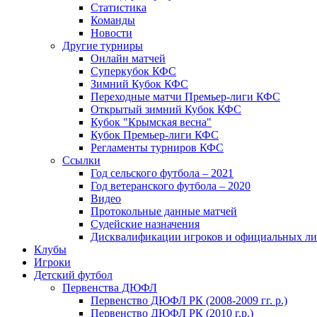
Статистика
Команды
Новости
Другие турниры
Онлайн матчей
Суперкубок КФС
Зимний Кубок КФС
Переходные матчи Премьер-лиги КФС
Открытый зимний Кубок КФС
Кубок "Крымская весна"
Кубок Премьер-лиги КФС
Регламенты турниров КФС
Ссылки
Год сельского футбола – 2021
Год ветеранского футбола – 2020
Видео
Протокольные данные матчей
Судейские назначения
Дисквалификации игроков и официальных ли
Клубы
Игроки
Детский футбол
Первенства ДЮФЛ
Первенство ДЮФЛ РК (2008-2009 гг. р.)
Первенство ДЮФЛ РК (2010 г.р.)