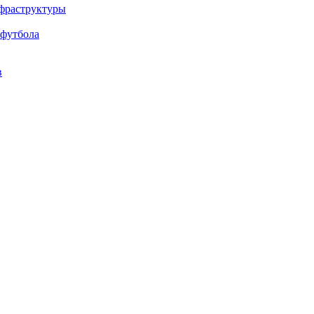
нфраструктуры
 футбола
в