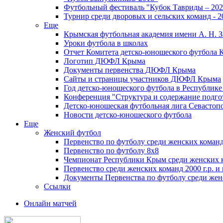
Футбольный фестиваль "Кубок Тавриды – 202
Турнир среди дворовых и сельских команд - 2
Еще
Крымская футбольная академия имени А. Н. З
Уроки футбола в школах
Отчет Комитета детско-юношеского футбола 
Логотип ДЮФЛ Крыма
Документы первенства ДЮФЛ Крыма
Сайты и страницы участников ДЮФЛ Крыма
Год детско-юношеского футбола в Республик
Конференция "Структура и содержание подгот
Детско-юношеская футбольная лига Севастоп
Новости детско-юношеского футбола
Еще
Женский футбол
Первенство по футболу среди женских команд
Первенство по футболу 8х8
Чемпионат Республики Крым среди женских 
Первенство среди женских команд 2000 г.р. и
Документы Первенства по футболу среди жен
Ссылки
Онлайн матчей