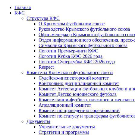
Главная
КФС
Структура КФС
О Крымском футбольном союзе
Руководство Крымского футбольного союза
Офис-менеджер Крымского футбольного союз
Отдел информационного обеспечения, пресс-
Символика Крымского футбольного союза
Логотип Премьер-лиги КФС
Логотип Кубка КФС 2026 года
Логотип Суперкубка КФС 2026 года
Respect
Комитеты Крымского футбольного союза
Судейско-инспекторский комитет
Контрольно-дисциплинарный комитет
Комитет Аттестации футбольных клубов и и
Комитет Детско-юношеского футбола
Комитет мини-футбола, пляжного и женского
Апелляционный комитет
Комитет по проведению соревнований
Комитет по статусу и трансферам футболисто
Документы
Учредительные документы
Стратегии и программы