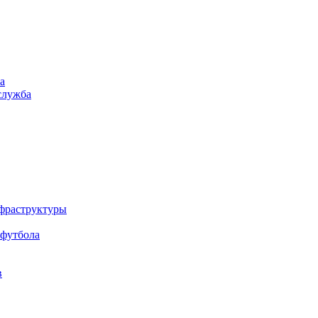
а
служба
нфраструктуры
 футбола
в