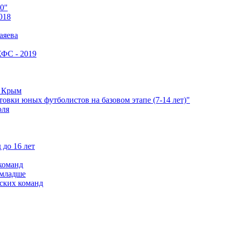
0"
018
аяева
КФС - 2019
е Крым
овки юных футболистов на базовом этапе (7-14 лет)"
оля
 до 16 лет
команд
 младше
ских команд