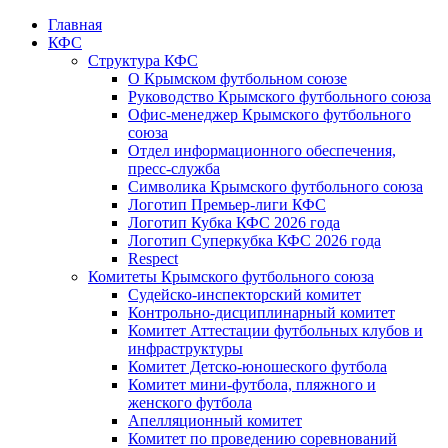
Главная
КФС
Структура КФС
О Крымском футбольном союзе
Руководство Крымского футбольного союза
Офис-менеджер Крымского футбольного
союза
Отдел информационного обеспечения,
пресс-служба
Символика Крымского футбольного союза
Логотип Премьер-лиги КФС
Логотип Кубка КФС 2026 года
Логотип Суперкубка КФС 2026 года
Respect
Комитеты Крымского футбольного союза
Судейско-инспекторский комитет
Контрольно-дисциплинарный комитет
Комитет Аттестации футбольных клубов и
инфраструктуры
Комитет Детско-юношеского футбола
Комитет мини-футбола, пляжного и
женского футбола
Апелляционный комитет
Комитет по проведению соревнований