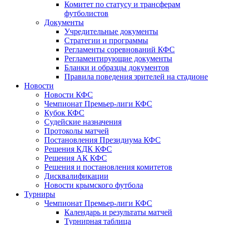
Комитет по статусу и трансферам
футболистов
Документы
Учредительные документы
Стратегии и программы
Регламенты соревнований КФС
Регламентирующие документы
Бланки и образцы документов
Правила поведения зрителей на стадионе
Новости
Новости КФС
Чемпионат Премьер-лиги КФС
Кубок КФС
Судейские назначения
Протоколы матчей
Постановления Президиума КФС
Решения КДК КФС
Решения АК КФС
Решения и постановления комитетов
Дисквалификации
Новости крымского футбола
Турниры
Чемпионат Премьер-лиги КФС
Календарь и результаты матчей
Турнирная таблица