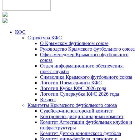
КФС
Структура КФС
О Крымском футбольном союзе
Руководство Крымского футбольного союза
Офис-менеджер Крымского футбольного
союза
Отдел информационного обеспечения,
пресс-служба
Символика Крымского футбольного союза
Логотип Премьер-лиги КФС
Логотип Кубка КФС 2026 года
Логотип Суперкубка КФС 2026 года
Respect
Комитеты Крымского футбольного союза
Судейско-инспекторский комитет
Контрольно-дисциплинарный комитет
Комитет Аттестации футбольных клубов и
инфраструктуры
Комитет Детско-юношеского футбола
Комитет мини-футбола, пляжного и