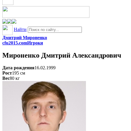
Найти
Дмитрий Мироненко
cfu2015.com
Игроки
Мироненко
Дмитрий Александрович
Дата рождения
16.02.1999
Рост
195
см
Вес
80
кг