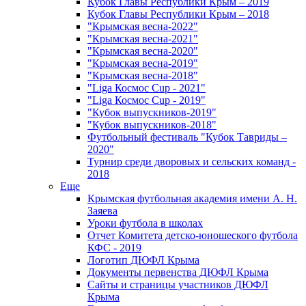
Кубок Главы Республики Крым – 2019
Кубок Главы Республики Крым – 2018
"Крымская весна-2022"
"Крымская весна-2021"
"Крымская весна-2020"
"Крымская весна-2019"
"Крымская весна-2018"
"Liga Космос Cup - 2021"
"Liga Космос Cup - 2019"
"Кубок выпускников-2019"
"Кубок выпускников-2018"
Футбольный фестиваль "Кубок Тавриды –
2020"
Турнир среди дворовых и сельских команд -
2018
Еще
Крымская футбольная академия имени А. Н.
Заяева
Уроки футбола в школах
Отчет Комитета детско-юношеского футбола
КФС - 2019
Логотип ДЮФЛ Крыма
Документы первенства ДЮФЛ Крыма
Сайты и страницы участников ДЮФЛ
Крыма