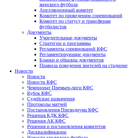
женского футбола
Апелляционный комитет
Комитет по проведению соревнований
Комитет по статусу и трансферам
футболистов
Документы
Учредительные документы
Стратегии и программы
Регламенты соревнований КФС
Регламентирующие документы
Бланки и образцы документов
Правила поведения зрителей на стадионе
Новости
Новости
Новости КФС
Чемпионат Премьер-лиги КФС
Кубок КФС
Судейские назначения
Протоколы матчей
Постановления Президиума КФС
Решения КДК КФС
Решения АК КФС
Решения и постановления комитетов
Дисквалификации
Новости крымского футбола