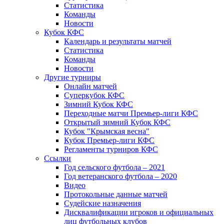
Статистика
Команды
Новости
Кубок КФС
Календарь и результаты матчей
Статистика
Команды
Новости
Другие турниры
Онлайн матчей
Суперкубок КФС
Зимний Кубок КФС
Переходные матчи Премьер-лиги КФС
Открытый зимний Кубок КФС
Кубок "Крымская весна"
Кубок Премьер-лиги КФС
Регламенты турниров КФС
Ссылки
Год сельского футбола – 2021
Год ветеранского футбола – 2020
Видео
Протокольные данные матчей
Судейские назначения
Дисквалификации игроков и официальных
лиц футбольных клубов