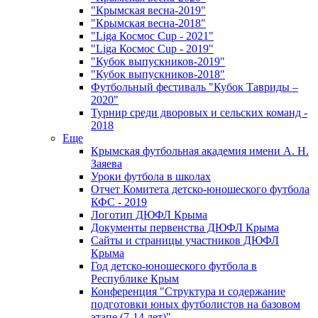
"Крымская весна-2019"
"Крымская весна-2018"
"Liga Космос Cup - 2021"
"Liga Космос Cup - 2019"
"Кубок выпускников-2019"
"Кубок выпускников-2018"
Футбольный фестиваль "Кубок Тавриды –
2020"
Турнир среди дворовых и сельских команд -
2018
Еще
Крымская футбольная академия имени А. Н.
Заяева
Уроки футбола в школах
Отчет Комитета детско-юношеского футбола
КФС - 2019
Логотип ДЮФЛ Крыма
Документы первенства ДЮФЛ Крыма
Сайты и страницы участников ДЮФЛ
Крыма
Год детско-юношеского футбола в
Республике Крым
Конференция "Структура и содержание
подготовки юных футболистов на базовом
этапе (7-14 лет)"