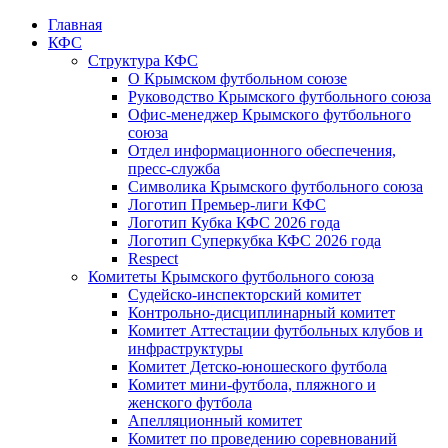
Главная
КФС
Структура КФС
О Крымском футбольном союзе
Руководство Крымского футбольного союза
Офис-менеджер Крымского футбольного
союза
Отдел информационного обеспечения,
пресс-служба
Символика Крымского футбольного союза
Логотип Премьер-лиги КФС
Логотип Кубка КФС 2026 года
Логотип Суперкубка КФС 2026 года
Respect
Комитеты Крымского футбольного союза
Судейско-инспекторский комитет
Контрольно-дисциплинарный комитет
Комитет Аттестации футбольных клубов и
инфраструктуры
Комитет Детско-юношеского футбола
Комитет мини-футбола, пляжного и
женского футбола
Апелляционный комитет
Комитет по проведению соревнований