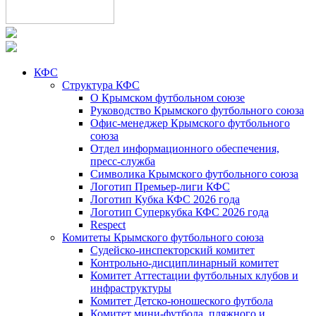
КФС
Структура КФС
О Крымском футбольном союзе
Руководство Крымского футбольного союза
Офис-менеджер Крымского футбольного
союза
Отдел информационного обеспечения,
пресс-служба
Символика Крымского футбольного союза
Логотип Премьер-лиги КФС
Логотип Кубка КФС 2026 года
Логотип Суперкубка КФС 2026 года
Respect
Комитеты Крымского футбольного союза
Судейско-инспекторский комитет
Контрольно-дисциплинарный комитет
Комитет Аттестации футбольных клубов и
инфраструктуры
Комитет Детско-юношеского футбола
Комитет мини-футбола, пляжного и