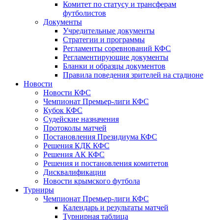
Комитет по статусу и трансферам
футболистов
Документы
Учредительные документы
Стратегии и программы
Регламенты соревнований КФС
Регламентирующие документы
Бланки и образцы документов
Правила поведения зрителей на стадионе
Новости
Новости КФС
Чемпионат Премьер-лиги КФС
Кубок КФС
Судейские назначения
Протоколы матчей
Постановления Президиума КФС
Решения КДК КФС
Решения АК КФС
Решения и постановления комитетов
Дисквалификации
Новости крымского футбола
Турниры
Чемпионат Премьер-лиги КФС
Календарь и результаты матчей
Турнирная таблица