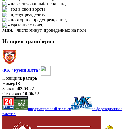
- нереализованный пенальти,
- гол в свои ворота,
- предупреждение,
- повторное предупреждение,
- удаление с поля,
Мин.
- число минут, проведенных на поле
История трансферов
ФК "Рубин Ялта"
Позиция
Вратарь
Номер
13
Заявлен
03.03.22
Отзаявлен
10.06.22
информационный партнер
информационный
партнер