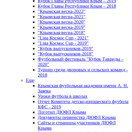
Кубок Главы Республики Крым – 2019
Кубок Главы Республики Крым – 2018
"Крымская весна-2022"
"Крымская весна-2021"
"Крымская весна-2020"
"Крымская весна-2019"
"Крымская весна-2018"
"Liga Космос Cup - 2021"
"Liga Космос Cup - 2019"
"Кубок выпускников-2019"
"Кубок выпускников-2018"
Футбольный фестиваль "Кубок Тавриды –
2020"
Турнир среди дворовых и сельских команд -
2018
Еще
Крымская футбольная академия имени А. Н.
Заяева
Уроки футбола в школах
Отчет Комитета детско-юношеского футбола
КФС - 2019
Логотип ДЮФЛ Крыма
Документы первенства ДЮФЛ Крыма
Сайты и страницы участников ДЮФЛ
Крыма