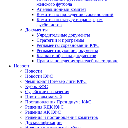
женского футбола
Апелляционный комитет
Комитет по проведению соревнований
Комитет по статусу и трансферам
футболистов
Документы
Учредительные документы
Стратегии и программы
Регламенты соревнований КФС
Регламентирующие документы
Бланки и образцы документов
Правила поведения зрителей на стадионе
Новости
Новости
Новости КФС
Чемпионат Премьер-лиги КФС
Кубок КФС
Судейские назначения
Протоколы матчей
Постановления Президиума КФС
Решения КДК КФС
Решения АК КФС
Решения и постановления комитетов
Дисквалификации
Новости крымского футбола