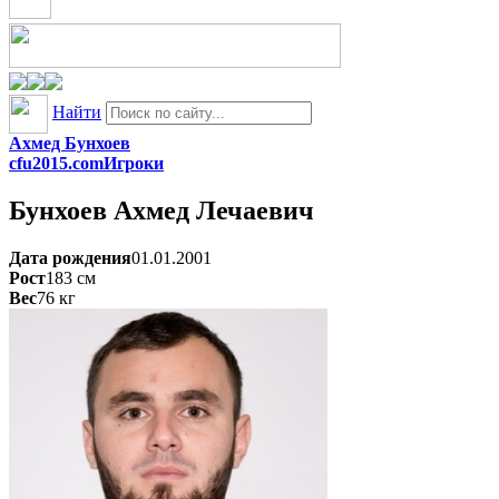
Найти
Ахмед Бунхоев
cfu2015.com
Игроки
Бунхоев
Ахмед Лечаевич
Дата рождения
01.01.2001
Рост
183
см
Вес
76
кг