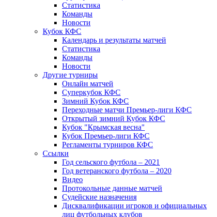
Статистика
Команды
Новости
Кубок КФС
Календарь и результаты матчей
Статистика
Команды
Новости
Другие турниры
Онлайн матчей
Суперкубок КФС
Зимний Кубок КФС
Переходные матчи Премьер-лиги КФС
Открытый зимний Кубок КФС
Кубок "Крымская весна"
Кубок Премьер-лиги КФС
Регламенты турниров КФС
Ссылки
Год сельского футбола – 2021
Год ветеранского футбола – 2020
Видео
Протокольные данные матчей
Судейские назначения
Дисквалификации игроков и официальных
лиц футбольных клубов