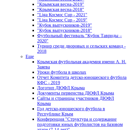
"Крымская весна-2019"
"Крымская весна-2018"
"Liga Космос Cup - 2021"
"Liga Космос Cup - 2019"
"Кубок выпускников-2019"
"Кубок выпускников-2018"
Футбольный фестиваль "Кубок Тавриды –
2020"
Турнир среди дворовых и сельских команд -
2018
Еще
Крымская футбольная академия имени А. Н.
Заяева
Уроки футбола в школах
Отчет Комитета детско-юношеского футбола
КФС - 2019
Логотип ДЮФЛ Крыма
Документы первенства ДЮФЛ Крыма
Сайты и страницы участников ДЮФЛ
Крыма
Год детско-юношеского футбола в
Республике Крым
Конференция "Структура и содержание
подготовки юных футболистов на базовом
этапе (7-14 лет)"