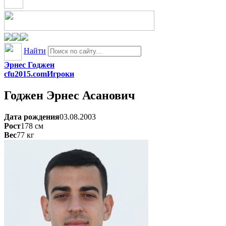
Найти
Эрнес Годжен
cfu2015.com
Игроки
Годжен
Эрнес Асанович
Дата рождения
03.08.2003
Рост
178
см
Вес
77
кг