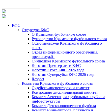
КФС
Структура КФС
О Крымском футбольном союзе
Руководство Крымского футбольного союза
Офис-менеджер Крымского футбольного
союза
Отдел информационного обеспечения,
пресс-служба
Символика Крымского футбольного союза
Логотип Премьер-лиги КФС
Логотип Кубка КФС 2026 года
Логотип Суперкубка КФС 2026 года
Respect
Комитеты Крымского футбольного союза
Судейско-инспекторский комитет
Контрольно-дисциплинарный комитет
Комитет Аттестации футбольных клубов и
инфраструктуры
Комитет Детско-юношеского футбола
Комитет мини-футбола, пляжного и