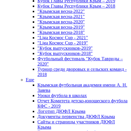
Кубок Главы Республики Крым – 2019
Кубок Главы Республики Крым – 2018
"Крымская весна-2022"
"Крымская весна-2021"
"Крымская весна-2020"
"Крымская весна-2019"
"Крымская весна-2018"
"Liga Космос Cup - 2021"
"Liga Космос Cup - 2019"
"Кубок выпускников-2019"
"Кубок выпускников-2018"
Футбольный фестиваль "Кубок Тавриды –
2020"
Турнир среди дворовых и сельских команд -
2018
Еще
Крымская футбольная академия имени А. Н.
Заяева
Уроки футбола в школах
Отчет Комитета детско-юношеского футбола
КФС - 2019
Логотип ДЮФЛ Крыма
Документы первенства ДЮФЛ Крыма
Сайты и страницы участников ДЮФЛ
Крыма