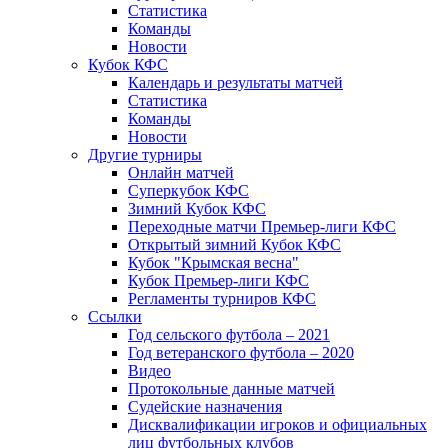
Статистика
Команды
Новости
Кубок КФС
Календарь и результаты матчей
Статистика
Команды
Новости
Другие турниры
Онлайн матчей
Суперкубок КФС
Зимний Кубок КФС
Переходные матчи Премьер-лиги КФС
Открытый зимний Кубок КФС
Кубок "Крымская весна"
Кубок Премьер-лиги КФС
Регламенты турниров КФС
Ссылки
Год сельского футбола – 2021
Год ветеранского футбола – 2020
Видео
Протокольные данные матчей
Судейские назначения
Дисквалификации игроков и официальных
лиц футбольных клубов