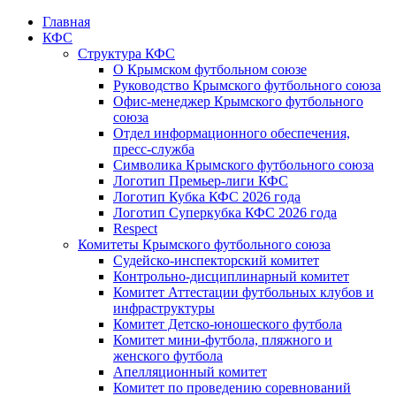
Главная
КФС
Структура КФС
О Крымском футбольном союзе
Руководство Крымского футбольного союза
Офис-менеджер Крымского футбольного
союза
Отдел информационного обеспечения,
пресс-служба
Символика Крымского футбольного союза
Логотип Премьер-лиги КФС
Логотип Кубка КФС 2026 года
Логотип Суперкубка КФС 2026 года
Respect
Комитеты Крымского футбольного союза
Судейско-инспекторский комитет
Контрольно-дисциплинарный комитет
Комитет Аттестации футбольных клубов и
инфраструктуры
Комитет Детско-юношеского футбола
Комитет мини-футбола, пляжного и
женского футбола
Апелляционный комитет
Комитет по проведению соревнований