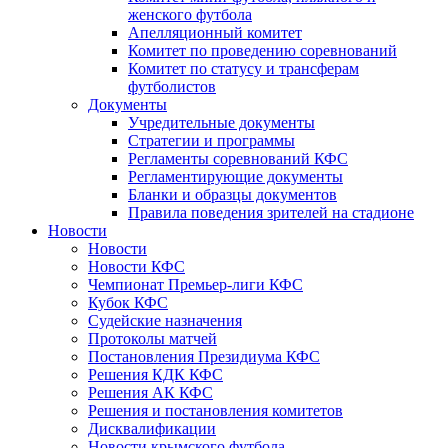
женского футбола
Апелляционный комитет
Комитет по проведению соревнований
Комитет по статусу и трансферам
футболистов
Документы
Учредительные документы
Стратегии и программы
Регламенты соревнований КФС
Регламентирующие документы
Бланки и образцы документов
Правила поведения зрителей на стадионе
Новости
Новости
Новости КФС
Чемпионат Премьер-лиги КФС
Кубок КФС
Судейские назначения
Протоколы матчей
Постановления Президиума КФС
Решения КДК КФС
Решения АК КФС
Решения и постановления комитетов
Дисквалификации
Новости крымского футбола