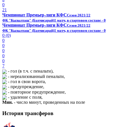
0
21
Чемпионат Премьер-лиги КФС
Сезон 2021/22
ФК "Кызылташ" (Бахчисарай)
1 матч, в стартовом составе - 0
Чемпионат Премьер-лиги КФС
Сезон 2021/22
ФК "Кызылташ" (Бахчисарай)
1 матч, в стартовом составе - 0
0 (0)
0
0
0
0
0
7
- гол (в т.ч. с пенальти),
- нереализованный пенальти,
- гол в свои ворота,
- предупреждение,
- повторное предупреждение,
- удаление с поля,
Мин.
- число минут, проведенных на поле
История трансферов