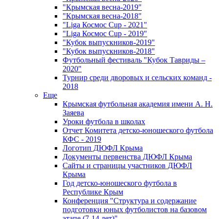
"Крымская весна-2019"
"Крымская весна-2018"
"Liga Космос Cup - 2021"
"Liga Космос Cup - 2019"
"Кубок выпускников-2019"
"Кубок выпускников-2018"
Футбольный фестиваль "Кубок Тавриды –
2020"
Турнир среди дворовых и сельских команд -
2018
Еще
Крымская футбольная академия имени А. Н.
Заяева
Уроки футбола в школах
Отчет Комитета детско-юношеского футбола
КФС - 2019
Логотип ДЮФЛ Крыма
Документы первенства ДЮФЛ Крыма
Сайты и страницы участников ДЮФЛ
Крыма
Год детско-юношеского футбола в
Республике Крым
Конференция "Структура и содержание
подготовки юных футболистов на базовом
этапе (7-14 лет)"