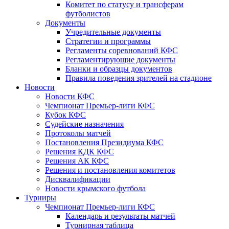
Комитет по статусу и трансферам
футболистов
Документы
Учредительные документы
Стратегии и программы
Регламенты соревнований КФС
Регламентирующие документы
Бланки и образцы документов
Правила поведения зрителей на стадионе
Новости
Новости КФС
Чемпионат Премьер-лиги КФС
Кубок КФС
Судейские назначения
Протоколы матчей
Постановления Президиума КФС
Решения КДК КФС
Решения АК КФС
Решения и постановления комитетов
Дисквалификации
Новости крымского футбола
Турниры
Чемпионат Премьер-лиги КФС
Календарь и результаты матчей
Турнирная таблица