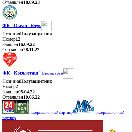
Отзаявлен
18.09.23
ФК "Океан"
Керчь
Позиция
Полузащитник
Номер
12
Заявлен
16.09.22
Отзаявлен
28.11.22
ФК "Кызылташ"
Бахчисарай
Позиция
Полузащитник
Номер
2
Заявлен
05.04.22
Отзаявлен
10.06.22
информационный партнер
информационный
партнер