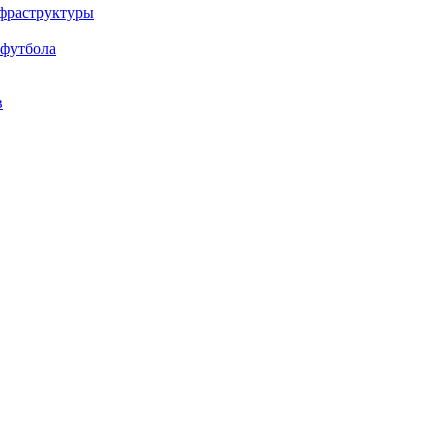
нфраструктуры
 футбола
в