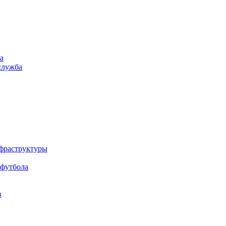
а
служба
нфраструктуры
 футбола
в