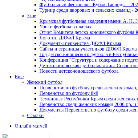
Футбольный фестиваль "Кубок Тавриды – 202
Турнир среди дворовых и сельских команд - 2
Еще
Крымская футбольная академия имени А. Н. З
Уроки футбола в школах
Отчет Комитета детско-юношеского футбола 
Логотип ДЮФЛ Крыма
Документы первенства ДЮФЛ Крыма
Сайты и страницы участников ДЮФЛ Крыма
Год детско-юношеского футбола в Республик
Конференция "Структура и содержание подгот
Детско-юношеская футбольная лига Севастоп
Новости детско-юношеского футбола
Еще
Женский футбол
Первенство по футболу среди женских команд
Первенство по футболу 8х8
Чемпионат Республики Крым среди женских 
Первенство среди женских команд 2000 г.р. и
Документы Первенства по футболу среди жен
Ссылки
Онлайн матчей