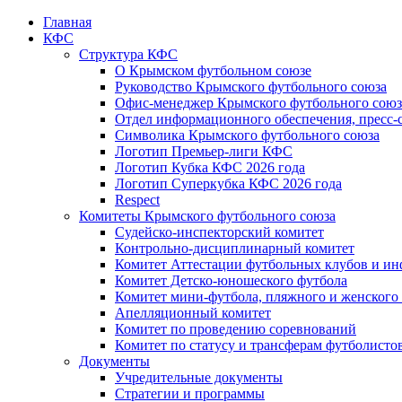
Главная
КФС
Структура КФС
О Крымском футбольном союзе
Руководство Крымского футбольного союза
Офис-менеджер Крымского футбольного союз
Отдел информационного обеспечения, пресс-
Символика Крымского футбольного союза
Логотип Премьер-лиги КФС
Логотип Кубка КФС 2026 года
Логотип Суперкубка КФС 2026 года
Respect
Комитеты Крымского футбольного союза
Судейско-инспекторский комитет
Контрольно-дисциплинарный комитет
Комитет Аттестации футбольных клубов и и
Комитет Детско-юношеского футбола
Комитет мини-футбола, пляжного и женского
Апелляционный комитет
Комитет по проведению соревнований
Комитет по статусу и трансферам футболисто
Документы
Учредительные документы
Стратегии и программы