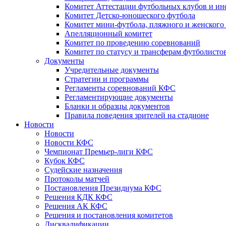
Комитет Аттестации футбольных клубов и и
Комитет Детско-юношеского футбола
Комитет мини-футбола, пляжного и женского
Апелляционный комитет
Комитет по проведению соревнований
Комитет по статусу и трансферам футболисто
Документы
Учредительные документы
Стратегии и программы
Регламенты соревнований КФС
Регламентирующие документы
Бланки и образцы документов
Правила поведения зрителей на стадионе
Новости
Новости
Новости КФС
Чемпионат Премьер-лиги КФС
Кубок КФС
Судейские назначения
Протоколы матчей
Постановления Президиума КФС
Решения КДК КФС
Решения АК КФС
Решения и постановления комитетов
Дисквалификации