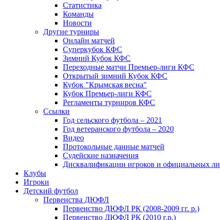
Статистика
Команды
Новости
Другие турниры
Онлайн матчей
Суперкубок КФС
Зимний Кубок КФС
Переходные матчи Премьер-лиги КФС
Открытый зимний Кубок КФС
Кубок "Крымская весна"
Кубок Премьер-лиги КФС
Регламенты турниров КФС
Ссылки
Год сельского футбола – 2021
Год ветеранского футбола – 2020
Видео
Протокольные данные матчей
Судейские назначения
Дисквалификации игроков и официальных ли
Клубы
Игроки
Детский футбол
Первенства ДЮФЛ
Первенство ДЮФЛ РК (2008-2009 гг. р.)
Первенство ДЮФЛ РК (2010 г.р.)