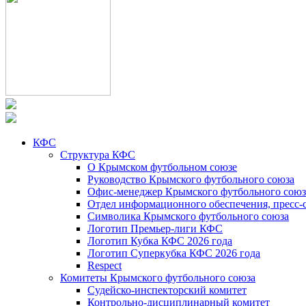
КФС
Структура КФС
О Крымском футбольном союзе
Руководство Крымского футбольного союза
Офис-менеджер Крымского футбольного союз
Отдел информационного обеспечения, пресс-
Символика Крымского футбольного союза
Логотип Премьер-лиги КФС
Логотип Кубка КФС 2026 года
Логотип Суперкубка КФС 2026 года
Respect
Комитеты Крымского футбольного союза
Судейско-инспекторский комитет
Контрольно-дисциплинарный комитет