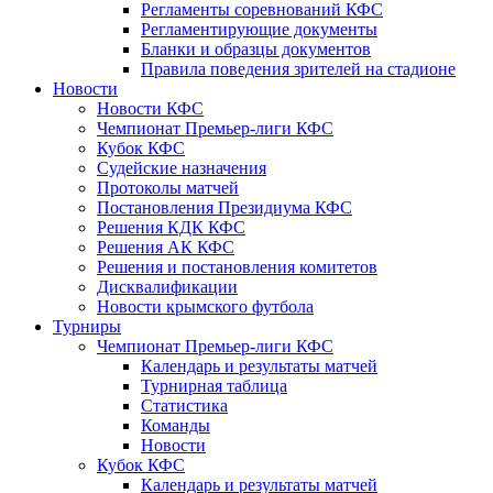
Регламенты соревнований КФС
Регламентирующие документы
Бланки и образцы документов
Правила поведения зрителей на стадионе
Новости
Новости КФС
Чемпионат Премьер-лиги КФС
Кубок КФС
Судейские назначения
Протоколы матчей
Постановления Президиума КФС
Решения КДК КФС
Решения АК КФС
Решения и постановления комитетов
Дисквалификации
Новости крымского футбола
Турниры
Чемпионат Премьер-лиги КФС
Календарь и результаты матчей
Турнирная таблица
Статистика
Команды
Новости
Кубок КФС
Календарь и результаты матчей