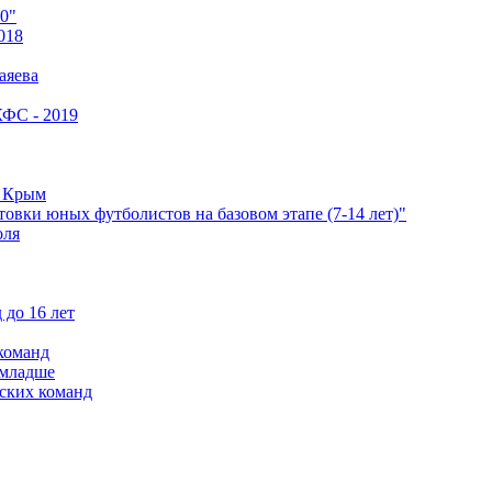
0"
018
аяева
КФС - 2019
е Крым
овки юных футболистов на базовом этапе (7-14 лет)"
оля
 до 16 лет
команд
 младше
ских команд