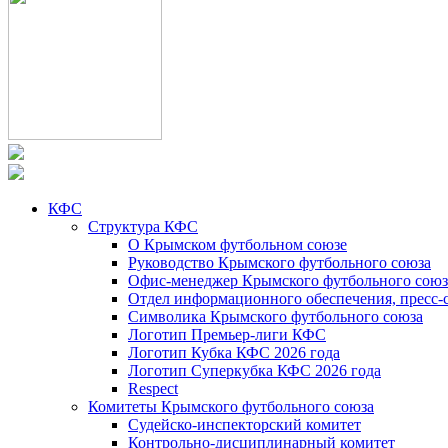
КФС
Структура КФС
О Крымском футбольном союзе
Руководство Крымского футбольного союза
Офис-менеджер Крымского футбольного союз
Отдел информационного обеспечения, пресс-
Символика Крымского футбольного союза
Логотип Премьер-лиги КФС
Логотип Кубка КФС 2026 года
Логотип Суперкубка КФС 2026 года
Respect
Комитеты Крымского футбольного союза
Судейско-инспекторский комитет
Контрольно-дисциплинарный комитет