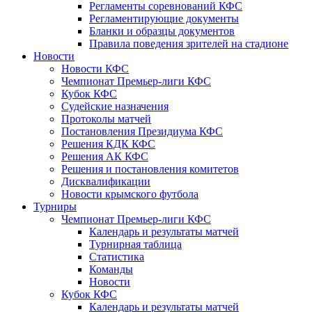
Регламенты соревнований КФС
Регламентирующие документы
Бланки и образцы документов
Правила поведения зрителей на стадионе
Новости
Новости КФС
Чемпионат Премьер-лиги КФС
Кубок КФС
Судейские назначения
Протоколы матчей
Постановления Президиума КФС
Решения КДК КФС
Решения АК КФС
Решения и постановления комитетов
Дисквалификации
Новости крымского футбола
Турниры
Чемпионат Премьер-лиги КФС
Календарь и результаты матчей
Турнирная таблица
Статистика
Команды
Новости
Кубок КФС
Календарь и результаты матчей