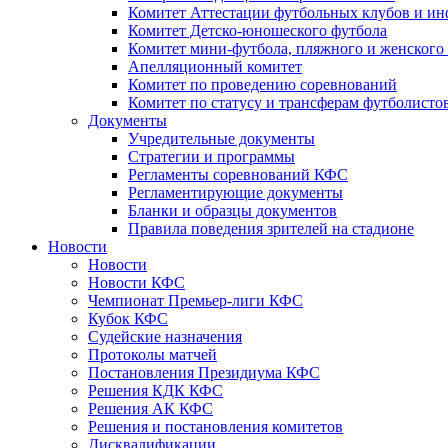
Комитет Аттестации футбольных клубов и и
Комитет Детско-юношеского футбола
Комитет мини-футбола, пляжного и женского
Апелляционный комитет
Комитет по проведению соревнований
Комитет по статусу и трансферам футболисто
Документы
Учредительные документы
Стратегии и программы
Регламенты соревнований КФС
Регламентирующие документы
Бланки и образцы документов
Правила поведения зрителей на стадионе
Новости
Новости
Новости КФС
Чемпионат Премьер-лиги КФС
Кубок КФС
Судейские назначения
Протоколы матчей
Постановления Президиума КФС
Решения КДК КФС
Решения АК КФС
Решения и постановления комитетов
Дисквалификации