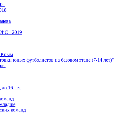
0"
018
аяева
КФС - 2019
е Крым
овки юных футболистов на базовом этапе (7-14 лет)"
оля
 до 16 лет
команд
 младше
ских команд