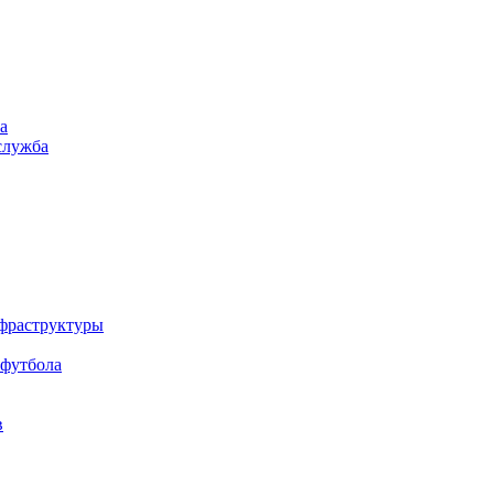
а
служба
нфраструктуры
 футбола
в