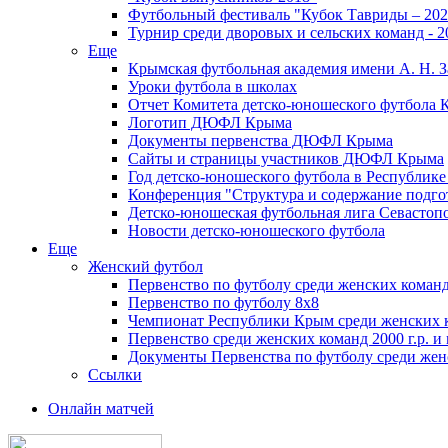
Футбольный фестиваль "Кубок Тавриды – 202
Турнир среди дворовых и сельских команд - 2
Еще
Крымская футбольная академия имени А. Н. З
Уроки футбола в школах
Отчет Комитета детско-юношеского футбола 
Логотип ДЮФЛ Крыма
Документы первенства ДЮФЛ Крыма
Сайты и страницы участников ДЮФЛ Крыма
Год детско-юношеского футбола в Республик
Конференция "Структура и содержание подгот
Детско-юношеская футбольная лига Севастоп
Новости детско-юношеского футбола
Еще
Женский футбол
Первенство по футболу среди женских команд
Первенство по футболу 8х8
Чемпионат Республики Крым среди женских 
Первенство среди женских команд 2000 г.р. и
Документы Первенства по футболу среди жен
Ссылки
Онлайн матчей