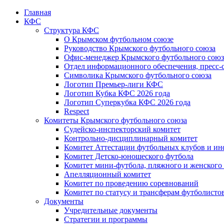
Главная
КФС
Структура КФС
О Крымском футбольном союзе
Руководство Крымского футбольного союза
Офис-менеджер Крымского футбольного союз
Отдел информационного обеспечения, пресс-
Символика Крымского футбольного союза
Логотип Премьер-лиги КФС
Логотип Кубка КФС 2026 года
Логотип Суперкубка КФС 2026 года
Respect
Комитеты Крымского футбольного союза
Судейско-инспекторский комитет
Контрольно-дисциплинарный комитет
Комитет Аттестации футбольных клубов и и
Комитет Детско-юношеского футбола
Комитет мини-футбола, пляжного и женского
Апелляционный комитет
Комитет по проведению соревнований
Комитет по статусу и трансферам футболисто
Документы
Учредительные документы
Стратегии и программы