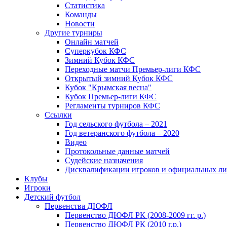
Статистика
Команды
Новости
Другие турниры
Онлайн матчей
Суперкубок КФС
Зимний Кубок КФС
Переходные матчи Премьер-лиги КФС
Открытый зимний Кубок КФС
Кубок "Крымская весна"
Кубок Премьер-лиги КФС
Регламенты турниров КФС
Ссылки
Год сельского футбола – 2021
Год ветеранского футбола – 2020
Видео
Протокольные данные матчей
Судейские назначения
Дисквалификации игроков и официальных ли
Клубы
Игроки
Детский футбол
Первенства ДЮФЛ
Первенство ДЮФЛ РК (2008-2009 гг. р.)
Первенство ДЮФЛ РК (2010 г.р.)