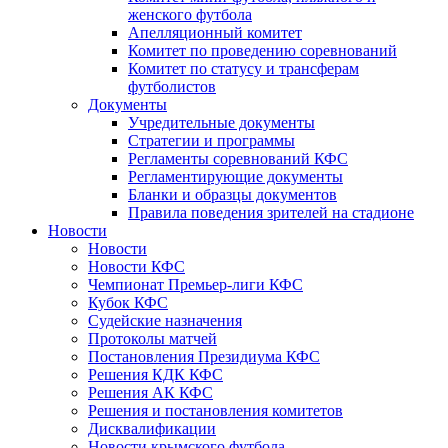
женского футбола
Апелляционный комитет
Комитет по проведению соревнований
Комитет по статусу и трансферам
футболистов
Документы
Учредительные документы
Стратегии и программы
Регламенты соревнований КФС
Регламентирующие документы
Бланки и образцы документов
Правила поведения зрителей на стадионе
Новости
Новости
Новости КФС
Чемпионат Премьер-лиги КФС
Кубок КФС
Судейские назначения
Протоколы матчей
Постановления Президиума КФС
Решения КДК КФС
Решения АК КФС
Решения и постановления комитетов
Дисквалификации
Новости крымского футбола