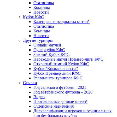
Статистика
Команды
Новости
Кубок КФС
Календарь и результаты матчей
Статистика
Команды
Новости
Другие турниры
Онлайн матчей
Суперкубок КФС
Зимний Кубок КФС
Переходные матчи Премьер-лиги КФС
Открытый зимний Кубок КФС
Кубок "Крымская весна"
Кубок Премьер-лиги КФС
Регламенты турниров КФС
Ссылки
Год сельского футбола – 2021
Год ветеранского футбола – 2020
Видео
Протокольные данные матчей
Судейские назначения
Дисквалификации игроков и официальных
лиц футбольных клубов