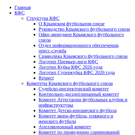
Главная
КФС
Структура КФС
О Крымском футбольном союзе
Руководство Крымского футбольного союза
Офис-менеджер Крымского футбольного
союза
Отдел информационного обеспечения,
пресс-служба
Символика Крымского футбольного союза
Логотип Премьер-лиги КФС
Логотип Кубка КФС 2026 года
Логотип Суперкубка КФС 2026 года
Respect
Комитеты Крымского футбольного союза
Судейско-инспекторский комитет
Контрольно-дисциплинарный комитет
Комитет Аттестации футбольных клубов и
инфраструктуры
Комитет Детско-юношеского футбола
Комитет мини-футбола, пляжного и
женского футбола
Апелляционный комитет
Комитет по проведению соревнований