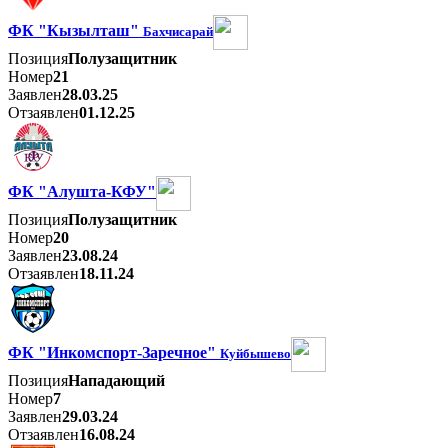
ФК "Кызылташ"
Бахчисарай
Позиция
Полузащитник
Номер
21
Заявлен
28.03.25
Отзаявлен
01.12.25
ФК "Алушта-КФУ"
Позиция
Полузащитник
Номер
20
Заявлен
23.08.24
Отзаявлен
18.11.24
ФК "Инкомспорт-Заречное"
Куйбышево
Позиция
Нападающий
Номер
7
Заявлен
29.03.24
Отзаявлен
16.08.24