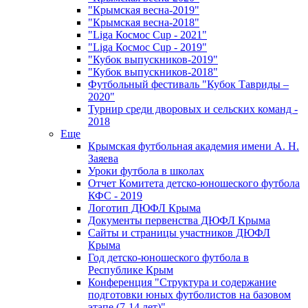
"Крымская весна-2019"
"Крымская весна-2018"
"Liga Космос Cup - 2021"
"Liga Космос Cup - 2019"
"Кубок выпускников-2019"
"Кубок выпускников-2018"
Футбольный фестиваль "Кубок Тавриды –
2020"
Турнир среди дворовых и сельских команд -
2018
Еще
Крымская футбольная академия имени А. Н.
Заяева
Уроки футбола в школах
Отчет Комитета детско-юношеского футбола
КФС - 2019
Логотип ДЮФЛ Крыма
Документы первенства ДЮФЛ Крыма
Сайты и страницы участников ДЮФЛ
Крыма
Год детско-юношеского футбола в
Республике Крым
Конференция "Структура и содержание
подготовки юных футболистов на базовом
этапе (7-14 лет)"