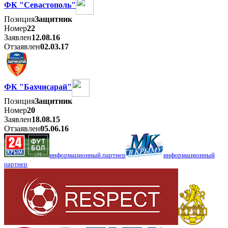
ФК "Севастополь"
Позиция
Защитник
Номер
22
Заявлен
12.08.16
Отзаявлен
02.03.17
ФК "Бахчисарай"
Позиция
Защитник
Номер
20
Заявлен
18.08.15
Отзаявлен
05.06.16
информационный партнер
информационный
партнер