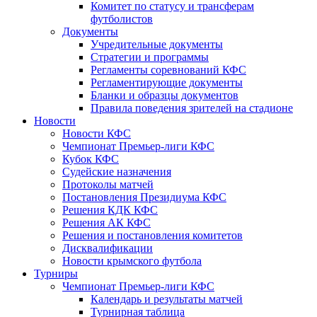
Комитет по статусу и трансферам
футболистов
Документы
Учредительные документы
Стратегии и программы
Регламенты соревнований КФС
Регламентирующие документы
Бланки и образцы документов
Правила поведения зрителей на стадионе
Новости
Новости КФС
Чемпионат Премьер-лиги КФС
Кубок КФС
Судейские назначения
Протоколы матчей
Постановления Президиума КФС
Решения КДК КФС
Решения АК КФС
Решения и постановления комитетов
Дисквалификации
Новости крымского футбола
Турниры
Чемпионат Премьер-лиги КФС
Календарь и результаты матчей
Турнирная таблица