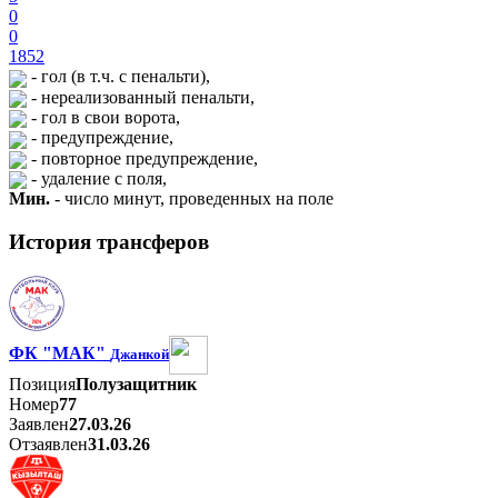
0
0
1852
- гол (в т.ч. с пенальти),
- нереализованный пенальти,
- гол в свои ворота,
- предупреждение,
- повторное предупреждение,
- удаление с поля,
Мин.
- число минут, проведенных на поле
История трансферов
ФК "МАК"
Джанкой
Позиция
Полузащитник
Номер
77
Заявлен
27.03.26
Отзаявлен
31.03.26