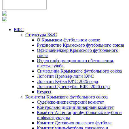
КФС
Структура КФС
О Крымском футбольном союзе
Руководство Крымского футбольного союза
Офис-менеджер Крымского футбольного
союза
Отдел информационного обеспечения,
пресс-служба
Символика Крымского футбольного союза
Логотип Премьер-лиги КФС
Логотип Кубка КФС 2026 года
Логотип Суперкубка КФС 2026 года
Respect
Комитеты Крымского футбольного союза
Судейско-инспекторский комитет
Контрольно-дисциплинарный комитет
Комитет Аттестации футбольных клубов и
инфраструктуры
Комитет Детско-юношеского футбола
Комитет мини-футбола, пляжного и