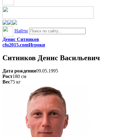
Найти
Денис Ситников
cfu2015.com
Игроки
Ситников
Денис Васильевич
Дата рождения
09.05.1995
Рост
180
см
Вес
75
кг