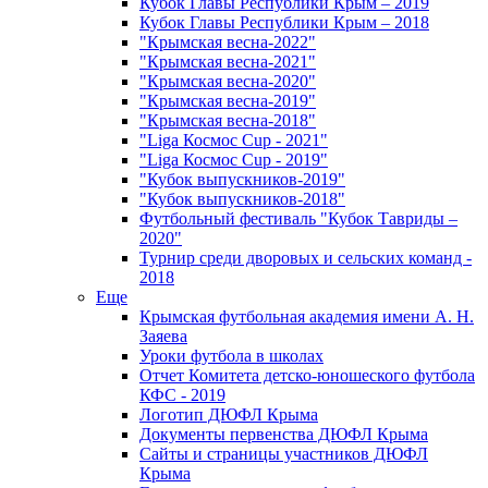
Кубок Главы Республики Крым – 2019
Кубок Главы Республики Крым – 2018
"Крымская весна-2022"
"Крымская весна-2021"
"Крымская весна-2020"
"Крымская весна-2019"
"Крымская весна-2018"
"Liga Космос Cup - 2021"
"Liga Космос Cup - 2019"
"Кубок выпускников-2019"
"Кубок выпускников-2018"
Футбольный фестиваль "Кубок Тавриды –
2020"
Турнир среди дворовых и сельских команд -
2018
Еще
Крымская футбольная академия имени А. Н.
Заяева
Уроки футбола в школах
Отчет Комитета детско-юношеского футбола
КФС - 2019
Логотип ДЮФЛ Крыма
Документы первенства ДЮФЛ Крыма
Сайты и страницы участников ДЮФЛ
Крыма