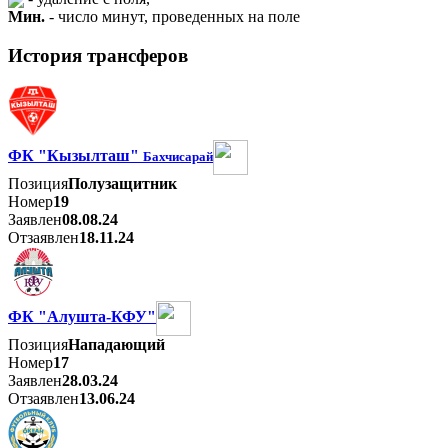
Мин.
- число минут, проведенных на поле
История трансферов
ФК "Кызылташ"
Бахчисарай
Позиция
Полузащитник
Номер
19
Заявлен
08.08.24
Отзаявлен
18.11.24
ФК "Алушта-КФУ"
Позиция
Нападающий
Номер
17
Заявлен
28.03.24
Отзаявлен
13.06.24