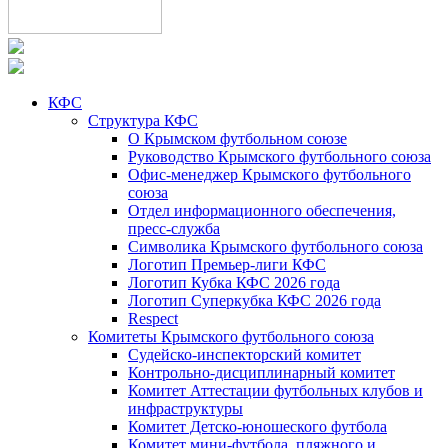
КФС
Структура КФС
О Крымском футбольном союзе
Руководство Крымского футбольного союза
Офис-менеджер Крымского футбольного
союза
Отдел информационного обеспечения,
пресс-служба
Символика Крымского футбольного союза
Логотип Премьер-лиги КФС
Логотип Кубка КФС 2026 года
Логотип Суперкубка КФС 2026 года
Respect
Комитеты Крымского футбольного союза
Судейско-инспекторский комитет
Контрольно-дисциплинарный комитет
Комитет Аттестации футбольных клубов и
инфраструктуры
Комитет Детско-юношеского футбола
Комитет мини-футбола, пляжного и