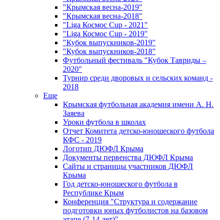
"Крымская весна-2019"
"Крымская весна-2018"
"Liga Космос Cup - 2021"
"Liga Космос Cup - 2019"
"Кубок выпускников-2019"
"Кубок выпускников-2018"
Футбольный фестиваль "Кубок Тавриды –
2020"
Турнир среди дворовых и сельских команд -
2018
Еще
Крымская футбольная академия имени А. Н.
Заяева
Уроки футбола в школах
Отчет Комитета детско-юношеского футбола
КФС - 2019
Логотип ДЮФЛ Крыма
Документы первенства ДЮФЛ Крыма
Сайты и страницы участников ДЮФЛ
Крыма
Год детско-юношеского футбола в
Республике Крым
Конференция "Структура и содержание
подготовки юных футболистов на базовом
этапе (7-14 лет)"