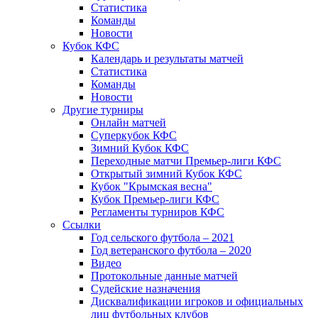
Статистика
Команды
Новости
Кубок КФС
Календарь и результаты матчей
Статистика
Команды
Новости
Другие турниры
Онлайн матчей
Суперкубок КФС
Зимний Кубок КФС
Переходные матчи Премьер-лиги КФС
Открытый зимний Кубок КФС
Кубок "Крымская весна"
Кубок Премьер-лиги КФС
Регламенты турниров КФС
Ссылки
Год сельского футбола – 2021
Год ветеранского футбола – 2020
Видео
Протокольные данные матчей
Судейские назначения
Дисквалификации игроков и официальных
лиц футбольных клубов