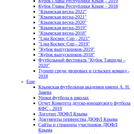
Кубок Главы Республики Крым – 2019
Кубок Главы Республики Крым – 2018
"Крымская весна-2022"
"Крымская весна-2021"
"Крымская весна-2020"
"Крымская весна-2019"
"Крымская весна-2018"
"Liga Космос Cup - 2021"
"Liga Космос Cup - 2019"
"Кубок выпускников-2019"
"Кубок выпускников-2018"
Футбольный фестиваль "Кубок Тавриды –
2020"
Турнир среди дворовых и сельских команд -
2018
Еще
Крымская футбольная академия имени А. Н.
Заяева
Уроки футбола в школах
Отчет Комитета детско-юношеского футбола
КФС - 2019
Логотип ДЮФЛ Крыма
Документы первенства ДЮФЛ Крыма
Сайты и страницы участников ДЮФЛ
Крыма