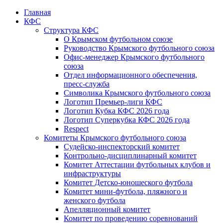
Главная
КФС
Структура КФС
О Крымском футбольном союзе
Руководство Крымского футбольного союза
Офис-менеджер Крымского футбольного
союза
Отдел информационного обеспечения,
пресс-служба
Символика Крымского футбольного союза
Логотип Премьер-лиги КФС
Логотип Кубка КФС 2026 года
Логотип Суперкубка КФС 2026 года
Respect
Комитеты Крымского футбольного союза
Судейско-инспекторский комитет
Контрольно-дисциплинарный комитет
Комитет Аттестации футбольных клубов и
инфраструктуры
Комитет Детско-юношеского футбола
Комитет мини-футбола, пляжного и
женского футбола
Апелляционный комитет
Комитет по проведению соревнований