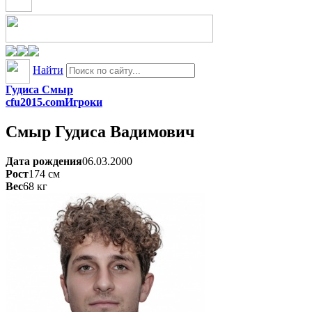
Найти
Гудиса Смыр
cfu2015.com
Игроки
Смыр
Гудиса Вадимович
Дата рождения
06.03.2000
Рост
174
см
Вес
68
кг