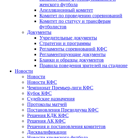
женского футбола
Апелляционный комитет
Комитет по проведению соревнований
Комитет по статусу и трансферам
футболистов
Документы
Учредительные документы
Стратегии и программы
Регламенты соревнований КФС
Регламентирующие документы
Бланки и образцы документов
Правила поведения зрителей на стадионе
Новости
Новости
Новости КФС
Чемпионат Премьер-лиги КФС
Кубок КФС
Судейские назначения
Протоколы матчей
Постановления Президиума КФС
Решения КДК КФС
Решения АК КФС
Решения и постановления комитетов
Дисквалификации
Новости крымского футбола