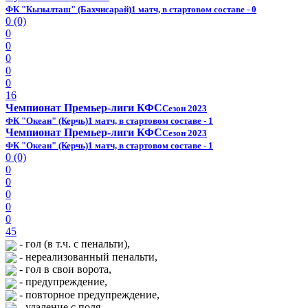
ФК "Кызылташ" (Бахчисарай)
1 матч, в стартовом составе - 0
0 (0)
0
0
0
0
0
16
Чемпионат Премьер-лиги КФС
Сезон 2023
ФК "Океан" (Керчь)
1 матч, в стартовом составе - 1
Чемпионат Премьер-лиги КФС
Сезон 2023
ФК "Океан" (Керчь)
1 матч, в стартовом составе - 1
0 (0)
0
0
0
0
0
45
- гол (в т.ч. с пенальти),
- нереализованный пенальти,
- гол в свои ворота,
- предупреждение,
- повторное предупреждение,
- удаление с поля,