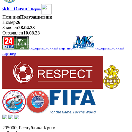
ФК "Океан"
Керчь
Позиция
Полузащитник
Номер
26
Заявлен
28.04.23
Отзаявлен
10.08.23
информационный партнер
информационный
партнер
295000,
Республика Крым
,