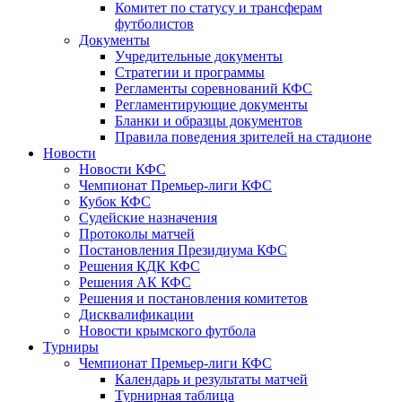
Комитет по статусу и трансферам
футболистов
Документы
Учредительные документы
Стратегии и программы
Регламенты соревнований КФС
Регламентирующие документы
Бланки и образцы документов
Правила поведения зрителей на стадионе
Новости
Новости КФС
Чемпионат Премьер-лиги КФС
Кубок КФС
Судейские назначения
Протоколы матчей
Постановления Президиума КФС
Решения КДК КФС
Решения АК КФС
Решения и постановления комитетов
Дисквалификации
Новости крымского футбола
Турниры
Чемпионат Премьер-лиги КФС
Календарь и результаты матчей
Турнирная таблица