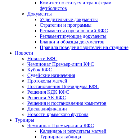
Комитет по статусу и трансферам
футболистов
Документы
Учредительные документы
Стратегии и программы
Регламенты соревнований КФС
Регламентирующие документы
Бланки и образцы документов
Правила поведения зрителей на стадионе
Новости
Новости КФС
Чемпионат Премьер-лиги КФС
Кубок КФС
Судейские назначения
Протоколы матчей
Постановления Президиума КФС
Решения КДК КФС
Решения АК КФС
Решения и постановления комитетов
Дисквалификации
Новости крымского футбола
Турниры
Чемпионат Премьер-лиги КФС
Календарь и результаты матчей
Турнирная таблица