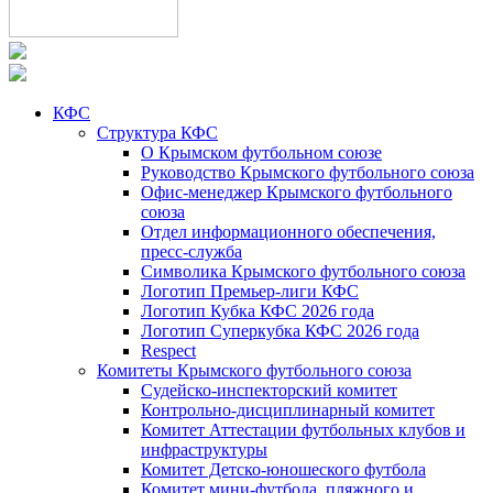
КФС
Структура КФС
О Крымском футбольном союзе
Руководство Крымского футбольного союза
Офис-менеджер Крымского футбольного
союза
Отдел информационного обеспечения,
пресс-служба
Символика Крымского футбольного союза
Логотип Премьер-лиги КФС
Логотип Кубка КФС 2026 года
Логотип Суперкубка КФС 2026 года
Respect
Комитеты Крымского футбольного союза
Судейско-инспекторский комитет
Контрольно-дисциплинарный комитет
Комитет Аттестации футбольных клубов и
инфраструктуры
Комитет Детско-юношеского футбола
Комитет мини-футбола, пляжного и