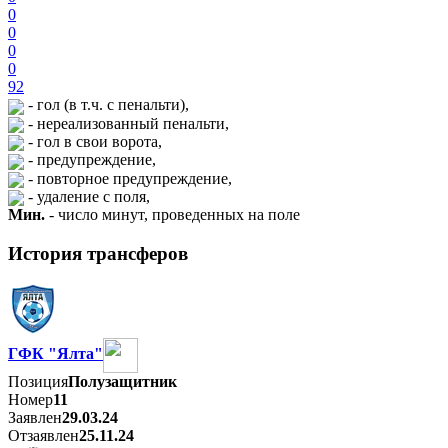
0
0
0
0
92
- гол (в т.ч. с пенальти),
- нереализованный пенальти,
- гол в свои ворота,
- предупреждение,
- повторное предупреждение,
- удаление с поля,
Мин.
- число минут, проведенных на поле
История трансферов
ГФК "Ялта"
Позиция
Полузащитник
Номер
11
Заявлен
29.03.24
Отзаявлен
25.11.24