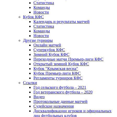
Статистика
Команды
Новости
Кубок КФС
Календарь и результаты матчей
Статистика
Команды
Новости
Другие турниры
Онлайн матчей
Суперкубок КФС
Зимний Кубок КФС
Переходные матчи Премьер-лиги КФС
Открытый зимний Кубок КФС
Кубок "Крымская весна"
Кубок Премьер-лиги КФС
Регламенты турниров КФС
Ссылки
Год сельского футбола – 2021
Год ветеранского футбола – 2020
Видео
Протокольные данные матчей
Судейские назначения
Дисквалификации игроков и официальных
лиц футбольных клубов