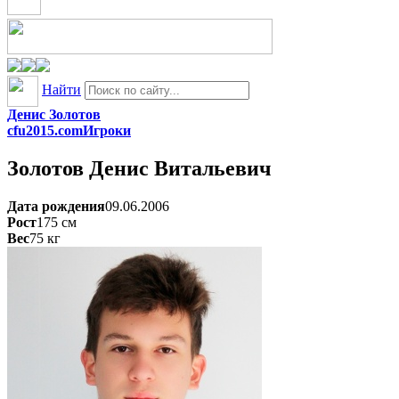
Найти
Денис Золотов
cfu2015.com
Игроки
Золотов
Денис Витальевич
Дата рождения
09.06.2006
Рост
175
см
Вес
75
кг