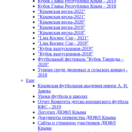
Кубок Главы Республики Крым – 2019
Кубок Главы Республики Крым – 2018
"Крымская весна-2022"
"Крымская весна-2021"
"Крымская весна-2020"
"Крымская весна-2019"
"Крымская весна-2018"
"Liga Космос Cup - 2021"
"Liga Космос Cup - 2019"
"Кубок выпускников-2019"
"Кубок выпускников-2018"
Футбольный фестиваль "Кубок Тавриды –
2020"
Турнир среди дворовых и сельских команд -
2018
Еще
Крымская футбольная академия имени А. Н.
Заяева
Уроки футбола в школах
Отчет Комитета детско-юношеского футбола
КФС - 2019
Логотип ДЮФЛ Крыма
Документы первенства ДЮФЛ Крыма
Сайты и страницы участников ДЮФЛ
Крыма