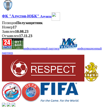
ФК "Алустон-ЮБК"
Алушта
Позиция
Полузащитник
Номер
17
Заявлен
10.08.23
Отзаявлен
17.11.23
информационный партнер
информационный
партнер