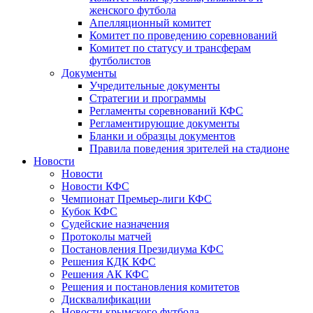
женского футбола
Апелляционный комитет
Комитет по проведению соревнований
Комитет по статусу и трансферам
футболистов
Документы
Учредительные документы
Стратегии и программы
Регламенты соревнований КФС
Регламентирующие документы
Бланки и образцы документов
Правила поведения зрителей на стадионе
Новости
Новости
Новости КФС
Чемпионат Премьер-лиги КФС
Кубок КФС
Судейские назначения
Протоколы матчей
Постановления Президиума КФС
Решения КДК КФС
Решения АК КФС
Решения и постановления комитетов
Дисквалификации
Новости крымского футбола