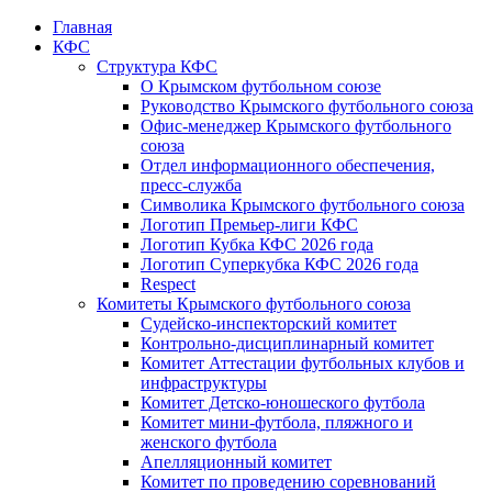
Главная
КФС
Структура КФС
О Крымском футбольном союзе
Руководство Крымского футбольного союза
Офис-менеджер Крымского футбольного
союза
Отдел информационного обеспечения,
пресс-служба
Символика Крымского футбольного союза
Логотип Премьер-лиги КФС
Логотип Кубка КФС 2026 года
Логотип Суперкубка КФС 2026 года
Respect
Комитеты Крымского футбольного союза
Судейско-инспекторский комитет
Контрольно-дисциплинарный комитет
Комитет Аттестации футбольных клубов и
инфраструктуры
Комитет Детско-юношеского футбола
Комитет мини-футбола, пляжного и
женского футбола
Апелляционный комитет
Комитет по проведению соревнований