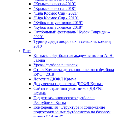
"Крымская весна-2019"
"Крымская весна-2018"
"Liga Космос Cup - 2021"
"Liga Космос Cup - 2019"
"Кубок выпускников-2019"
"Кубок выпускников-2018"
Футбольный фестиваль "Кубок Тавриды –
2020"
Турнир среди дворовых и сельских команд -
2018
Еще
Крымская футбольная академия имени А. Н.
Заяева
Уроки футбола в школах
Отчет Комитета детско-юношеского футбола
КФС - 2019
Логотип ДЮФЛ Крыма
Документы первенства ДЮФЛ Крыма
Сайты и страницы участников ДЮФЛ
Крыма
Год детско-юношеского футбола в
Республике Крым
Конференция "Структура и содержание
подготовки юных футболистов на базовом
этапе (7-14 лет)"