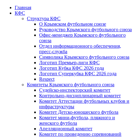
Главная
КФС
Структура КФС
О Крымском футбольном союзе
Руководство Крымского футбольного союза
Офис-менеджер Крымского футбольного
союза
Отдел информационного обеспечения,
пресс-служба
Символика Крымского футбольного союза
Логотип Премьер-лиги КФС
Логотип Кубка КФС 2026 года
Логотип Суперкубка КФС 2026 года
Respect
Комитеты Крымского футбольного союза
Судейско-инспекторский комитет
Контрольно-дисциплинарный комитет
Комитет Аттестации футбольных клубов и
инфраструктуры
Комитет Детско-юношеского футбола
Комитет мини-футбола, пляжного и
женского футбола
Апелляционный комитет
Комитет по проведению соревнований