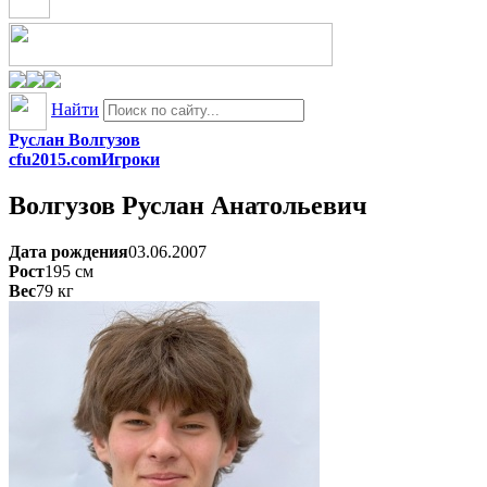
Найти
Руслан Волгузов
cfu2015.com
Игроки
Волгузов
Руслан Анатольевич
Дата рождения
03.06.2007
Рост
195
см
Вес
79
кг