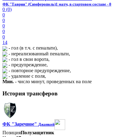
ФК "Таврия" (Симферополь)
1 матч, в стартовом составе - 0
0 (0)
0
0
0
0
0
14
- гол (в т.ч. с пенальти),
- нереализованный пенальти,
- гол в свои ворота,
- предупреждение,
- повторное предупреждение,
- удаление с поля,
Мин.
- число минут, проведенных на поле
История трансферов
ФК "Заречное"
Джанкой
Позиция
Полузащитник