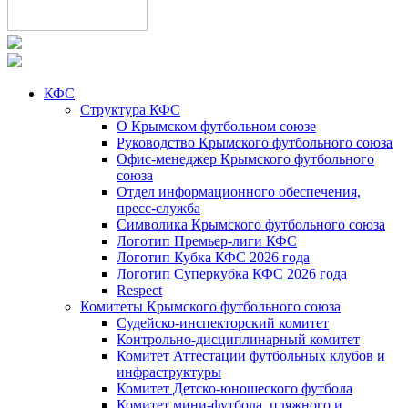
КФС
Структура КФС
О Крымском футбольном союзе
Руководство Крымского футбольного союза
Офис-менеджер Крымского футбольного
союза
Отдел информационного обеспечения,
пресс-служба
Символика Крымского футбольного союза
Логотип Премьер-лиги КФС
Логотип Кубка КФС 2026 года
Логотип Суперкубка КФС 2026 года
Respect
Комитеты Крымского футбольного союза
Судейско-инспекторский комитет
Контрольно-дисциплинарный комитет
Комитет Аттестации футбольных клубов и
инфраструктуры
Комитет Детско-юношеского футбола
Комитет мини-футбола, пляжного и