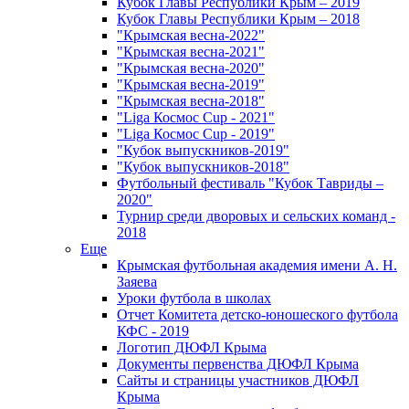
Кубок Главы Республики Крым – 2019
Кубок Главы Республики Крым – 2018
"Крымская весна-2022"
"Крымская весна-2021"
"Крымская весна-2020"
"Крымская весна-2019"
"Крымская весна-2018"
"Liga Космос Cup - 2021"
"Liga Космос Cup - 2019"
"Кубок выпускников-2019"
"Кубок выпускников-2018"
Футбольный фестиваль "Кубок Тавриды –
2020"
Турнир среди дворовых и сельских команд -
2018
Еще
Крымская футбольная академия имени А. Н.
Заяева
Уроки футбола в школах
Отчет Комитета детско-юношеского футбола
КФС - 2019
Логотип ДЮФЛ Крыма
Документы первенства ДЮФЛ Крыма
Сайты и страницы участников ДЮФЛ
Крыма