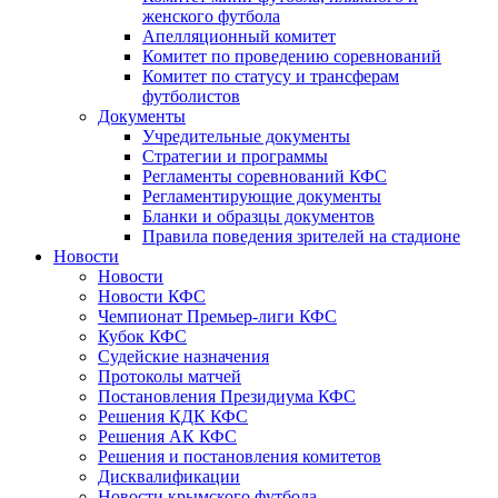
женского футбола
Апелляционный комитет
Комитет по проведению соревнований
Комитет по статусу и трансферам
футболистов
Документы
Учредительные документы
Стратегии и программы
Регламенты соревнований КФС
Регламентирующие документы
Бланки и образцы документов
Правила поведения зрителей на стадионе
Новости
Новости
Новости КФС
Чемпионат Премьер-лиги КФС
Кубок КФС
Судейские назначения
Протоколы матчей
Постановления Президиума КФС
Решения КДК КФС
Решения АК КФС
Решения и постановления комитетов
Дисквалификации
Новости крымского футбола