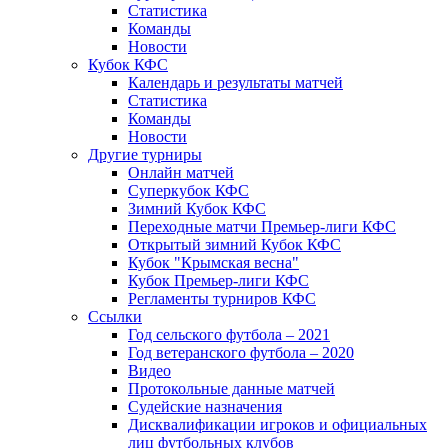
Статистика
Команды
Новости
Кубок КФС
Календарь и результаты матчей
Статистика
Команды
Новости
Другие турниры
Онлайн матчей
Суперкубок КФС
Зимний Кубок КФС
Переходные матчи Премьер-лиги КФС
Открытый зимний Кубок КФС
Кубок "Крымская весна"
Кубок Премьер-лиги КФС
Регламенты турниров КФС
Ссылки
Год сельского футбола – 2021
Год ветеранского футбола – 2020
Видео
Протокольные данные матчей
Судейские назначения
Дисквалификации игроков и официальных
лиц футбольных клубов