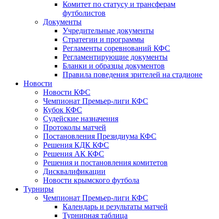
Комитет по статусу и трансферам
футболистов
Документы
Учредительные документы
Стратегии и программы
Регламенты соревнований КФС
Регламентирующие документы
Бланки и образцы документов
Правила поведения зрителей на стадионе
Новости
Новости КФС
Чемпионат Премьер-лиги КФС
Кубок КФС
Судейские назначения
Протоколы матчей
Постановления Президиума КФС
Решения КДК КФС
Решения АК КФС
Решения и постановления комитетов
Дисквалификации
Новости крымского футбола
Турниры
Чемпионат Премьер-лиги КФС
Календарь и результаты матчей
Турнирная таблица