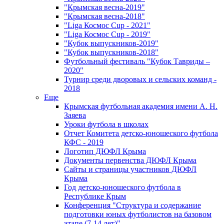
"Крымская весна-2019"
"Крымская весна-2018"
"Liga Космос Cup - 2021"
"Liga Космос Cup - 2019"
"Кубок выпускников-2019"
"Кубок выпускников-2018"
Футбольный фестиваль "Кубок Тавриды –
2020"
Турнир среди дворовых и сельских команд -
2018
Еще
Крымская футбольная академия имени А. Н.
Заяева
Уроки футбола в школах
Отчет Комитета детско-юношеского футбола
КФС - 2019
Логотип ДЮФЛ Крыма
Документы первенства ДЮФЛ Крыма
Сайты и страницы участников ДЮФЛ
Крыма
Год детско-юношеского футбола в
Республике Крым
Конференция "Структура и содержание
подготовки юных футболистов на базовом
этапе (7-14 лет)"