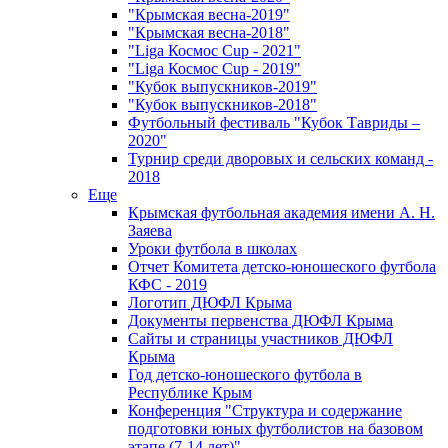
"Крымская весна-2019"
"Крымская весна-2018"
"Liga Космос Cup - 2021"
"Liga Космос Cup - 2019"
"Кубок выпускников-2019"
"Кубок выпускников-2018"
Футбольный фестиваль "Кубок Тавриды –
2020"
Турнир среди дворовых и сельских команд -
2018
Еще
Крымская футбольная академия имени А. Н.
Заяева
Уроки футбола в школах
Отчет Комитета детско-юношеского футбола
КФС - 2019
Логотип ДЮФЛ Крыма
Документы первенства ДЮФЛ Крыма
Сайты и страницы участников ДЮФЛ
Крыма
Год детско-юношеского футбола в
Республике Крым
Конференция "Структура и содержание
подготовки юных футболистов на базовом
этапе (7-14 лет)"