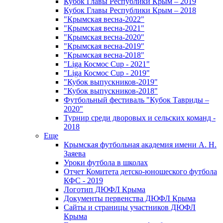
Кубок Главы Республики Крым – 2019
Кубок Главы Республики Крым – 2018
"Крымская весна-2022"
"Крымская весна-2021"
"Крымская весна-2020"
"Крымская весна-2019"
"Крымская весна-2018"
"Liga Космос Cup - 2021"
"Liga Космос Cup - 2019"
"Кубок выпускников-2019"
"Кубок выпускников-2018"
Футбольный фестиваль "Кубок Тавриды –
2020"
Турнир среди дворовых и сельских команд -
2018
Еще
Крымская футбольная академия имени А. Н.
Заяева
Уроки футбола в школах
Отчет Комитета детско-юношеского футбола
КФС - 2019
Логотип ДЮФЛ Крыма
Документы первенства ДЮФЛ Крыма
Сайты и страницы участников ДЮФЛ
Крыма