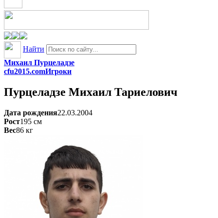
Найти
Михаил Пурцеладзе
cfu2015.com
Игроки
Пурцеладзе
Михаил Тариелович
Дата рождения
22.03.2004
Рост
195
см
Вес
86
кг