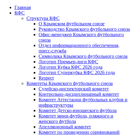
Главная
КФС
Структура КФС
О Крымском футбольном союзе
Руководство Крымского футбольного союза
Офис-менеджер Крымского футбольного
союза
Отдел информационного обеспечения,
пресс-служба
Символика Крымского футбольного союза
Логотип Премьер-лиги КФС
Логотип Кубка КФС 2026 года
Логотип Суперкубка КФС 2026 года
Respect
Комитеты Крымского футбольного союза
Судейско-инспекторский комитет
Контрольно-дисциплинарный комитет
Комитет Аттестации футбольных клубов и
инфраструктуры
Комитет Детско-юношеского футбола
Комитет мини-футбола, пляжного и
женского футбола
Апелляционный комитет
Комитет по проведению соревнований