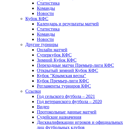
Статистика
Команды
Новости
Кубок КФС
Календарь и результаты матчей
Статистика
Команды
Новости
Другие турниры
Онлайн матчей
Суперкубок КФС
Зимний Кубок КФС
Переходные матчи Премьер-лиги КФС
Открытый зимний Кубок КФС
Кубок "Крымская весна"
Кубок Премьер-лиги КФС
Регламенты турниров КФС
Ссылки
Год сельского футбола – 2021
Год ветеранского футбола – 2020
Видео
Протокольные данные матчей
Судейские назначения
Дисквалификации игроков и официальных
лиц футбольных клубов