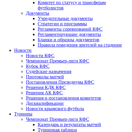
Комитет по статусу и трансферам
футболистов
Документы
Учредительные документы
Стратегии и программы
Регламенты соревнований КФС
Регламентирующие документы
Бланки и образцы документов
Правила поведения зрителей на стадионе
Новости
Новости КФС
Чемпионат Премьер-лиги КФС
Кубок КФС
Судейские назначения
Протоколы матчей
Постановления Президиума КФС
Решения КДК КФС
Решения АК КФС
Решения и постановления комитетов
Дисквалификации
Новости крымского футбола
Турниры
Чемпионат Премьер-лиги КФС
Календарь и результаты матчей
Турнирная таблица