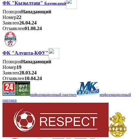
ФК "Кызылташ"
Бахчисарай
Позиция
Нападающий
Номер
22
Заявлен
26.04.24
Отзаявлен
01.08.24
ФК "Алушта-КФУ"
Позиция
Нападающий
Номер
19
Заявлен
28.03.24
Отзаявлен
10.04.24
информационный партнер
информационный
партнер