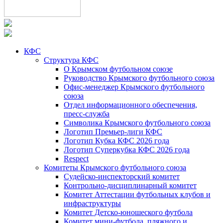
КФС
Структура КФС
О Крымском футбольном союзе
Руководство Крымского футбольного союза
Офис-менеджер Крымского футбольного
союза
Отдел информационного обеспечения,
пресс-служба
Символика Крымского футбольного союза
Логотип Премьер-лиги КФС
Логотип Кубка КФС 2026 года
Логотип Суперкубка КФС 2026 года
Respect
Комитеты Крымского футбольного союза
Судейско-инспекторский комитет
Контрольно-дисциплинарный комитет
Комитет Аттестации футбольных клубов и
инфраструктуры
Комитет Детско-юношеского футбола
Комитет мини-футбола, пляжного и