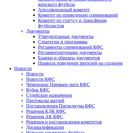
женского футбола
Апелляционный комитет
Комитет по проведению соревнований
Комитет по статусу и трансферам
футболистов
Документы
Учредительные документы
Стратегии и программы
Регламенты соревнований КФС
Регламентирующие документы
Бланки и образцы документов
Правила поведения зрителей на стадионе
Новости
Новости
Новости КФС
Чемпионат Премьер-лиги КФС
Кубок КФС
Судейские назначения
Протоколы матчей
Постановления Президиума КФС
Решения КДК КФС
Решения АК КФС
Решения и постановления комитетов
Дисквалификации
Новости крымского футбола