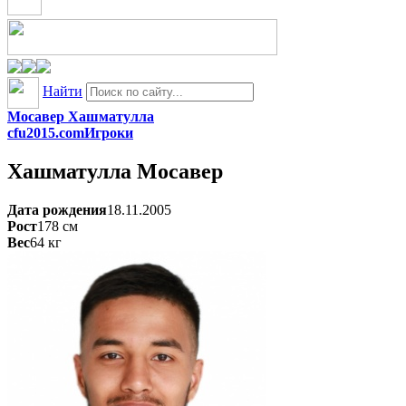
Найти
Мосавер Хашматулла
cfu2015.com
Игроки
Хашматулла
Мосавер
Дата рождения
18.11.2005
Рост
178
см
Вес
64
кг