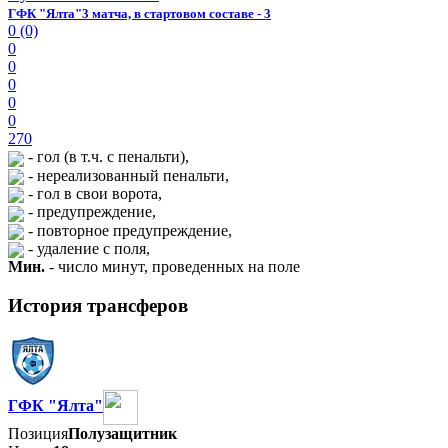
ГФК "Ялта"
3 матча, в стартовом составе - 3
0 (0)
0
0
0
0
0
270
- гол (в т.ч. с пенальти),
- нереализованный пенальти,
- гол в свои ворота,
- предупреждение,
- повторное предупреждение,
- удаление с поля,
Мин.
- число минут, проведенных на поле
История трансферов
ГФК "Ялта"
Позиция
Полузащитник