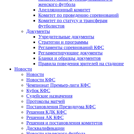
женского футбола
Апелляционный комитет
Комитет по проведению соревнований
Комитет по статусу и трансферам
футболистов
Документы
Учредительные документы
Стратегии и программы
Регламенты соревнований КФС
Регламентирующие документы
Бланки и образцы документов
Правила поведения зрителей на стадионе
Новости
Новости
Новости КФС
Чемпионат Премьер-лиги КФС
Кубок КФС
Судейские назначения
Протоколы матчей
Постановления Президиума КФС
Решения КДК КФС
Решения АК КФС
Решения и постановления комитетов
Дисквалификации
Новости крымского футбола