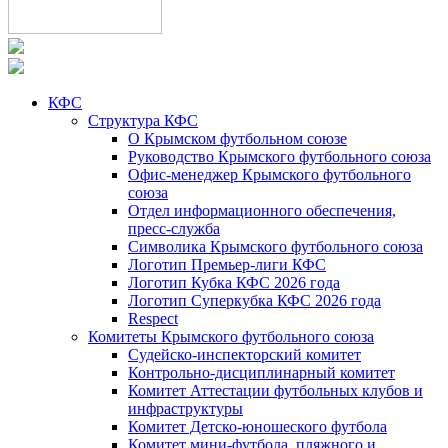
КФС
Структура КФС
О Крымском футбольном союзе
Руководство Крымского футбольного союза
Офис-менеджер Крымского футбольного
союза
Отдел информационного обеспечения,
пресс-служба
Символика Крымского футбольного союза
Логотип Премьер-лиги КФС
Логотип Кубка КФС 2026 года
Логотип Суперкубка КФС 2026 года
Respect
Комитеты Крымского футбольного союза
Судейско-инспекторский комитет
Контрольно-дисциплинарный комитет
Комитет Аттестации футбольных клубов и
инфраструктуры
Комитет Детско-юношеского футбола
Комитет мини-футбола, пляжного и