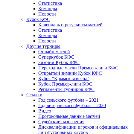
Статистика
Команды
Новости
Кубок КФС
Календарь и результаты матчей
Статистика
Команды
Новости
Другие турниры
Онлайн матчей
Суперкубок КФС
Зимний Кубок КФС
Переходные матчи Премьер-лиги КФС
Открытый зимний Кубок КФС
Кубок "Крымская весна"
Кубок Премьер-лиги КФС
Регламенты турниров КФС
Ссылки
Год сельского футбола – 2021
Год ветеранского футбола – 2020
Видео
Протокольные данные матчей
Судейские назначения
Дисквалификации игроков и официальных
лиц футбольных клубов