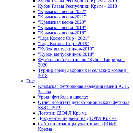
Кубок Главы Республики Крым – 2019
Кубок Главы Республики Крым – 2018
"Крымская весна-2022"
"Крымская весна-2021"
"Крымская весна-2020"
"Крымская весна-2019"
"Крымская весна-2018"
"Liga Космос Cup - 2021"
"Liga Космос Cup - 2019"
"Кубок выпускников-2019"
"Кубок выпускников-2018"
Футбольный фестиваль "Кубок Тавриды –
2020"
Турнир среди дворовых и сельских команд -
2018
Еще
Крымская футбольная академия имени А. Н.
Заяева
Уроки футбола в школах
Отчет Комитета детско-юношеского футбола
КФС - 2019
Логотип ДЮФЛ Крыма
Документы первенства ДЮФЛ Крыма
Сайты и страницы участников ДЮФЛ
Крыма