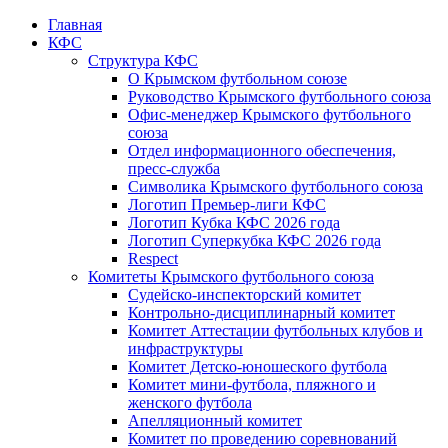
Главная
КФС
Структура КФС
О Крымском футбольном союзе
Руководство Крымского футбольного союза
Офис-менеджер Крымского футбольного
союза
Отдел информационного обеспечения,
пресс-служба
Символика Крымского футбольного союза
Логотип Премьер-лиги КФС
Логотип Кубка КФС 2026 года
Логотип Суперкубка КФС 2026 года
Respect
Комитеты Крымского футбольного союза
Судейско-инспекторский комитет
Контрольно-дисциплинарный комитет
Комитет Аттестации футбольных клубов и
инфраструктуры
Комитет Детско-юношеского футбола
Комитет мини-футбола, пляжного и
женского футбола
Апелляционный комитет
Комитет по проведению соревнований