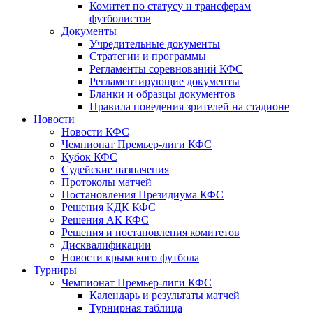
Комитет по статусу и трансферам
футболистов
Документы
Учредительные документы
Стратегии и программы
Регламенты соревнований КФС
Регламентирующие документы
Бланки и образцы документов
Правила поведения зрителей на стадионе
Новости
Новости КФС
Чемпионат Премьер-лиги КФС
Кубок КФС
Судейские назначения
Протоколы матчей
Постановления Президиума КФС
Решения КДК КФС
Решения АК КФС
Решения и постановления комитетов
Дисквалификации
Новости крымского футбола
Турниры
Чемпионат Премьер-лиги КФС
Календарь и результаты матчей
Турнирная таблица