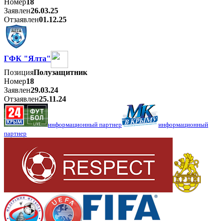
Номер
18
Заявлен
26.03.25
Отзаявлен
01.12.25
ГФК "Ялта"
Позиция
Полузащитник
Номер
18
Заявлен
29.03.24
Отзаявлен
25.11.24
информационный партнер
информационный
партнер