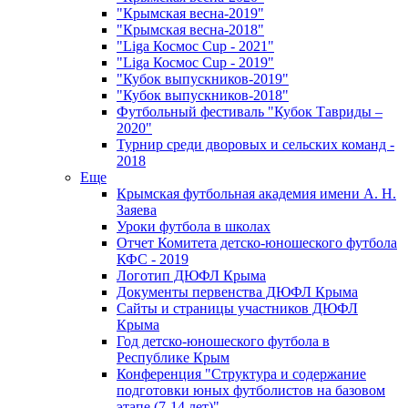
"Крымская весна-2019"
"Крымская весна-2018"
"Liga Космос Cup - 2021"
"Liga Космос Cup - 2019"
"Кубок выпускников-2019"
"Кубок выпускников-2018"
Футбольный фестиваль "Кубок Тавриды –
2020"
Турнир среди дворовых и сельских команд -
2018
Еще
Крымская футбольная академия имени А. Н.
Заяева
Уроки футбола в школах
Отчет Комитета детско-юношеского футбола
КФС - 2019
Логотип ДЮФЛ Крыма
Документы первенства ДЮФЛ Крыма
Сайты и страницы участников ДЮФЛ
Крыма
Год детско-юношеского футбола в
Республике Крым
Конференция "Структура и содержание
подготовки юных футболистов на базовом
этапе (7-14 лет)"