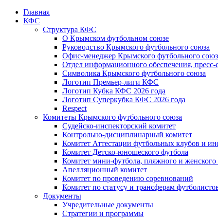
Главная
КФС
Структура КФС
О Крымском футбольном союзе
Руководство Крымского футбольного союза
Офис-менеджер Крымского футбольного союз
Отдел информационного обеспечения, пресс-
Символика Крымского футбольного союза
Логотип Премьер-лиги КФС
Логотип Кубка КФС 2026 года
Логотип Суперкубка КФС 2026 года
Respect
Комитеты Крымского футбольного союза
Судейско-инспекторский комитет
Контрольно-дисциплинарный комитет
Комитет Аттестации футбольных клубов и и
Комитет Детско-юношеского футбола
Комитет мини-футбола, пляжного и женского
Апелляционный комитет
Комитет по проведению соревнований
Комитет по статусу и трансферам футболисто
Документы
Учредительные документы
Стратегии и программы