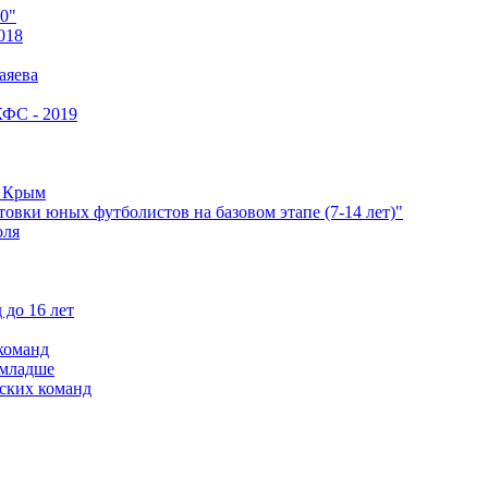
0"
018
аяева
КФС - 2019
е Крым
овки юных футболистов на базовом этапе (7-14 лет)"
оля
 до 16 лет
команд
 младше
ских команд