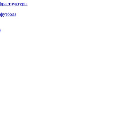
нфраструктуры
 футбола
в