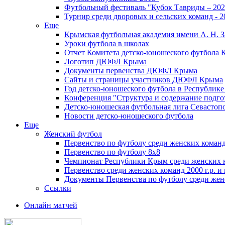
Футбольный фестиваль "Кубок Тавриды – 202
Турнир среди дворовых и сельских команд - 2
Еще
Крымская футбольная академия имени А. Н. З
Уроки футбола в школах
Отчет Комитета детско-юношеского футбола 
Логотип ДЮФЛ Крыма
Документы первенства ДЮФЛ Крыма
Сайты и страницы участников ДЮФЛ Крыма
Год детско-юношеского футбола в Республик
Конференция "Структура и содержание подгот
Детско-юношеская футбольная лига Севастоп
Новости детско-юношеского футбола
Еще
Женский футбол
Первенство по футболу среди женских команд
Первенство по футболу 8х8
Чемпионат Республики Крым среди женских 
Первенство среди женских команд 2000 г.р. и
Документы Первенства по футболу среди жен
Ссылки
Онлайн матчей