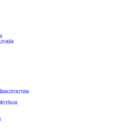
а
служба
нфраструктуры
 футбола
в