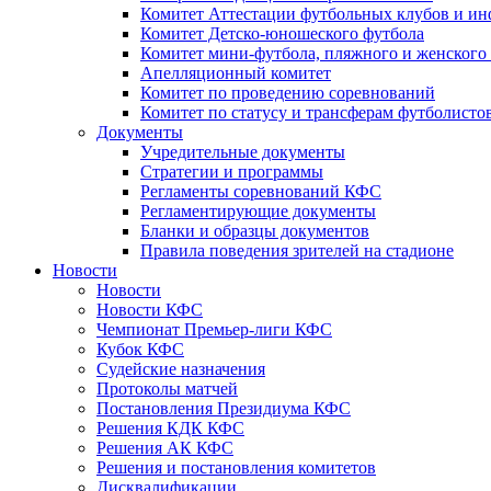
Комитет Аттестации футбольных клубов и и
Комитет Детско-юношеского футбола
Комитет мини-футбола, пляжного и женского
Апелляционный комитет
Комитет по проведению соревнований
Комитет по статусу и трансферам футболисто
Документы
Учредительные документы
Стратегии и программы
Регламенты соревнований КФС
Регламентирующие документы
Бланки и образцы документов
Правила поведения зрителей на стадионе
Новости
Новости
Новости КФС
Чемпионат Премьер-лиги КФС
Кубок КФС
Судейские назначения
Протоколы матчей
Постановления Президиума КФС
Решения КДК КФС
Решения АК КФС
Решения и постановления комитетов
Дисквалификации