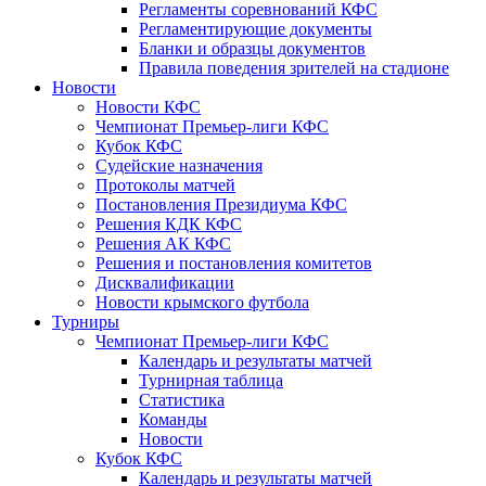
Регламенты соревнований КФС
Регламентирующие документы
Бланки и образцы документов
Правила поведения зрителей на стадионе
Новости
Новости КФС
Чемпионат Премьер-лиги КФС
Кубок КФС
Судейские назначения
Протоколы матчей
Постановления Президиума КФС
Решения КДК КФС
Решения АК КФС
Решения и постановления комитетов
Дисквалификации
Новости крымского футбола
Турниры
Чемпионат Премьер-лиги КФС
Календарь и результаты матчей
Турнирная таблица
Статистика
Команды
Новости
Кубок КФС
Календарь и результаты матчей