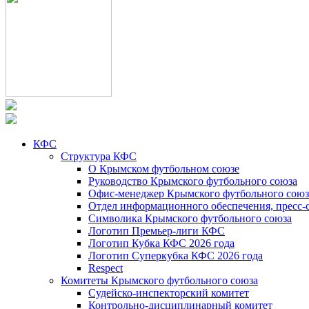
КФС
Структура КФС
О Крымском футбольном союзе
Руководство Крымского футбольного союза
Офис-менеджер Крымского футбольного союз
Отдел информационного обеспечения, пресс-
Символика Крымского футбольного союза
Логотип Премьер-лиги КФС
Логотип Кубка КФС 2026 года
Логотип Суперкубка КФС 2026 года
Respect
Комитеты Крымского футбольного союза
Судейско-инспекторский комитет
Контрольно-дисциплинарный комитет