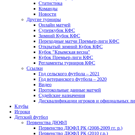
Статистика
Команды
Новости
Другие турниры
Онлайн матчей
Суперкубок КФС
Зимний Кубок КФС
Переходные матчи Премьер-лиги КФС
Открытый зимний Кубок КФС
Кубок "Крымская весна"
Кубок Премьер-лиги КФС
Регламенты турниров КФС
Ссылки
Год сельского футбола – 2021
Год ветеранского футбола – 2020
Видео
Протокольные данные матчей
Судейские назначения
Дисквалификации игроков и официальных ли
Клубы
Игроки
Детский футбол
Первенства ДЮФЛ
Первенство ДЮФЛ РК (2008-2009 гг. р.)
Первенство ДЮФЛ РК (2010 г.р.)