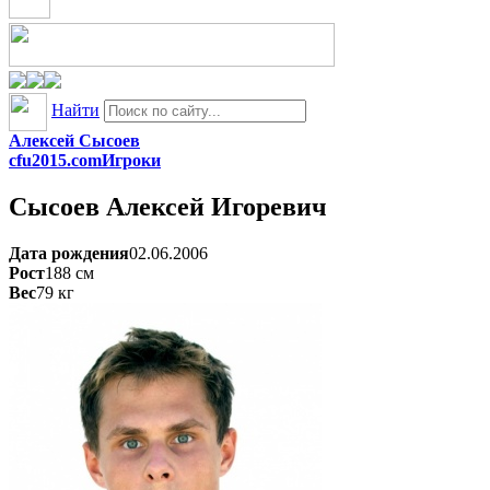
Найти
Алексей Сысоев
cfu2015.com
Игроки
Сысоев
Алексей Игоревич
Дата рождения
02.06.2006
Рост
188
см
Вес
79
кг