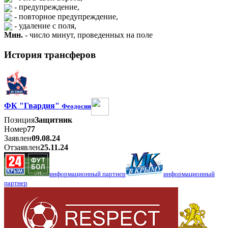
- предупреждение,
- повторное предупреждение,
- удаление с поля,
Мин.
- число минут, проведенных на поле
История трансферов
ФК "Гвардия"
Феодосия
Позиция
Защитник
Номер
77
Заявлен
09.08.24
Отзаявлен
25.11.24
информационный партнер
информационный
партнер