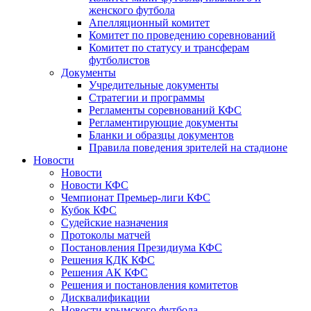
женского футбола
Апелляционный комитет
Комитет по проведению соревнований
Комитет по статусу и трансферам
футболистов
Документы
Учредительные документы
Стратегии и программы
Регламенты соревнований КФС
Регламентирующие документы
Бланки и образцы документов
Правила поведения зрителей на стадионе
Новости
Новости
Новости КФС
Чемпионат Премьер-лиги КФС
Кубок КФС
Судейские назначения
Протоколы матчей
Постановления Президиума КФС
Решения КДК КФС
Решения АК КФС
Решения и постановления комитетов
Дисквалификации
Новости крымского футбола