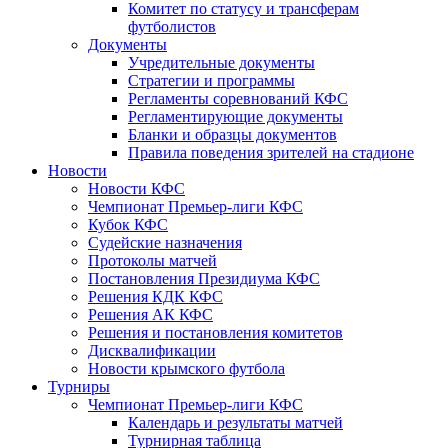
Комитет по статусу и трансферам
футболистов
Документы
Учредительные документы
Стратегии и программы
Регламенты соревнований КФС
Регламентирующие документы
Бланки и образцы документов
Правила поведения зрителей на стадионе
Новости
Новости КФС
Чемпионат Премьер-лиги КФС
Кубок КФС
Судейские назначения
Протоколы матчей
Постановления Президиума КФС
Решения КДК КФС
Решения АК КФС
Решения и постановления комитетов
Дисквалификации
Новости крымского футбола
Турниры
Чемпионат Премьер-лиги КФС
Календарь и результаты матчей
Турнирная таблица