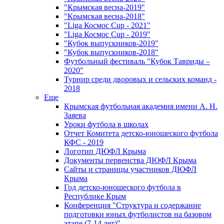
"Крымская весна-2019"
"Крымская весна-2018"
"Liga Космос Cup - 2021"
"Liga Космос Cup - 2019"
"Кубок выпускников-2019"
"Кубок выпускников-2018"
Футбольный фестиваль "Кубок Тавриды –
2020"
Турнир среди дворовых и сельских команд -
2018
Еще
Крымская футбольная академия имени А. Н.
Заяева
Уроки футбола в школах
Отчет Комитета детско-юношеского футбола
КФС - 2019
Логотип ДЮФЛ Крыма
Документы первенства ДЮФЛ Крыма
Сайты и страницы участников ДЮФЛ
Крыма
Год детско-юношеского футбола в
Республике Крым
Конференция "Структура и содержание
подготовки юных футболистов на базовом
этапе (7-14 лет)"