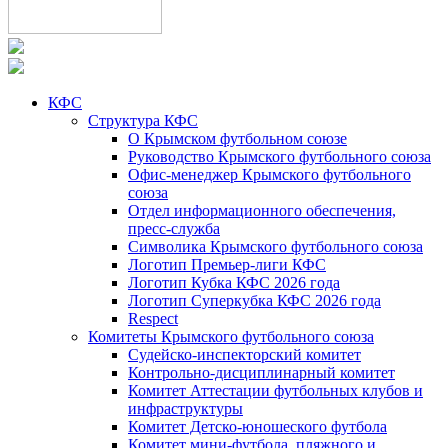
КФС
Структура КФС
О Крымском футбольном союзе
Руководство Крымского футбольного союза
Офис-менеджер Крымского футбольного
союза
Отдел информационного обеспечения,
пресс-служба
Символика Крымского футбольного союза
Логотип Премьер-лиги КФС
Логотип Кубка КФС 2026 года
Логотип Суперкубка КФС 2026 года
Respect
Комитеты Крымского футбольного союза
Судейско-инспекторский комитет
Контрольно-дисциплинарный комитет
Комитет Аттестации футбольных клубов и
инфраструктуры
Комитет Детско-юношеского футбола
Комитет мини-футбола, пляжного и