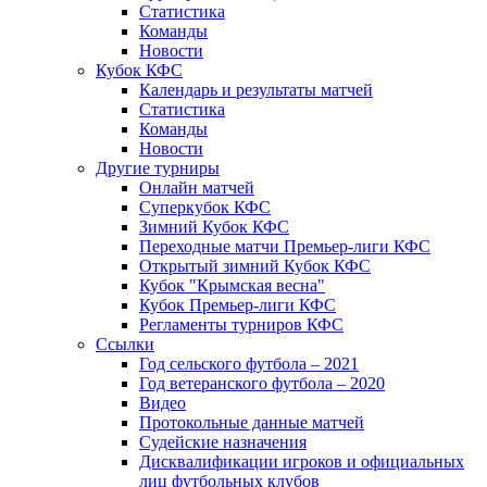
Статистика
Команды
Новости
Кубок КФС
Календарь и результаты матчей
Статистика
Команды
Новости
Другие турниры
Онлайн матчей
Суперкубок КФС
Зимний Кубок КФС
Переходные матчи Премьер-лиги КФС
Открытый зимний Кубок КФС
Кубок "Крымская весна"
Кубок Премьер-лиги КФС
Регламенты турниров КФС
Ссылки
Год сельского футбола – 2021
Год ветеранского футбола – 2020
Видео
Протокольные данные матчей
Судейские назначения
Дисквалификации игроков и официальных
лиц футбольных клубов