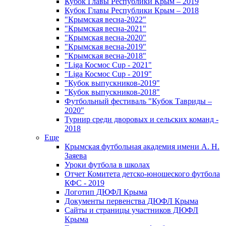
Кубок Главы Республики Крым – 2019
Кубок Главы Республики Крым – 2018
"Крымская весна-2022"
"Крымская весна-2021"
"Крымская весна-2020"
"Крымская весна-2019"
"Крымская весна-2018"
"Liga Космос Cup - 2021"
"Liga Космос Cup - 2019"
"Кубок выпускников-2019"
"Кубок выпускников-2018"
Футбольный фестиваль "Кубок Тавриды –
2020"
Турнир среди дворовых и сельских команд -
2018
Еще
Крымская футбольная академия имени А. Н.
Заяева
Уроки футбола в школах
Отчет Комитета детско-юношеского футбола
КФС - 2019
Логотип ДЮФЛ Крыма
Документы первенства ДЮФЛ Крыма
Сайты и страницы участников ДЮФЛ
Крыма