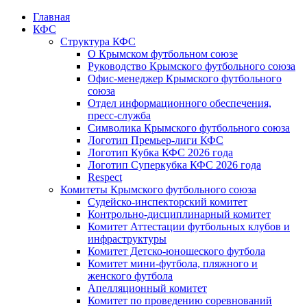
Главная
КФС
Структура КФС
О Крымском футбольном союзе
Руководство Крымского футбольного союза
Офис-менеджер Крымского футбольного
союза
Отдел информационного обеспечения,
пресс-служба
Символика Крымского футбольного союза
Логотип Премьер-лиги КФС
Логотип Кубка КФС 2026 года
Логотип Суперкубка КФС 2026 года
Respect
Комитеты Крымского футбольного союза
Судейско-инспекторский комитет
Контрольно-дисциплинарный комитет
Комитет Аттестации футбольных клубов и
инфраструктуры
Комитет Детско-юношеского футбола
Комитет мини-футбола, пляжного и
женского футбола
Апелляционный комитет
Комитет по проведению соревнований