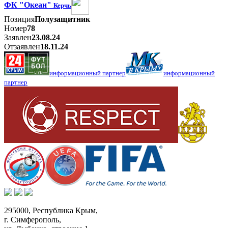
ФК "Океан"
Керчь
Позиция
Полузащитник
Номер
78
Заявлен
23.08.24
Отзаявлен
18.11.24
информационный партнер
информационный
партнер
295000,
Республика Крым
,
г. Симферополь
,