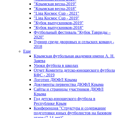
"Крымская весна-2019"
"Крымская весна-2018"
"Liga Космос Cup - 2021"
"Liga Космос Cup - 2019"
"Кубок выпускников-2019"
"Кубок выпускников-2018"
Футбольный фестиваль "Кубок Тавриды –
2020"
Турнир среди дворовых и сельских команд -
2018
Еще
Крымская футбольная академия имени А. Н.
Заяева
Уроки футбола в школах
Отчет Комитета детско-юношеского футбола
КФС - 2019
Логотип ДЮФЛ Крыма
Документы первенства ДЮФЛ Крыма
Сайты и страницы участников ДЮФЛ
Крыма
Год детско-юношеского футбола в
Республике Крым
Конференция "Структура и содержание
подготовки юных футболистов на базовом
этапе (7-14 лет)"