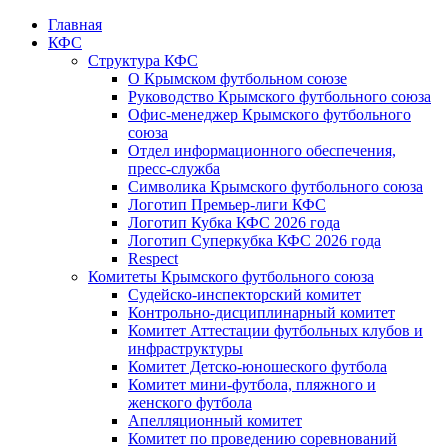
Главная
КФС
Структура КФС
О Крымском футбольном союзе
Руководство Крымского футбольного союза
Офис-менеджер Крымского футбольного
союза
Отдел информационного обеспечения,
пресс-служба
Символика Крымского футбольного союза
Логотип Премьер-лиги КФС
Логотип Кубка КФС 2026 года
Логотип Суперкубка КФС 2026 года
Respect
Комитеты Крымского футбольного союза
Судейско-инспекторский комитет
Контрольно-дисциплинарный комитет
Комитет Аттестации футбольных клубов и
инфраструктуры
Комитет Детско-юношеского футбола
Комитет мини-футбола, пляжного и
женского футбола
Апелляционный комитет
Комитет по проведению соревнований