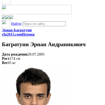
Найти
Эрнан Багратуни
cfu2015.com
Игроки
Багратуни
Эрнан Андраникович
Дата рождения
20.07.2005
Рост
174
см
Вес
65
кг