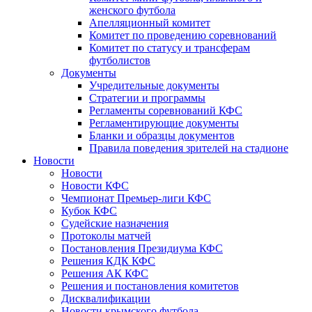
женского футбола
Апелляционный комитет
Комитет по проведению соревнований
Комитет по статусу и трансферам
футболистов
Документы
Учредительные документы
Стратегии и программы
Регламенты соревнований КФС
Регламентирующие документы
Бланки и образцы документов
Правила поведения зрителей на стадионе
Новости
Новости
Новости КФС
Чемпионат Премьер-лиги КФС
Кубок КФС
Судейские назначения
Протоколы матчей
Постановления Президиума КФС
Решения КДК КФС
Решения АК КФС
Решения и постановления комитетов
Дисквалификации
Новости крымского футбола