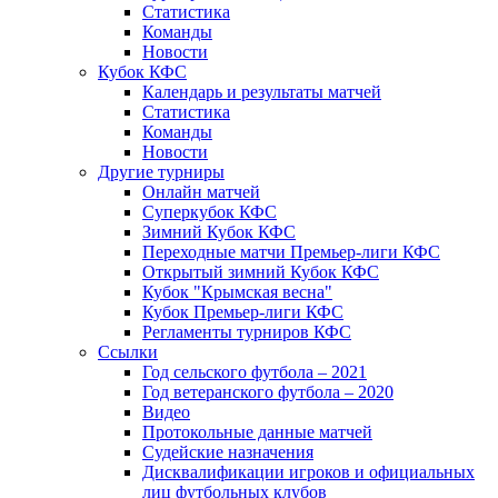
Статистика
Команды
Новости
Кубок КФС
Календарь и результаты матчей
Статистика
Команды
Новости
Другие турниры
Онлайн матчей
Суперкубок КФС
Зимний Кубок КФС
Переходные матчи Премьер-лиги КФС
Открытый зимний Кубок КФС
Кубок "Крымская весна"
Кубок Премьер-лиги КФС
Регламенты турниров КФС
Ссылки
Год сельского футбола – 2021
Год ветеранского футбола – 2020
Видео
Протокольные данные матчей
Судейские назначения
Дисквалификации игроков и официальных
лиц футбольных клубов