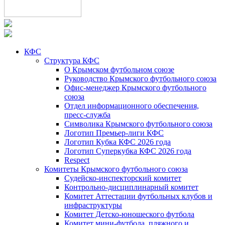
КФС
Структура КФС
О Крымском футбольном союзе
Руководство Крымского футбольного союза
Офис-менеджер Крымского футбольного
союза
Отдел информационного обеспечения,
пресс-служба
Символика Крымского футбольного союза
Логотип Премьер-лиги КФС
Логотип Кубка КФС 2026 года
Логотип Суперкубка КФС 2026 года
Respect
Комитеты Крымского футбольного союза
Судейско-инспекторский комитет
Контрольно-дисциплинарный комитет
Комитет Аттестации футбольных клубов и
инфраструктуры
Комитет Детско-юношеского футбола
Комитет мини-футбола, пляжного и