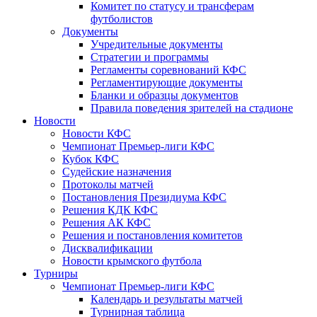
Комитет по статусу и трансферам
футболистов
Документы
Учредительные документы
Стратегии и программы
Регламенты соревнований КФС
Регламентирующие документы
Бланки и образцы документов
Правила поведения зрителей на стадионе
Новости
Новости КФС
Чемпионат Премьер-лиги КФС
Кубок КФС
Судейские назначения
Протоколы матчей
Постановления Президиума КФС
Решения КДК КФС
Решения АК КФС
Решения и постановления комитетов
Дисквалификации
Новости крымского футбола
Турниры
Чемпионат Премьер-лиги КФС
Календарь и результаты матчей
Турнирная таблица