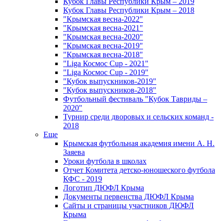
Кубок Главы Республики Крым – 2019
Кубок Главы Республики Крым – 2018
"Крымская весна-2022"
"Крымская весна-2021"
"Крымская весна-2020"
"Крымская весна-2019"
"Крымская весна-2018"
"Liga Космос Cup - 2021"
"Liga Космос Cup - 2019"
"Кубок выпускников-2019"
"Кубок выпускников-2018"
Футбольный фестиваль "Кубок Тавриды –
2020"
Турнир среди дворовых и сельских команд -
2018
Еще
Крымская футбольная академия имени А. Н.
Заяева
Уроки футбола в школах
Отчет Комитета детско-юношеского футбола
КФС - 2019
Логотип ДЮФЛ Крыма
Документы первенства ДЮФЛ Крыма
Сайты и страницы участников ДЮФЛ
Крыма